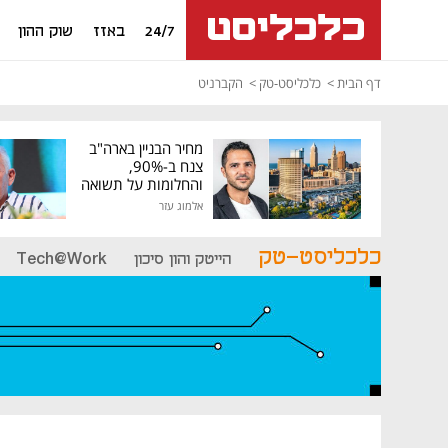
24/7
באזז
שוק ההון
דף הבית
כלכליסט-טק
הקברניט
מחיר הבניין בארה"ב
צנח ב-90%,
והחלומות על תשואה
גבוהה התנפצו
אלמוג עזר
כלכליסט-טק
הייטק והון סיכון
Tech@Work