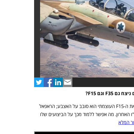
נפתח בכרטיסייה חדשה
נפתח בכרטיסייה חדשה
את החמקן הוא גילה בלי שימוש במכ"מ ואת ה-F15 העוצמתי הוא סובב על האצבע; הראפאל 
מתוצרת צרפת היה הכוכב של תרגיל נאט"ו האחרון. מה אפשר ללמוד מכך על הביצועים שלו 
ר המלא