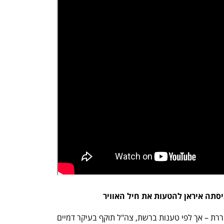
נפתח בכרטיסייה חדשה
נפתח בכרטיסייה חדשה
מבצע "שאגת הארי" נראה כהצלחה מסחררת – אך לפי טענות ברשת, צה"ל תוקף בעיקר דמיים 