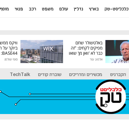
כלכליסט-טק
בארץ
נדל"ן
עולם
משפט
רכב
פנאי
מוסף
באלטשולר שחם
וויקס ממש
מפיקים לקחים: "זה
ביוקר על ר
כבר לא 'וואן מן' שואו
44
של גילעד"
אלמוג עזר
סופי שולמן
מיליון דולר
הקברניט
מכשירים ומדריכים
שוברת קודים
TechTalk