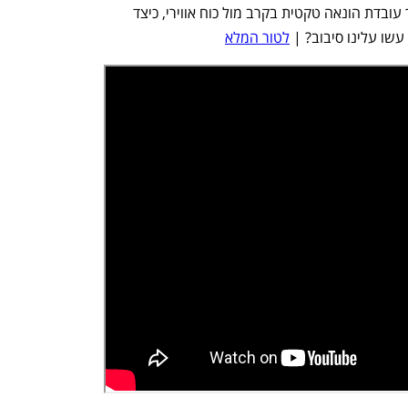
ענף במתח גבוה
מדברים כלכלה, עסקים ומה שב
– מטרות מתנפחות, מצוירות ומזויפות. איך עובדת הונאה טקטית בקרב מול כוח אווירי, כיצד 
שו עלינו סיבוב? | 
לטור המלא