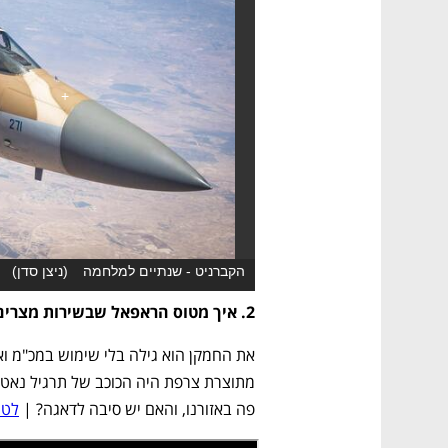
הקברניט - שנתיים למלחמה
(
ניצן סדן
)
2. איך מטוס הראפאל שבשירות מצרים ניצח גם F35 וגם F15? 
פה באזורנו, והאם יש סיבה לדאגה? | 
לטו