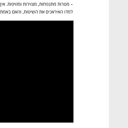
CTech – the
הבית של ההייטק הישראלי
למדו האיראנים את השיטות, והאם באמת ע