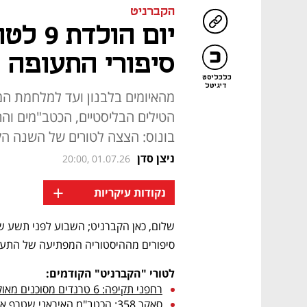
הקברניט
יום הו
סיפורי התעופה
כלכליסט
דיגיטל
מהאיומים בלבנון ועד למלחמת המפ
הטילים הבליסטיים, הכטב"מים והר
בונוס: הצצה לטורים של השנה ה
ניצן סדן
20:00, 01.07.26
+
נקודות עיקריות
סיפורים מההיסטוריה המפתיעה של התעו
לטורי "הקברניט" הקודמים:
רחפני תקיפה: 6 טרנדים מסוכנים מאוקראינה שעלולים להגיע ללבנון
סאקר 358: הכטב"מ האיראני שטרף את האפאצ'י ומסכן גם מטוסי נוסעים