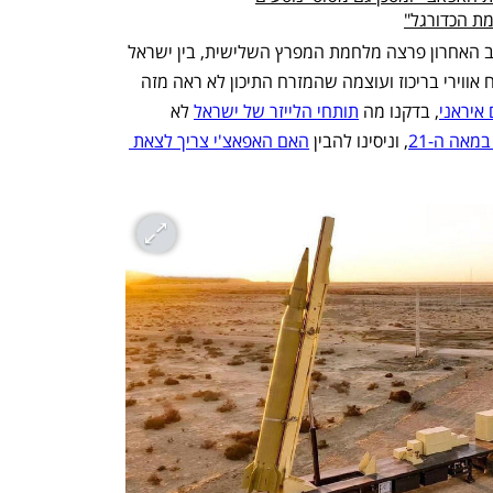
מת הכדורגל"
אז מה היה לנו השנה? הרבה מאוד: באביב האחרון פרצה מלחמת המפרץ השלישית, בין ישראל 
וארה"ב ובין איראן - מלחמה בה הופעל כוח אווירי בריכוז ועוצמה שהמזרח התיכון לא ראה מזה 
 איראני
, בדקנו מה 
תותחי הלייזר של ישראל
 לא 
מאה ה-21
, וניסינו להבין 
האם האפאצ'י צריך לצאת 