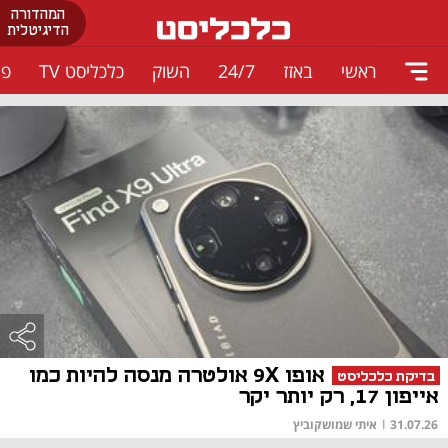
המהדורה
הדיגיטלית
ראשי
באזז
24/7
השוק
כלכליסט TV
פו
אופו 9X אולטרה מנסה להיות כמו
בדיקת כלכליסט
אייפון 17, רק יותר יקר
31.07.26
|
איתי שמושקוביץ