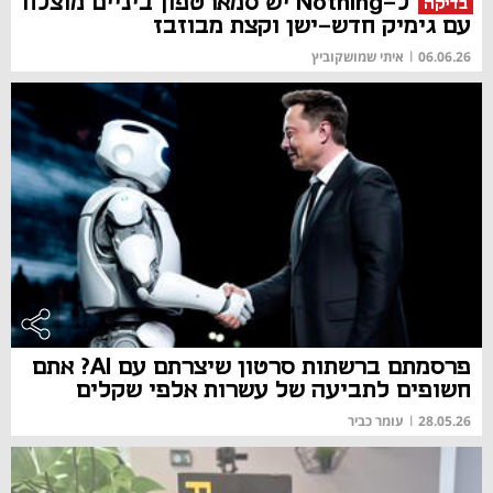
ל-Nothing יש סמארטפון ביניים מוצלח
בדיקה
עם גימיק חדש-ישן וקצת מבוזבז
06.06.26
|
איתי שמושקוביץ
פרסמתם ברשתות סרטון שיצרתם עם AI? אתם
חשופים לתביעה של עשרות אלפי שקלים
28.05.26
|
עומר כביר