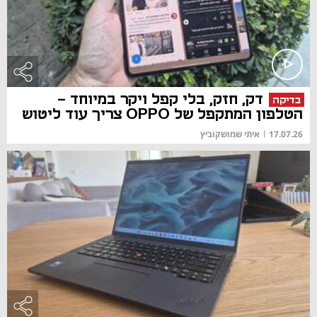
דק, חזק, בלי קפל ויקר במיוחד -
בדיקה
הטלפון המתקפל של OPPO צריך עוד ליטוש
17.07.26
|
איתי שמושקוביץ