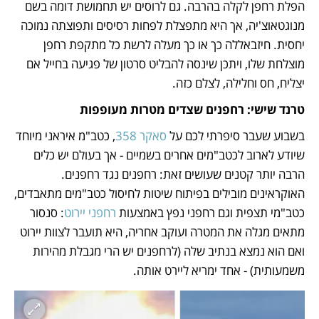
הפלת רחפן לקלה בהרבה. גם לרוסים יש תחמושת דומה בשם 
מנוגטאוצ'יה, אך היא מתפצלת לפחות רסיסים ותפוצתה נמוכה 
יחסית. חיזבאללה כך או כך מעלה לרשת כל מתקפת רחפן 
מוצלחת שלו, ויתכן שינסה להבליט סרטון של פגיעה בחייל אם 
יצליח, חס וחלילה, לצלם כזה. 
טרנד שישי: רחפנים שצדים מטרות מעופפות
בשבוע שעבר סיפרתי לכם על 
סאקר 358
, כטב"מ איראני מיוחד 
שיודע לארוב לכטב"מים אחרים בשמיים - אך בעולם יש כלים 
הרבה יותר קטנים שעושים זאת: רחפנים נגד רחפנים. 
האוקראינים מובילים בפיתוח שיטות לחיסול כטב"מים מתאבדים, 
כטב"מי תצפית וגם רחפני נפץ באמצעות 
רחפני יירוט
: סנסור 
מתאים מגלה את המטרה ועוקב אחריה, היא תועבר לצוות יירוט 
ואם הוא נמצא בנתיב שלה (לרחפנים יש הרי מגבלת מהירות 
משמעותית) - אחד ימריא ליירט אותה.