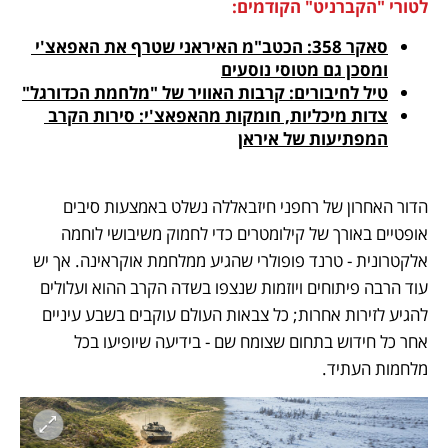
לטורי "הקברניט" הקודמים:
סאקר 358: הכטב"מ האיראני שטרף את האפאצ'י 
ומסכן גם מטוסי נוסעים
טיל לחיבורים: קרבות האוויר של "מלחמת הכדורגל"
צדות מיכליות, חומקות מהאפאצ'י: סירות הקרב 
המפתיעות של איראן
הדור האחרון של רחפני חיזבאללה נשלט באמצעות סיבים 
אופטיים באורך של קילומטרים כדי לחמוק משיבושי לוחמה 
אלקטרונית - טרנד פופולרי שהגיע ממלחמת אוקראינה. אך יש 
עוד הרבה פיתוחים ויוזמות שנצפו בשדה הקרב ההוא ועלולים 
להגיע לזירות אחרות; כל צבאות העולם עוקבים בשבע עיניים 
אחר כל חידוש בתחום שצומח שם - בידיעה שיופיעו בכל 
מלחמות העתיד.