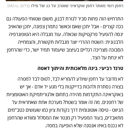
רחפן רוסי מאתר רחפן אוקראיני שאורב על גג של סילו
(
צילום: Mil.ru
)
התרחיש הזה פחות סביר לגזרת לבנון, משום שטווחי הפעולה גם 
ככה קצרים - אבל יתכן שאם וכאשר נתמרן צפונה, יתכן שהאויב 
ינסה להפעיל פרקטיקות שכאלה. עוד מגבלה היא הטופוגרפיה 
הלבנונית: השטח ההררי יוצר מגבלות תקשורת, והצמחייה 
הסבוכה מצריכה רגליים בעיצוב שיעמוד תמיד ישר, כדי שהרחפן 
לא ינחת על הצד. 
טרנד רביעי: בינה מלאכותית והיתוך דאטה
לא מדובר על רחפן שיודע להמריא לבד, לטוס לבד למטרה 
בצורה נסתרת ולהכות בדייקנות בלי מגע יד אדם - אך יש 
באוקראינה התקדמות מהירה בתחום אלגוריתמיקת האוטומציות 
של רחפנים. מה זה אומר בשטח? מערכת אחת שאחראית על 
הניווט - טיסה אוטונומית דרך נקודות ציון כמו שעושים כטב"מים 
מתאבדים, בעוד המפעיל רק מנטר את המסלול ומוודא שהרחפן 
לא נכנס באיזו אנטנה שלא הופיעה במפה. 