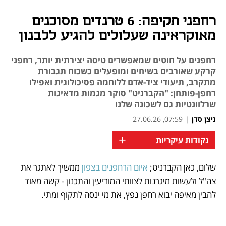
רחפני תקיפה: 6 טרנדים מסוכנים
מאוקראינה שעלולים להגיע ללבנון
רחפנים על חוטים שמאפשרים טיסה יצירתית יותר, רחפני
קרקע שאורבים בשיחים ומופעלים כשכוח תגבורת
מתקרב, תיעודי ציד-אדם ללוחמה פסיכולוגית ואפילו
רחפן-פותחן: "הקברניט" סוקר מגמות מדאיגות
שרלוונטיות גם לשכונה שלנו
ניצן סדן
|
07:59, 27.06.26
+
נקודות עיקריות
שלום, כאן הקברניט; 
איום הרחפנים בצפון
 ממשיך לאתגר את 
נפתח בכרטיסייה חדשה
נפתח בכרטיסייה חדשה
נפתח בכרטיסייה חדשה
נפתח בכרטיסייה חדשה
נפתח בכרטיסייה חדשה
נפתח בכרטיסייה חדשה
צה"ל ולעשות מיגרנות לצוותי המודיעין והתכנון - קשה מאוד 
להבין מאיפה יבוא רחפן נפץ, את מי ינסה לתקוף ומתי. 