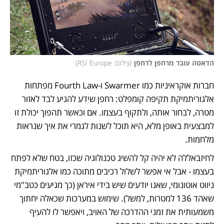
הדאטה עובר מרחפן לרחפן
(
צילום: RSI Europe
)
חברות אוקראיניות כמו Swarmer ו-Fourth Law מפתחות 
אלגוריתמיקת תקיפה קומפלט: רחפן שידע להגיע לבד לאזור 
מטרה, לבחור אותה, ולתקוף בעצמו. אם וכאשר תהפוך יכולת זו 
למבצעית באופן מלא, היא תוכל לשנות לגמרי את איך שנראות 
מלחמות. 
לחיזבאללה לא יהיה קל להשיג טכנולוגיה שכזו, בטח שלא לפתח 
בעצמו - אבל אי אפשר לשלול רכיבים מתוכה כמו אלגוריתמיקת 
ניווט אוטונומי, שאנו יודעים שיש בידי איראן (כך מגיעים כטב"מי 
שאהד 136 למטרות, למשל). שימוש במערכות שכאלה יחתוך 
משמעותית את זמני ההדרכה של האויב, ויאפשר לו להעיף 