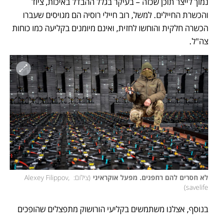
נמוך לייצר תוכן שכזה – בעיקר בגלל ההבדל באיכות, ציוד 
והכשרת החיילים. למשל, רוב חיילי רוסיה הם מגויסים שעברו 
הכשרה חלקית והוחשו לחזית, ואינם מיומנים בקליעה כמו כוחות 
צה"ל. 
לא חסרים להם רחפנים. מפעל אוקראיני
(
צילום: Alexey Filippov, 
)
savelife
בנוסף, אצלנו משתמשים בקליעי הורושוק מתפצלים שהופכים 