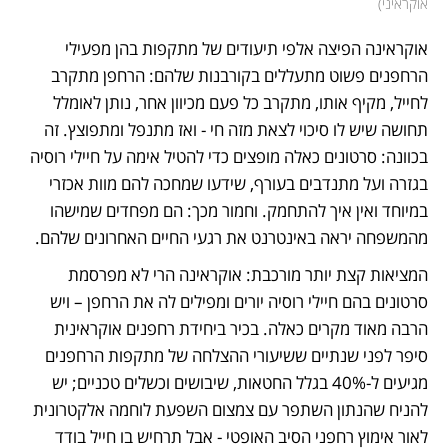
אוקראיני
)
אוקראינה הפיצה אלפי תיעודים של מתקפות בהן מפעילי 
הרחפנים פשוט מתעללים בקורבנות שלהם: הרחפן מתקרב 
לחייל, מקיף אותו, מתקרב כל פעם מכיוון אחר, נותן לאומלל 
תחושה שיש לו סיכוי לצאת מזה חי - ואז מתנפל ומתפוצץ. זה 
בכוונה: סרטונים כאלה מופצים כדי להטיל אימה על חיילי רוסיה 
בגזרה ועל מתנדבים בעורף, שידעו שמחכה להם מוות אכזרי 
במיוחד ואין איך להתחמק. וחמור מכך: הם מפחדים שמישהו 
מהמשפחה יראה באינטרנט את רגעי החיים האחרונים שלהם. 
המציאות קצת יותר מורכבת: אוקראינה הרי לא מפרסמת 
סרטונים בהם חיילי רוסיה יורים ומפילים לה את הרחפן – ויש 
הרבה מאוד מקרים כאלה. בכיר ביחידת רחפנים אוקראינית 
סיפר לפני שנתיים ששיעורי ההצלחה של מתקפות הרחפנים 
מגיעים ל-40% בגלל החטאות, שיבושים וכשלים טכניים; יש 
להניח שהנתון השתפר עם צמצום השפעת לוחמה אלקטרונית 
לאור אימוץ רחפני הסיב האופטי - אבל תרחיש בו חייל בודד 