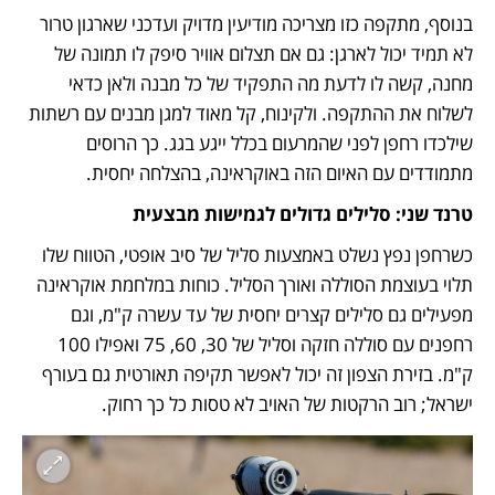
בנוסף, מתקפה כזו מצריכה מודיעין מדויק ועדכני שארגון טרור 
לא תמיד יכול לארגן: גם אם תצלום אוויר סיפק לו תמונה של 
מחנה, קשה לו לדעת מה התפקיד של כל מבנה ולאן כדאי 
לשלוח את ההתקפה. ולקינוח, קל מאוד למגן מבנים עם רשתות 
שילכדו רחפן לפני שהמרעום בכלל ייגע בגג. כך הרוסים 
מתמודדים עם האיום הזה באוקראינה, בהצלחה יחסית.   
טרנד שני: סלילים גדולים לגמישות מבצעית
כשרחפן נפץ נשלט באמצעות סליל של סיב אופטי, הטווח שלו 
תלוי בעוצמת הסוללה ואורך הסליל. כוחות במלחמת אוקראינה 
מפעילים גם סלילים קצרים יחסית של עד עשרה ק"מ, וגם 
רחפנים עם סוללה חזקה וסליל של 30, 60, 75 ואפילו 100 
ק"מ. בזירת הצפון זה יכול לאפשר תקיפה תאורטית גם בעורף 
ישראל; רוב הרקטות של האויב לא טסות כל כך רחוק. 