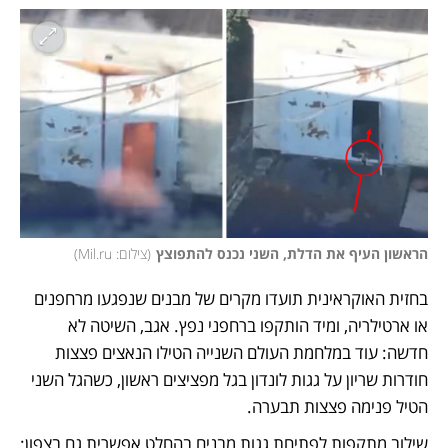
הראשון העיף את הדלת, השני נכנס להתפוצץ
(
צילום: Mil.ru
)
בחזית האוקראינית תועדו מקרים של מבנים שנפגעו מרחפנים 
או ארטילריה, ומיד הותקפו ברחפני נפץ. אגב, השיטה לא 
חדשה: עוד במלחמת העולם השנייה הטילו הנאצים פצצות 
חודרות שריון על גגות לונדון בגל מפציצים ראשון, כשהגל השני 
הטיל פנימה פצצות תבערה. 
שילוב מתקפות לפתיחת גגות מבנים בהחלט אפשרית גם בצפון: 