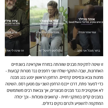
כלכליסט דיגיטל "חינוך הוא המשימה של החיים שלי"_v
זה שינה לי את החיים: איך עידו איז'ק הופך את הסמארטפון לכלי צילום מקצועי_v
חינוך הוא המש
זו שיטה לתקיפת מבנים שזוהתה במזרח אוקראינה בשנתיים 
האחרונות, שבה התוקף שולח שני רחפנים נגד מטרות קבועות - 
מחנות צבא ובסיסים קדמיים. הרחפן הראשון יפגע בגג מבנה 
כדי לפעור פתח, דרכו ייכנס הרחפן השני עם מטען רסס. השיטה 
לא אפקטיבית נגד מבנים מבוצרים, אך צבאות רבים משתמשים 
במבנים קלים במתקני חזית - קרוואנים ומכולות - וכך יכולה 
המתקפה להשפיע ולגרום נזקים גדולים.