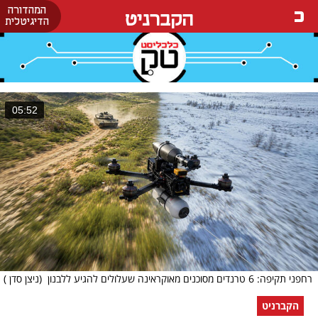
המהדורה
הקברניט
הדיגיטלית
05:52
רחפני תקיפה: 6 טרנדים מסוכנים מאוקראינה שעלולים להגיע ללבנון
(ניצן סדן )
הקברניט