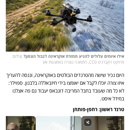
אילו איומים עלולים להגיע ממזרח אוקראינה לגבול הצפון?
(
צילום: 
פרויקט הקברניט CC0, התמונה נוצרה באמצעות AI
)
היום נכיר שישה מהטרנדים הבולטים באוקראינה, וננסה להעריך 
איזו צורה יוכלו לקבל אם יאומצו בידי חיזבאללה בלבנון. ספוילר: 
לא כל מה שעובד בחבל המריבה דונבאס יעבוד גם פה אצלנו 
במידל איסט.
טרנד ראשון: רחפן-פותחן