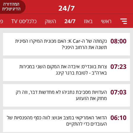
המהדורה
24/7
הדיגיטלית
ראשי
באזז
24/7
השוק
כלכליסט TV
פו
08:00
נקמתה של ה-K Car: האם מכונית המיקרו הסינית
תשנה את הרחוב היפני?
07:23
צרות בוונדי'ס: איבדה את המקום השני במכירות
בארה"ב - לטובת ברגר קינג
07:03
העדויות מסביבת נתניהו לא מחדשות דבר, וזה רק
מחזק את הזעזוע
06:10
הדואר האמריקאי במצב אנוש: לווה כסף מהפנסיות של
העובדים כדי להתקיים