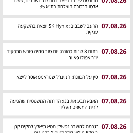
07.08.26
הבורסה עלתה ב-1% בהובלת השבבים; פאלו
אלטו בבכורה מוצלחת בת"א 35
07.08.26
הרעב לשבבים: SK Hynix יוצאת בהשקעה
ענקית
07.08.26
בתום 8 שנות כהונה: יום טוב סמיה פורש מתפקיד
יו"ר אפולו פאוור
07.08.26
סין על הכוונת: המינרל שטראמפ אוסר לייצא
07.08.26
האבא תבע את בנו: הדרמה המשפטית שהגיעה
לבית המשפט העליון
07.08.26
"גרמה למשבר נפשי": מטא תיאלץ להקים קרן
ב-570 מיליון דולר לטיפול בקטינים