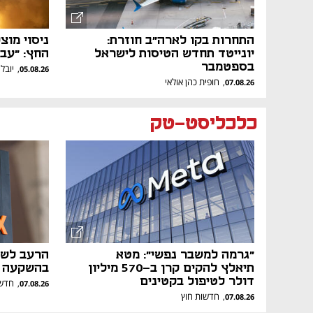
התחרות בקו לארה"ב חוזרת:
ניסוי מו
יונייטד תחדש הטיסות לישראל
החץ: "עב
בספטמבר
יובל 
,
05.08.26
חופית כהן אולאי
,
07.08.26
כלכליסט-טק
"גרמה למשבר נפשי": מטא
תיאלץ להקים קרן ב-570 מיליון
בהשקעה ע
דולר לטיפול בקטינים
חדשו
,
07.08.26
חדשות חוץ
,
07.08.26