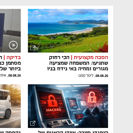
הסבה מקצועית |
הכי רחוק
בדיקה |
ה
שתגיעו: המשפחה שמציעה
מסתמן כמ
מגורים ומחיה באי נידח בניו
ביותר של
זילנד
איתי
,
ליטל סמט
,
08.08.26
08.08.26
קומנדו סייבר: ציידי הבאגים של