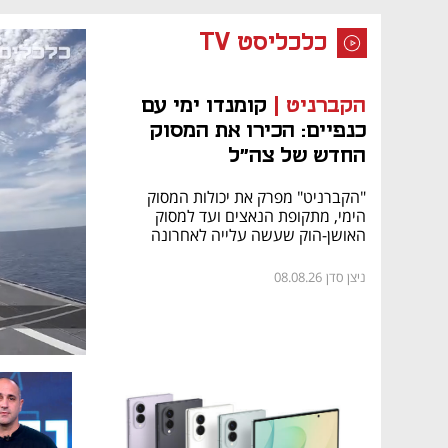
כלכליסט TV
הקברניט |
קומנדו ימי עם
כנפיים: הכירו את המסוק
החדש של צה"ל
"הקברניט" מפרק את יכולות המסוק
הימי, מתקופת הנאצים ועד למסוק
האושן-הוק שעשה עלייה לאחרונה
ניצן סדן
08.08.26
HD