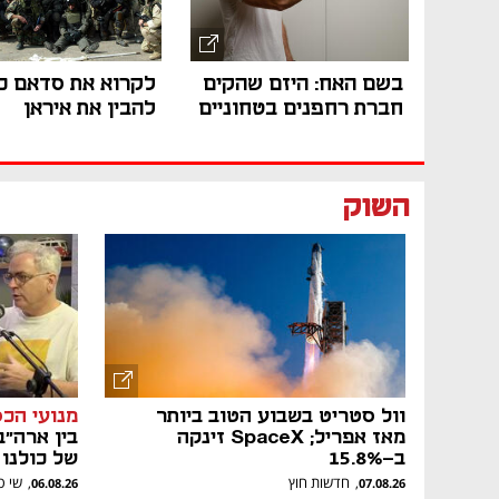
בשם האח: היזם שהקים
לקרוא את סדאם כ
חברת רחפנים בטחוניים
להבין את איראן
השוק
וול סטריט בשבוע הטוב ביותר
מנועי הכס
מאז אפריל; SpaceX זינקה
בין ארה״ב
ב-15.8%
של כולנו
חדשות חוץ
שי ס
,
,
06.08.26
07.08.26