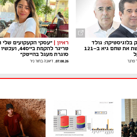
 בלוגיסטיקה: גולד
ראיון |
"עסקי הקעקועים שלי ה
בונד רוכשת את שחם גיא ב-121
טריגר להקמת בייס44, וע
ל
סוגרת מעגל בהייטק"
 פרגר
דיאנה בחור ניר
,
07.08.26