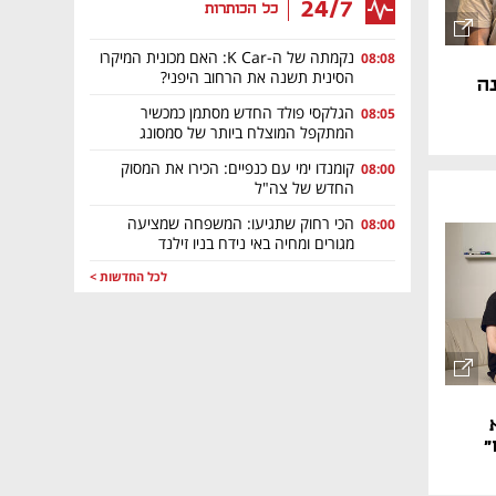
24/7
כל הכותרות
נקמתה של ה-K Car: האם מכונית המיקרו
08:08
הסינית תשנה את הרחוב היפני?
נה
הגלקסי פולד החדש מסתמן כמכשיר
08:05
המתקפל המוצלח ביותר של סמסונג
קומנדו ימי עם כנפיים: הכירו את המסוק
08:00
החדש של צה"ל
הכי רחוק שתגיעו: המשפחה שמציעה
08:00
מגורים ומחיה באי נידח בניו זילנד
לכל החדשות >
"