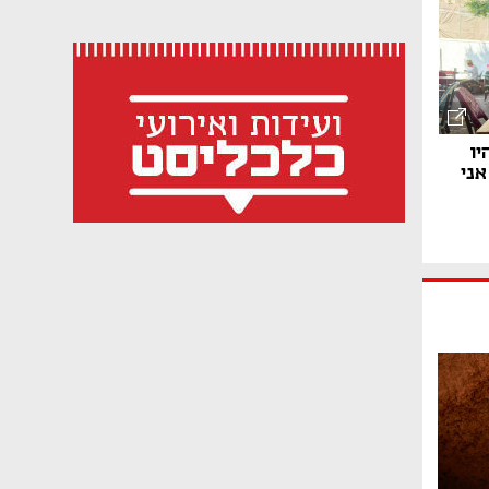
יו
כשיו אני