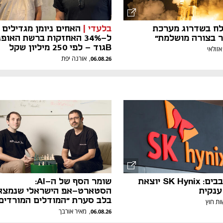
צלח בשדרוג מערכת
בלעדי |
האחים ניומן מגדילים
ר בצורה מושלמת"
ל-34% האחזקות ברשת האופ
Bגוד - לפי 250 מיליון שקל
אזולאי
אורנה יפת
,
06.08.26
הרעב לשבבים: SK Hynix יוצאת
שומר הסף של ה-AI:
נקית
הסטארט-אפ הישראלי שנמצא
בלב סערת "המודלים המורדים
ת חוץ
מאיר אורבך
,
06.08.26