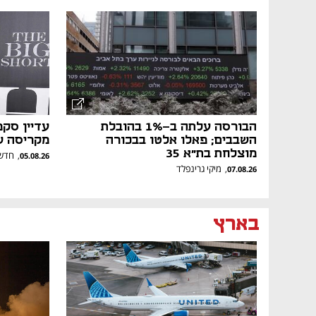
הבורסה עלתה ב-1% בהובלת
עדיין סקפ
השבבים; פאלו אלטו בבכורה
מקריסה של 
מוצלחת בת"א 35
חדשו
,
05.08.26
מיקי גרינפלד
,
07.08.26
בארץ