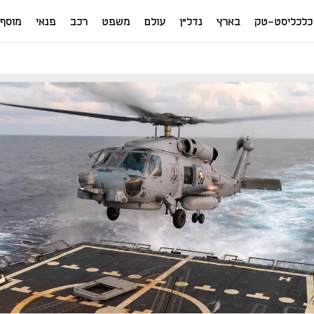
כלכליסט-טק
בארץ
נדל"ן
עולם
משפט
רכב
פנאי
מוסף