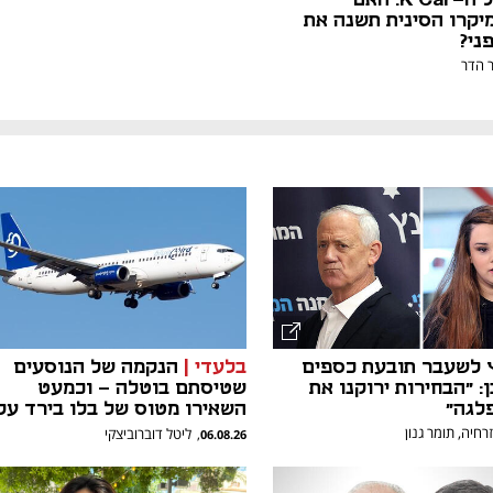
יקרו הסינית תשנה את
ני?
 הדר
ץ לשעבר תובעת כספים
בלעדי |
הנקמה של הנוסעים
: "הבחירות ירוקנו את
שטיסתם בוטלה - וכמעט
לגה"
השאירו מטוס של בלו בירד על
הקרקע
זרחיה, תומר גנון
ליטל דוברוביצקי
,
06.08.26