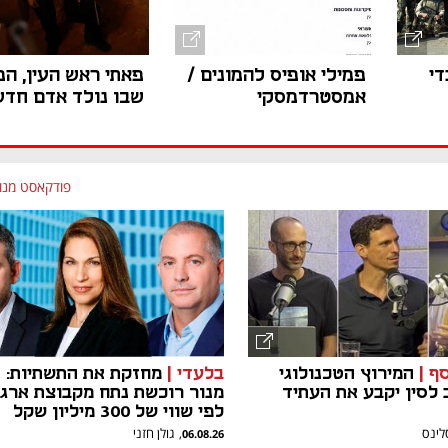
די
פמילי אופיס להמונים /
פאתי ראש העין, ה
אמסטרדמסקי
שבו נולד אדם חדש
פודקאסט מנו
ף |
המירוץ הטכנולוגי
בלעדי |
מחזקת את התשתיות:
 לסין יקבע את העתיד
מנור רוכשת נתח מקבוצת ארגי
לפי שווי של 300 מיליון שקל
לינס
גולן חזני
,
06.08.26