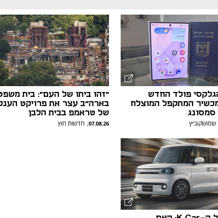
גלקסי פולד החדש
"זהו ביתו של העם": בית משפט
כשיר המתקפל המוצלח
בארה"ב עצר את פרויקט הענק
 סמסונג
של טראמפ בבית הלבן
 שמושקוביץ
חדשות חוץ
,
07.08.26
נקמתה של ה-K Car: האם