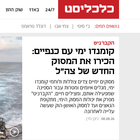
24/7
באזז
שוק ההון
נושאים חמים:
ג'י סיטי
צחי אבו
דונלד טראמפ
הקברניט
קומנדו ימי עם כנפיים:
הכירו את המסוק
החדש של צה"ל
מסוקים ימיים צדים צוללות ולוחמי קומנדו
ימי, מגלים איומים ומטרות עבור הספינה
שמפעילה אותם, ומצילים חיים. "הקברניט"
מפרק את יכולות המסוק הימי, מתקופת
הנאצים ועד למסוק האושן-הוק שעשה
עלייה לאחרונה
ניצן סדן
08.08.26