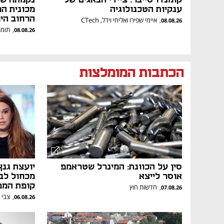
ענקיות הטכנולוגיה
מכונית המ
הרחוב היפ
איימי שפירו ואליחי וידל, CTech
,
08.08.26
תומר
,
08.08.26
הכתבות המומלצות
סין על הכוונת: המינרל שטראמפ
יועצת גנ
אוסר לייצא
מכחול לבן
קופת המפ
חדשות חוץ
,
07.08.26
צבי 
,
06.08.26