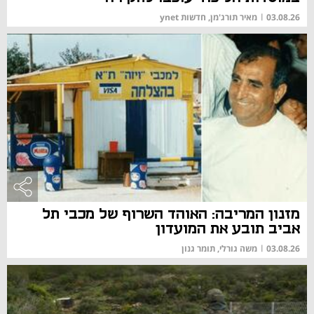
03.08.26
|
מאיר תורג'מן, חדשות ynet
מזנון המריבה: האוהד השרוף של מכבי תל
אביב תובע את המועדון
03.08.26
|
משה גורלי, תומר גנון