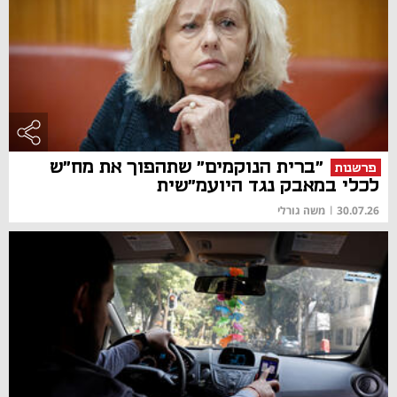
"ברית הנוקמים" שתהפוך את מח"ש
פרשנות
לכלי במאבק נגד היועמ"שית
30.07.26
|
משה גורלי