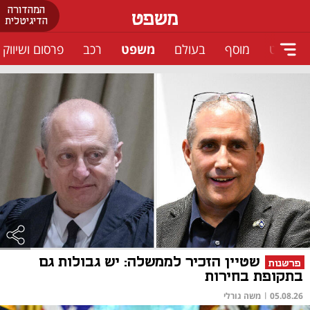
המהדורה
משפט
הדיגיטלית
דלניסט
מוסף
בעולם
משפט
רכב
פרסום ושיווק
שטיין הזכיר לממשלה: יש גבולות גם
פרשנות
בתקופת בחירות
05.08.26
|
משה גורלי