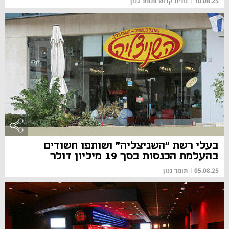
10.08.25
|
נורית קדוש ותומר גנון
בעלי רשת "השניצליה" ושותפו חשודים
בהעלמת הכנסות בסך 19 מיליון דולר
05.08.25
|
תומר גנון