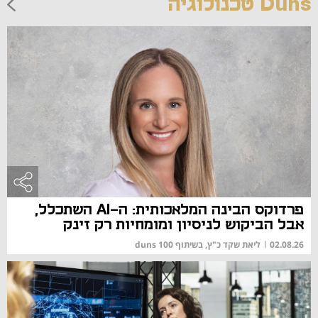
Duns טכנולוגיה
פרדוקס הבינה המלאכותית: ה-AI השתכלל,
אבל הביקוש לניסיון ומומחיות רק זינק
02.08.26
|
ליאת שקד כ"ץ, בשיתוף duns 100