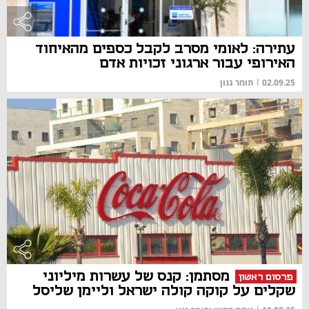
עתירה: לאומי מסרב לקבל כספים מהאיחוד
האירופי עבור ארגוני זכויות אדם
02.09.25
|
תומר גנון
מאמר
מסתמן: קנס של עשרות מיליוני
פרסום ראשון
שקלים על קוקה קולה ישראל וליימן שליסל