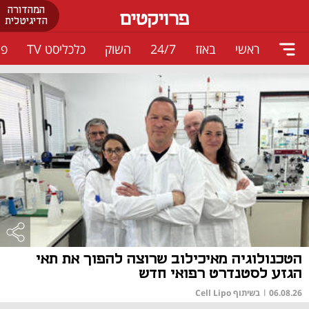
המהדורה
פרויקטים
הדיגיטלית
ראשי
באזז
24/7
השוק
כלכליסט TV
פו
הטכנולוגיה מאיכילוב שרוצה להפוך את תאי
הגזע לסטנדרט רפואי חדש
06.08.26
|
בשיתוף Cell Lipo