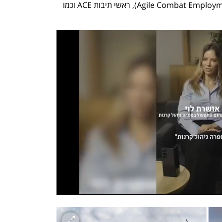
מה תורגל שם? פריסה קרבית זריזה (Agile Combat Employment), ראשי תיבות ACE וכמו 