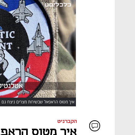
HD
איך מטוס הראפאל שבשירות מצרים ניצח גם F35 וגם F15?
הקברניט
איך מטוס הראפא