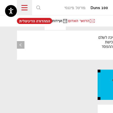
Duns 100
פורטל פיננסי
נפתח בכרטיסייה חדשה
הדואר האדום
ועידות
המהדורה הדיגיטלית
יכה לשלם
כישת
BASE: ההפסד
הרבעוני זינק ל-76