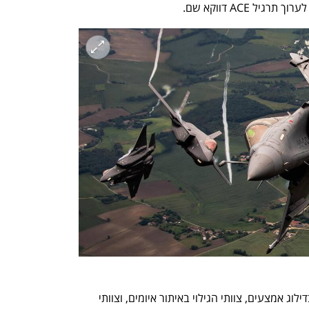
יל ACE דווקא שם. 
נפתח בכרטיסייה חדשה
נפתח בכרטיסייה חדשה
אז במשך שבועיים תורגלו צוותי הקרקע בדילוג אמצעים, צוותי הגילוי באיתור איומים, וצוותי 