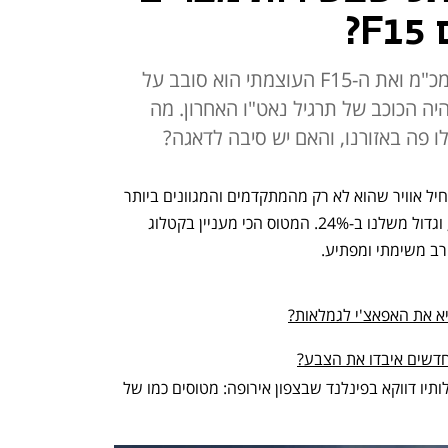
את החמקן הוא גילה בלי שימוש במכ"מ ואת ה-F15 העוצמתי הוא סובב על
 הכוכב של תרגיל נאט"ו האחרון. מה
 פה באזורנו, והאם יש סיבה לדאגה?
שלום, כאן הקברניט; לשכנתנו מצרים יש חיל אוויר שהוא לא רק מהמתקדמים והמגוונים ביותר 
במזרח התיכון - הוא גם מהגדולים בעולם, וגדול משלנו ב-24%. המטוס הכי מעניין בקטלוג 
ב משימתי ומפתיע. 
א את האפאצ'י לגמלאות?
חדשים איבדו את הצבע?
לאחרונה קיבלנו הדגמה די מטלטלת ליכולותיו דווקא בפינלנד שבצפון אירופה: מטוסים כמו של 