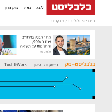
24/7
באזז
שוק ההון
דף הבית
כלכליסט-טק
הקברניט
מחיר הבניין בארה"ב
צנח ב-90%,
והחלומות על תשואה
גבוהה התנפצו
אלמוג עזר
כלכליסט-טק
הייטק והון סיכון
Tech@Work