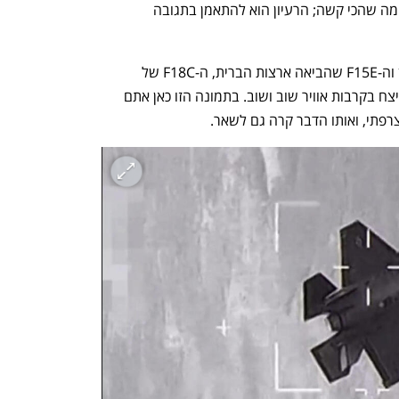
h – the gateway to Tech
You're NXT
הטיסה בכל סוגי קרבות האוויר, בדגש על מה שהכי קשה; הרעיון הוא להתאמן בתגובה 
מי התאמן שם? כוכבים כמו ה-F35 החמקן וה-F15E שהביאה ארצות הברית, ה-F18C של 
פינלנד עצמה, והראפאל כופף את כולם; ניצח בקרבות אוויר שוב ושוב. בתמונה הזו כאן אתם 