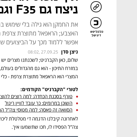
ניצח גם F35 וגם F15?
האצבע; הראפאל מתוצרת צרפת היה
כלכליסט
דיגיטל
אפשר ללמוד מכך על הביצועים שלו
ניצן סדן
08:02, 27.09.25
המצרי הוא הראפאל מתוצרת צרפת - כלי ר
לטורי "הקברניט" הקודמים:
טורף בסכנת הכחדה: למה רוצים להוצי
השוכן במרומים: כך עובד לוויין ריגול
הסוואה זה פאסה: למה מטוסי צה"ל ה
צה"ל הפסידו לו, חכו שתשמעו איך. 