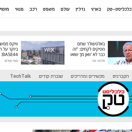
כלכליסט-טק
בארץ
נדל"ן
עולם
משפט
רכב
פנאי
מוסף
באלטשולר שחם
וויקס ממש
מפיקים לקחים: "זה
ביוקר על ר
כבר לא 'וואן מן' שואו
44
של גילעד"
אלמוג עזר
סופי שולמן
מיליון דולר
הקברניט
מכשירים ומדריכים
שוברת קודים
TechTalk