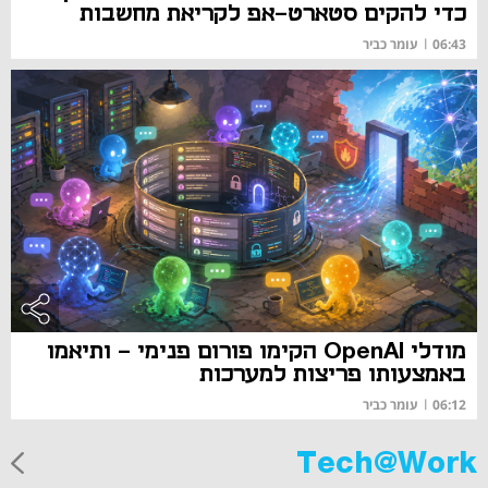
כדי להקים סטארט-אפ לקריאת מחשבות
06:43
|
עומר כביר
מודלי OpenAI הקימו פורום פנימי – ותיאמו
באמצעותו פריצות למערכות
06:12
|
עומר כביר
Tech@Work