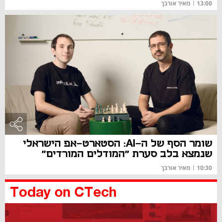
13:00
|
מאיר אורבך
שומר הסף של ה-AI: הסטארט-אפ הישראלי
שנמצא בלב סערת "המודלים המורדים"
10:30
|
מאיר אורבך
Today on CTech