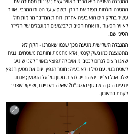
המגבלה השנייה היא הרכב האוויר עצמו: עננות מסתירה את 
המטרה והלחות תפזר את הקרן ותשפיע על הטווח המרבי. אוויר 
עשיר בחלקיקים הוא בעיה אחרת: רוחות המדבר מרימות חול 
לאוויר הסעודי, וזו אחת הסיבות לביצועים המוגבלים של הלייזר 
הסיני שם. 
המגבלה השלישית מגיעה מכך שכמו שאמרנו - הקרן לא 
מתפוצצת כמו נשק קינטי, אלא מחממת וחותכת משטחים. נניח 
שאנו רוצים לגרום לכטב"מ אויב להתפוצץ באוויר לפני שיגיע 
לשטח בנוי. עם טיל זו לא בעיה: חומר הנפץ ייזום את מטען הנפץ 
שלו. אבל הלייזר יהיה חייב להיות מכוון בול על המטען; אנחנו 
יודעים היכן הוא בגוף הכטב"מ? שאלה מעניינת, ושיקול שצריך 
לקחת בחשבון.  