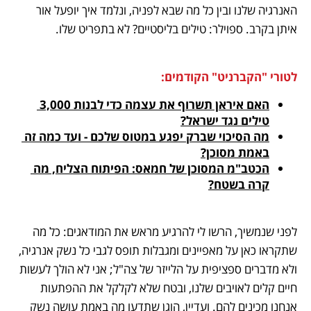
האנרגיה שלנו ובין כל מה שבא לפניה, ונלמד איך יופעל אור 
איתן בקרב. ספוילר: טילים בליסטיים? לא בתפריט שלו.  
לטורי "הקברניט" הקודמים:
האם איראן תשרוף את עצמה כדי לבנות 3,000 
טילים נגד ישראל?
מה הסיכוי שברק יפגע במטוס שלכם - ועד כמה זה 
באמת מסוכן?
הכטב"מ המסוכן של חמאס: הפיתוח הצליח, מה 
קרה בשטח?
לפני שנמשיך, הרשו לי להרגיע מראש את המודאגים: כל מה 
שתקראו כאן על מאפיינים ומגבלות תופס לגבי כל נשק אנרגיה, 
ולא מדברים ספציפית על הלייזר של צה"ל; אני לא הולך לעשות 
חיים קלים לאויבים שלנו, ובטח שלא לקלקל את ההפתעות 
אנחנו מכינים להם. ועדיין, הוגן שתדעו מה באמת עושה נשק 