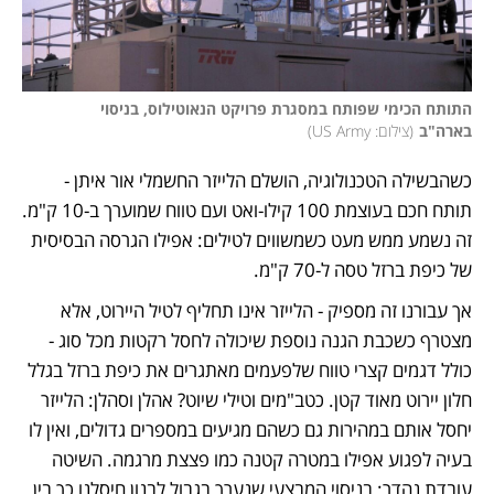
התותח הכימי שפותח במסגרת פרויקט הנאוטילוס, בניסוי 
בארה"ב
(
צילום: US Army
)
כשהבשילה הטכנולוגיה, הושלם הלייזר החשמלי אור איתן - 
תותח חכם בעוצמת 100 קילו-ואט ועם טווח שמוערך ב-10 ק"מ. 
זה נשמע ממש מעט כשמשווים לטילים: אפילו הגרסה הבסיסית 
של כיפת ברזל טסה ל-70 ק"מ. 
אך עבורנו זה מספיק - הלייזר אינו תחליף לטיל היירוט, אלא 
מצטרף כשכבת הגנה נוספת שיכולה לחסל רקטות מכל סוג - 
כולל דגמים קצרי טווח שלפעמים מאתגרים את כיפת ברזל בגלל 
חלון יירוט מאוד קטן. כטב"מים וטילי שיוט? אהלן וסהלן: הלייזר 
יחסל אותם במהירות גם כשהם מגיעים במספרים גדולים, ואין לו 
בעיה לפגוע אפילו במטרה קטנה כמו פצצת מרגמה. השיטה 
עובדת נהדר: בניסוי המבצעי שנערך בגבול לבנון חיסלנו כך בין 