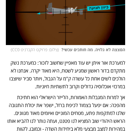
הםצצה לא גלויה. מה חותכים עכשי? 
(
צילום: פרויקט הקברניט CC0
)
למערכת אור איתן יש עוד מאפיין שחשוב לזכור: כמערכת נשק 
מתקדם בדור ראשון שמגיע לשטח, היא מאוד יקרה. אנחנו לא 
הולכים לשים אחת כל עשרה ק"מ על הגבול, ויותר סביר שיוצבו 
במרכזי אוכלוסיה גדולים וקרוב לתשתיות חיוניות.  
אך למרות המגבלות האמורות, הלייזר הישראלי הוא חתיכת 
מהפכה: אם יפעל בצמוד לכיפת ברזל, ישפר את יכולת התגובה 
שלנו למתקפות פתע, מטחים המוניים ואיומים מאוד מגוונים. 
הראש היהודי שוב המציא לנו פטנט, ועתה נותר לנו להביא אותו 
במהירות למצב מבצעי מלא ביחידות השדה - וכמובן, לקוות 