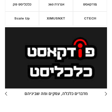
פודקאסט
אנרגיה 360
כלכליסט טק
Scale Up
XIMUSNXT
CTECH
יסייה חדשה
נפתח בכרטיסייה חדשה
מדברים כלכלה, עסקים ומה שביניהם