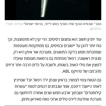
כטב" שבסיס הכנף שלו נשרף באש לייזר, בניסוי ישראלי
(
צילום: משרד 
הביטחון
)
עוד יתרון חשוב הוא צמצום רסיסים: הרי קרן לא מתפוצצת, וכך 
נוח יותר להגן על יישובים ובסיסים, גם ממתקפות מעופפות 
שמתגלות ממש בדקה התשעים. ומערכת אור איתן היא רק 
סנונית ראשונה: רפאל מפתחת גם גרסאות מוטסות שיוכלו 
לפוצץ את טילי האויב בשטחו, ולשבת על כלים הרבה יותר זריזים 
מהג'מבו של פרויקט ABL. 
גם הטווח צפוי לצמוח: בראיון שנתן יו"ר רפאל יובל שטייניץ 
לאתר ניישנל דיפנס, אמר שנבחנים דגמים לטווח "עשרות 
קילומטרים" ושבתוך ארבע-חמש שנים אמורה להיחשף גם 
מערכת שיודעת ליירט טילים ארוכי טווח מאיראן ותימן.