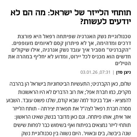
תותחי הלייזר של ישראל: מה הם לא
יודעים לעשות?
טכנולוגיית נשק האנרגיה שפיתחה רפאל היא פורצת
דרכים ומדהימה, אך לא פיתרון קסם לאיומים מעופפים.
"הקברניט" מסביר איך עובד נשק אנרגיה, אילו שיקולים
חדשים הוא מכניס לכל יירוט, ומדוע לא יחליף במהרה את
הטילים
ניצן סדן
|
07:31, 03.01.26
שלום, כאן הקברניט; התעשיות הביטחוניות בישראל הן בהרבה 
נפתח בכרטיסייה חדשה
נפתח בכרטיסייה חדשה
נפתח בכרטיסייה חדשה
מקרים, כמו חברת אפל; את רוב הדברים לא היו הראשונות 
להמציא - אבל בניגוד למה שבא קודם, שלנו פשוט עובד. השבוע 
מסרה חברת רפאל לצה"ל את תפארת יצירתה - תותח הלייזר 
אור איתן, אותו פיתחה. וגם כאן מדובר בנשק שאינו הראשון: 
תותחי לייזר נמצאים בפיתוח ואף בשימוש כבר לפחות שישים 
שנה ביבשה, בים ובאוויר. היום נשווה בין טכנולוגיית נשק 