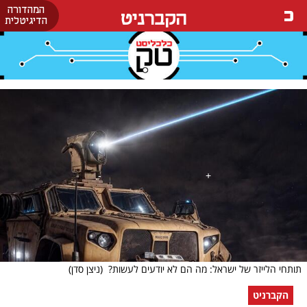
המהדורה
הקברניט
הדיגיטלית
תותחי הלייזר של ישראל: מה הם לא יודעים לעשות?
(ניצן סדן)
הקברניט