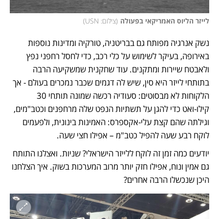
לייזר הליוס האמריקאי בפעולה
(
צילום: USN
)
נשק אנרגיה מפותח גם בבריטניה, טורקיה ומדינות נוספות 
באירופה, בעיקר לשימוש על כלי רכב, כדי לחסל רחפני נפץ 
ולאבטח שיירות ומתקנים. עוד שחקנית שמשקיעה הרבה 
בתותחי לייזר היא סין, שיש לה דגמים שכבר נמכרים בעולם - אך 
הלקוחות לא מבסוטים: סעודיה רכשה שמונה תותחי 30 
קילו-ואט כדי להגן על תשתיות הנפט שלה מרחפנים וכטב"מים, 
וגילתה שהם קצת עלי-אקספרס: האמינות בינונית, ולפעמים 
לוקח רבע שעה להפיל כטב"מ – אפילו חצי שעה.
יודעים כמה זמן זה לוקח ללייזר הישראלי? שניות. ואצלנו התותח 
גם אמין ונוח, אפילו חזק יותר מרוב המערכות בשוק. איך הצלחנו 
היכן שנכשלו הרבה אחרים? 