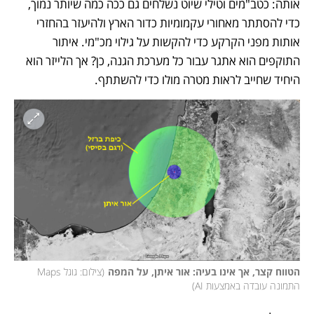
אותה: כטב"מים וטילי שיוט נשלחים גם ככה כמה שיותר נמוך, 
כדי להסתתר מאחורי עקמומיות כדור הארץ ולהיעזר בהחזרי 
אותות מפני הקרקע כדי להקשות על גילוי מכ"מי. איתור 
התוקפים הוא אתגר עבור כל מערכת הגנה, כן? אך הלייזר הוא 
היחיד שחייב לראות מטרה מולו כדי להשתתף. 
הטווח קצר, אך אינו בעיה: אור איתן, על המפה
(
צילום: גוגל Maps 
התמונה עובדה באמצעות AI
)