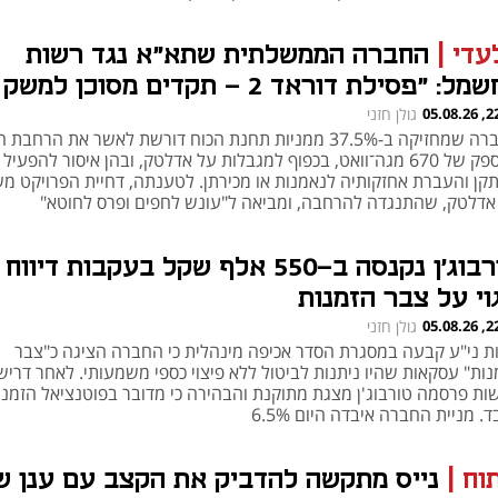
יצה את התחזיות וחתכה את הציפיות להמשך; קלטורה התעלתה על הצי
נסות וברווח
עדי
|
החברה הממשלתית שתא"א נגד רשות
החשמל: "פסילת דוראד 2 - תקדים מסוכן למשק
ו"
22:24
גולן חזני
החברה שמחזיקה ב-37.5% ממניות תחנת הכוח דורשת לאשר את הרחב
בהספק של 670 מגה־וואט, בכפוף למגבלות על אדלטק, ובהן איסור להפעיל
קן והעברת אחזקותיה לנאמנות או מכירתן. לטענתה, דחיית הפרויקט מ
אדלטק, שהתנגדה להרחבה, ומביאה ל"עונש לחפים ופרס לחוטא"
טורבוג'ן נקנסה ב-550 אלף שקל בעקבות דיווח
וי על צבר הזמנות
22:24
גולן חזני
ת ני"ע קבעה במסגרת הסדר אכיפה מינהלית כי החברה הציגה כ"צבר
נות" עסקאות שהיו ניתנות לביטול ללא פיצוי כספי משמעותי. לאחר דריש
ות פרסמה טורבוג'ן מצגת מתוקנת והבהירה כי מדובר בפוטנציאל הזמנו
. מניית החברה איבדה היום 6.5%
תוח
|
נייס מתקשה להדביק את הקצב עם ענן ש