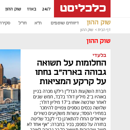
24/7
באזז
שוק ההון
שוק ההון
דיווחים שוטפים
ת"א
חו"ל
סקירת 
דף הבית
שוק ההון
שוק ההון
בלעדי
החלומות על תשואה
גבוהה בארה"ב נחתו
על קרקע המציאות
חברת השקעות הנדל"ן רילקו מכרה בניין
באוהיו ב־2 מיליון דולר בלבד, חמש שנים
לאחר שרכשה אותו ב־17 מיליון דולר;
שלושה נכסים נוספים צפויים להימכר
במחירי הפסד; עשרות משקיעים כשירים
ישראלים החלו להתארגן כדי לקבל שליטה
בחזרה על כספם; בכיר בחברה: "אף אחד לא
חשב שהריבית תישאר כל כך גבוהה לאורך