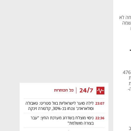
יקר הצמיחה לא
עילות הענן רשמה
 שהקים ומנהל אדם סינגולדה רשמה הכנסות של 476.8
ית
ת
-
24/7
כל הכותרות
לילה סוער לישראליות בוול סטריט: טאבולה
23:07
וסולאראדג' צנחו בכ-30%, קלטורה זינקה
ב-35%
ניסוי מוצלח בשדרוג מערכת החץ: "עבר
22:36
בצורה מושלמת"
ב