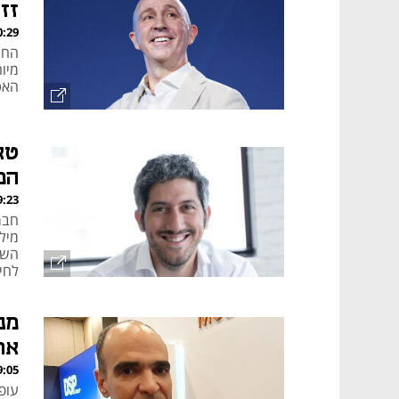
זז ועם
, 05.08.26
האטה. בחזית ה
טא
המ
, 05.08.26
השנ
לחי
EBITDA המתואם עלה ב-22.8% ל
מנ
אר
, 05.08.26
עופ