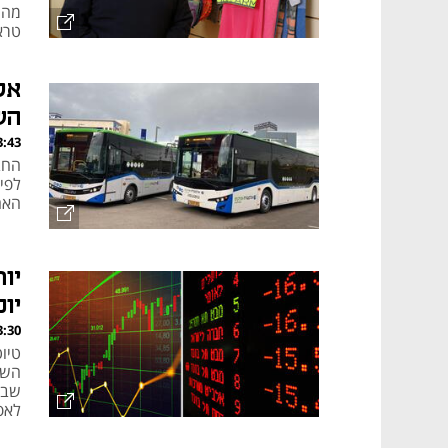
41.8% ברבע
אל
הש
, 05.08.26
האחר
יו
יו
, 05.08.26
טיו
השק
שבנ
לאפ
המנ