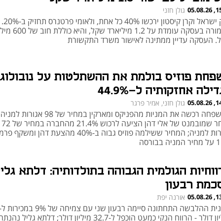
15:52
גולן חזני
דלק ישראל וקרן קיסטון ירכשו 40% כל אחת, ולאומי פרטנרס תחזיק ב-20%.
התמורה בעסקה עומדת על 1.2 מיליארד שקל, והיא כו
. העסקה עדיין ממתינה לאישור משרד התקשורת
פחת פוזיס בולמת את ההשתלטות על נובולוג:
ילה אחזקותיה ל-44.9%
14:52
גולן חזני, אמיר פרגר
המשפחה רכשה את המניות מהפניקס ומארקין במחיר של 98 אגורות למני
לאחר שמובמנט של אלי דהן הציעה לרכוש 21.4% מהחברה במחיר של 72
אגורות למניה; המחיר ששילמה פוזיס גבוה ב-40% מהצעת דהן ו
 בבורסה
ווחיות הגולמית הגבוהה בתולדותיה: דלתא גלי
כמת רבעון
13:58
אורנה יפת
מיליון דולר - הרווח הנקי כמעט הוכפל ל-32.7 מיליון דולר; דלתא גליל נהנת