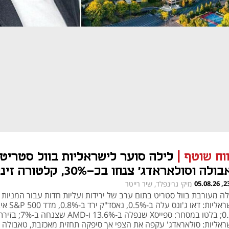
ווח שוטף
|
לילה סוער לישראליות בוול סטריט:
טאבולה וסולאראדג' צנחו בכ-30%, קלטור
3
23:07
מיקי גרינפלד, שיר רייטר
לה מעורבת בוול סטריט בתום ערב של ירידות ועליות חדות עבור המניות
הישראליות: דאו ג'ונס עלה ב-0.5%, נאס
0.2%; בלטו במסחר: ספייסX שנפלה ב-13.6% ו-AMD שצנחה ב-7%; 
ראליות: סולאראדג' עקפה את הצפי אך סיפקה תחזית מאכזבת, טאבולה