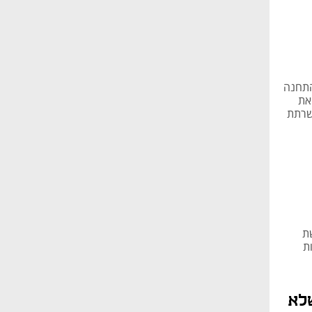
פיות
ת התחנה
 את
שרתת
עקוב אחר כל השווקים ב-TradingView
ת
ת
לא