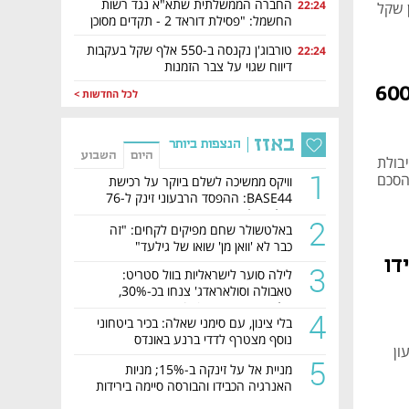
החברה הממשלתית שתא"א נגד רשות
22:24
החשמל: "פסילת דוראד 2 - תקדים מסוכן
למשק כולו"
טורבוג'ן נקנסה ב-550 אלף שקל בעקבות
22:24
דיווח שגוי על צבר הזמנות
ר תקים מתקני אגירה לסופר פאוור חשמל ב-600
לכל החדשות >
באזז
הנצפות ביותר
היום
השבוע
של 50 מגה ואט וקיבולת
1
בהסכם
וויקס ממשיכה לשלם ביוקר על רכישת
BASE44: ההפסד הרבעוני זינק ל-76
מיליון דולר
2
באלטשולר שחם מפיקים לקחים: "זה
כבר לא 'וואן מן' שואו של גילעד"
כבידו
3
לילה סוער לישראליות בוול סטריט:
טאבולה וסולאראדג' צנחו בכ-30%,
קלטורה זינקה ב-35%
4
בלי צינון, עם סימני שאלה: בכיר ביטחוני
נוסף מצטרף לדדי ברנע באונדס
ון
5
מניית אל על זינקה ב-15%; מניות
האנרגיה הכבידו והבורסה סיימה בירידות