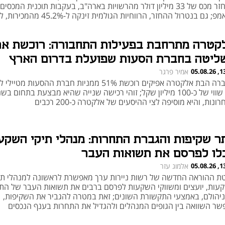
מהחזר מכס של 33 מיליון דולר מהרשויות בארה"ב, בעקבות תוכנית המכסי
טראמפ; גם בנטרול ההחזר, הרווחיות הגולמית זינקה ל-%
ון המקביל
קטרה מתרחבת בפעילות התחבורה: רוכשת את
ליטה בחברת הסעות שפועלת בדרום הארץ
13:43
אמיר פרגר
החברה הבת אלקטרה אפיקים רוכשת 51% ממניות חברת ההסעות מטייל
לפי שווי של כ-100 מיליון שקל; זוהי רכישה שנייה שהיא מבצעת בתחום ב
ונות, והיא מוסיפה לצי ההיסעים של אלקטרה כ-200 רכבים
תר שקיפות והגברת התחרות: מנהלי תיקי השקע
כלו לפרסם את תשואות העבר
13:30
אלמוג עזר
טת ההוראה החדשה של רשות ניירות ערך מאפשרת לראשונה למנהלי תי
עות, יועצים ומשווקי השקעות לפרסם ברבים את תשואות העבר של התי
יהולם, באמצעי התקשורת השונים; זאת במטרה להגביר את השקיפות,
שר השוואה בין הגופים המנהלים ולהגדיל את התחרות בענף הנכסים
והלים - בהיקף של כמעט חצי טריליון שקל