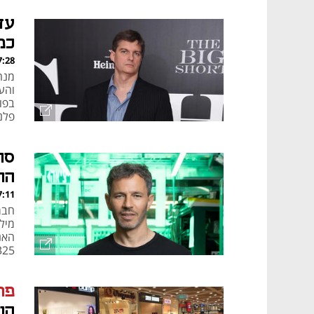
עד
כמו 
, 05.08.26
בפו
פלנ
סו
הח
, 05.08.26
האנ
325 מיליון דולר, נמוך ב-12.6% מהצפי, והמניה צונחת ביות
פר
הוט 