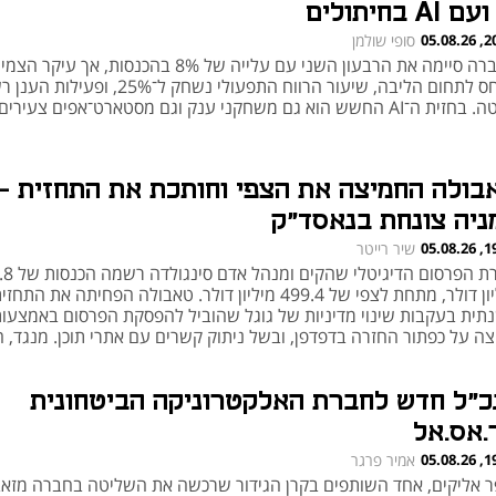
 AI בחיתולים
20:29
סופי שולמן
החברה סיימה את הרבעון השני עם עלייה של 8% בהכנסות, אך ע
מיוחס לתחום הליבה, שיעור הרווח התפעולי נשחק ל־25%, ופ
־AI החשש הוא גם משחקני ענק וגם מסטארט־אפים צעירים
בולה החמיצה את הצפי וחותכת את התחזית -
ניה צונחת בנאסד"ק
19:23
שיר רייטר
חברת הפרסום הדיגיטלי
מיליון דולר, מתחת לצפי של 499.4 מיליון דולר. טאבולה הפחיתה את התחז
תית בעקבות שינוי מדיניות של גוגל שהוביל להפסקת הפרסום באמצעו
צה על כפתור החזרה בדפדפן, ובשל ניתוק קשרים עם אתרי תוכן. מנגד, ה
-55.5 מיליון דולר, אך המניה צונחת ב-26%.
כ"ל חדש לחברת האלקטרוניקה הביטחונית
.אס.אל
19:05
אמיר פרגר
ר אליקים, אחד השותפים בקרן הגידור שרכשה את השליטה בחברה מזא