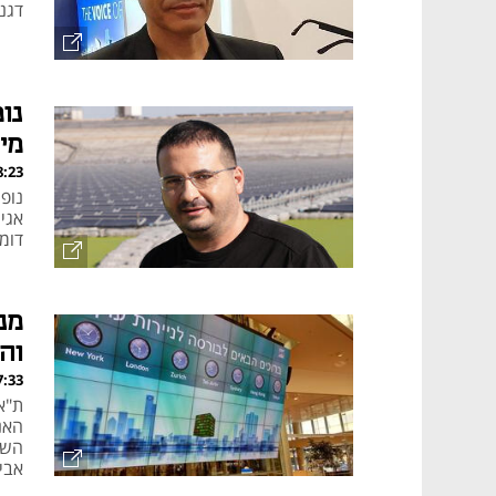
דגני, יהנל את RSL
מי
, 05.08.26
דומה ב
וה
, 05.08.26
האנ
אביס