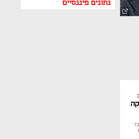
נתונים פיננסיים
ה זינקה
ד"ק ירד ב-0.8%, מדד S&P 500 איבד
בזירת