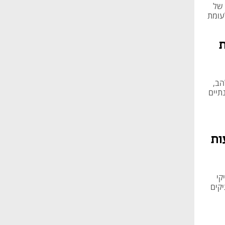
ם של
45.2 מהמכירות, לעומת
י להב,
שנתיים
ות
קי
קים