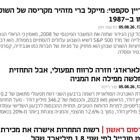
יין סקפטי: מייקל ברי מזהיר מקריסה של השוק
ב-1987
17:28
חדשות חוץ
מנהל קרן הגידור שחזה את המשבר הפיננסי של 2008, מאמין כי הרא
והעלייה של מדד S&P 500 לשיא השבוע עלולים להסתיים במפולת. הוא 
זיציות השורט שבהן הוא מחזיק על מניות של חברות כמו אנבידיה, קטרפי
טיר וטסלה
לאראדג' חזרה לרווח תפעולי, אבל התחזית
לשה מפילה את המניה
17:11
שיר רייטר
חברת האנרגיה הסולארית רשמה ברבעון השני רווח תפעולי
מיליון דולר, הראשון מאז 2023, והכנסות של 346.2 מיליון דולר - מעל תחזי
ליסטים; למרות הדוחות הטובים, תחזית ההכנסות לרבעון השלישי עומדת
ר מ-20% בנאסד"ק
סום ראשון
|
רשות התחרות אישרה את מכירת
מובייל לפי שווי 1.8 מיליארד שקל