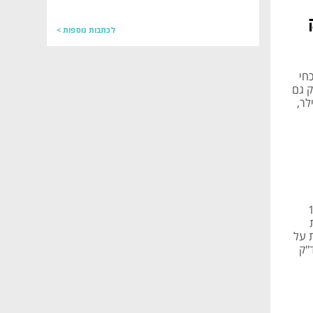
לכתבות נוספות >
לי הנוכחי
דבק גם
לר,
 מתואם של 10.2
ות
 על