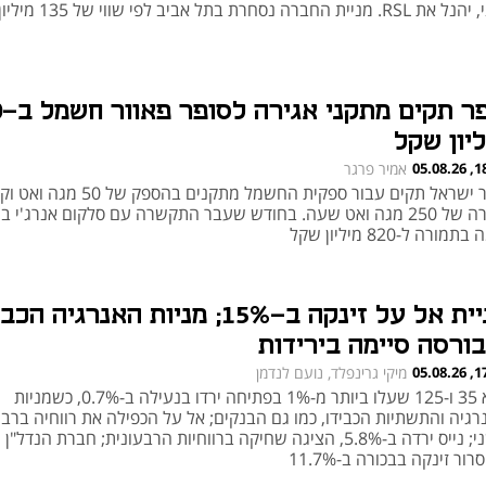
. מניית החברה נסחרת בתל אביב לפי שווי של 135 מיליון שקל
נופ
ליון שקל
18:23
אמיר פרגר
נופר ישראל תקים עבור ספקית החשמל מתקנים בהספק 
אגירה של 250 מגה ואט שעה. בחודש שעבר התקשרה עם סלקום אנרג'י 
תמורה ל-820 מיליון שקל
מניית אל על זינקה ב-15%; מניות האנרגיה ה
בורסה סיימה בירידות
17:33
מיקי גרינפלד, נועם לנדמן
ת"א 35 ו-125 שעלו ביותר מ-1% בפתיחה ירדו בנעילה ב-0.7%, כשמניות
רגיה והתשתיות הכבידו, כמו גם הבנקים; אל על הכפילה את רווחיה ברבע
השני; נייס ירדה ב-5.8%, הציגה שחיקה ברווחיות הרבעונית; חברת הנדל"ן
רור זינקה בבכורה ב-11.7%