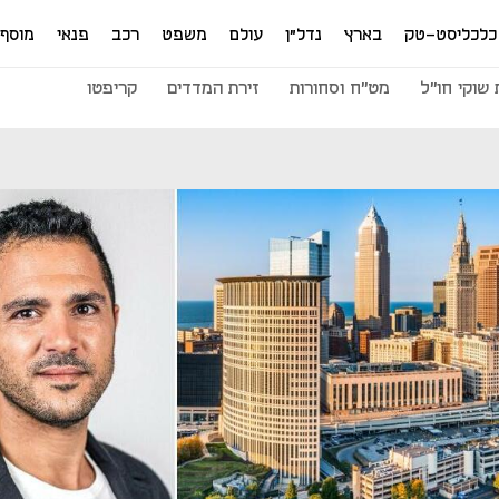
כלכליסט-טק
בארץ
נדל"ן
עולם
משפט
רכב
פנאי
מוסף
שוקי חו"ל
מט"ח וסחורות
זירת המדדים
קריפטו