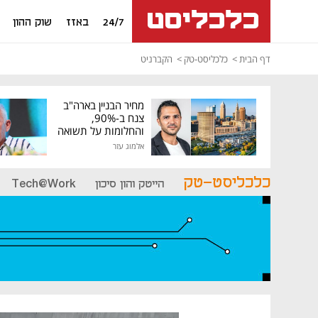
24/7
באזז
שוק ההון
דף הבית
כלכליסט-טק
הקברניט
מחיר הבניין בארה"ב
צנח ב-90%,
והחלומות על תשואה
גבוהה התנפצו
אלמוג עזר
כלכליסט-טק
הייטק והון סיכון
Tech@Work