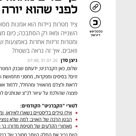
לפני שהוא יורה 
ציד מטרות ניידות הוא אמנות מס
השנייה ומאז רק הסתבכה; כיום מצל
כלכליסט
דיגיטל
ומטרות זריזות אחרות באמצעות שיט
וזאבים. איך זה נראה בשטח?
ניצן סדן
07:48, 31.01.26
פצצה שהולכת על עיוור לנ"צ שנותנים לה
לטורי "הקברניט" הקודמים:
אילו טילים בליסטיים נשארו לאיראן, 
הבטן הרכה של האויב: למה שלא נפציץ
מאחורי הקלעים של חטיפת מדורו: כך