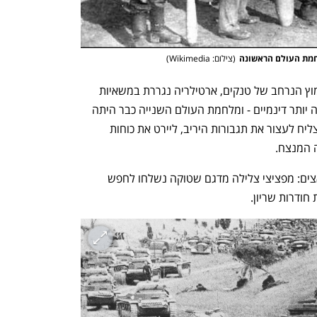
לחמת העולם הראשונה
(
צילום: Wikimedia
)
אבל אופי המלחמות עמד להשתנות: האימוץ הנרחב של טנקים, ארטילריה נגררת במשאיות 
ואספקה מוצנחת הפכו את הקרבות להרבה יותר דינמיים - ומלחמת העולם השנייה כבר היתה 
כולה משחק של ציד מטרות ניידות; מי שיצליח לעצור את תגבורות היריב, ליירט את כוחות 
ה המנצח. 
הראשונים שהשקיעו בציד ניידות היו הנאצים: מפציצי צלילה מדגם שטוקה נשלחו לחפש 
חודרות שריון. 
נפתח בכרטיסייה חדשה
נפתח בכרטיסייה חדשה