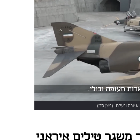
א יורה ונעלם
(ניצן סדן)
 משגר טילים איראני