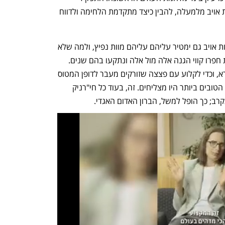
הראשון של מטוסים בה היה לאתר תנועות אויב מלמעלה, להבין כיצד מתקדמת הלחימה ולדווח 
מהר מאוד ציפו הגנרלים שמי שמוצא כוחות אויב גם ימטיר עליהם עליהם מוות נפיץ, ולמה שלא 
יוכלו? המלחמה היתה סטטית מאוד: כוחות חפרו קווי הגנה אלה מול אלה ונתקעו בהם שנים. 
אבל דיוק ההפצצה האווירית היה איום ונורא, וכדי לקלוע עם פצצה שזורקים מעבר לדופן המטוס 
היה צריכים הצוותים להנמיך ולהאט - ורק הטובים ביותר היו מצליחים. זה, בעוד כל חי"רניק 
רב; כך הופל למשל, הברון האדום האגדי. 