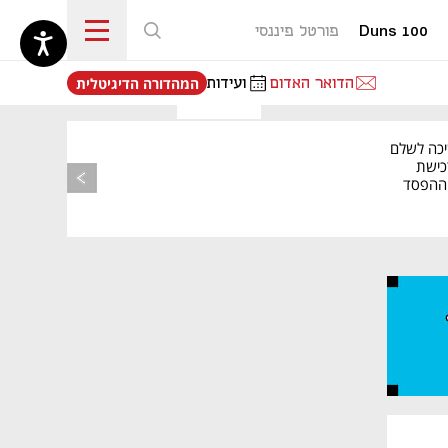
Duns 100
פורטל פיננסי
נפתח בכרטיסייה חדשה
הדואר האדום
ועידות
המהדורה הדיגיטלית
יכה לשלם
כישת
BASE: ההפסד
הרבעוני זינק ל-76