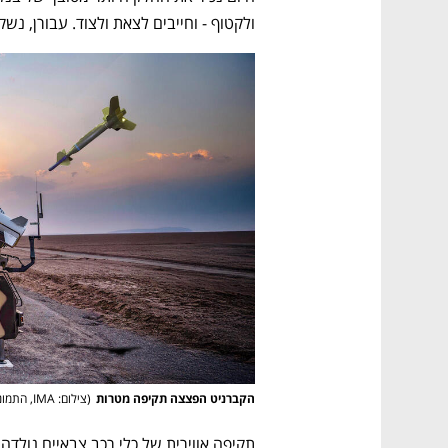
ולקטוף - וחייבים לצאת ולצוד. עבורן, נשק מונחה GPS פשוט לא רלוונטי, ועוד רג
הקברניט הפצצה תקיפה מטרות
(
צילום: IMA, התמונה עובדה באמצעות AI