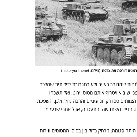
הבית של ההייטק הישראלי
ענף במתח גבוה
רמניה דורסת את צרפת
(
צילום: historyonthenet
)
הטייסים נדרשו למצוא לבד את השיירה, לזהות שמדובר באויב ולא בתגבורת ידידותית שהלכה 
לאיבוד, לצלול תחת אש, לתקוף ולברוח לפני שיבוא ויטרוף אותם מטוס יירוט. ואל תשכחו 
שאנחנו מדברים על תקיפה בלי חיישנים: הצוותים טסו רק זוג עיניים והרבה מזל. ולכן, השפעת 
ההתקפות היתה מאוד חלקית: תנועת הדרג הנייד השתבשה והתעכבה, אבל אחרי שנעלמו 
הרעיון של הנאצים היה נכון, אבל השיטה היתה פגומה: מרחק גדול בין בסיסי המטוסים וזירות 