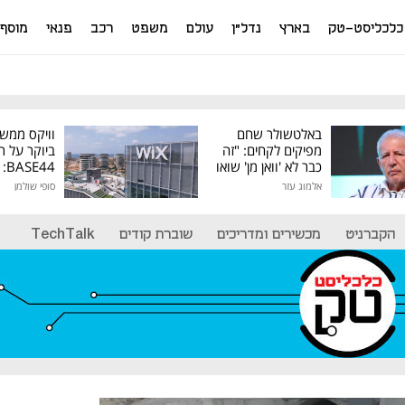
כלכליסט-טק
בארץ
נדל"ן
עולם
משפט
רכב
פנאי
מוסף
באלטשולר שחם
וויקס ממש
מפיקים לקחים: "זה
ביוקר על ר
כבר לא 'וואן מן' שואו
44
של גילעד"
אלמוג עזר
סופי שולמן
מיליון דולר
הקברניט
מכשירים ומדריכים
שוברת קודים
TechTalk