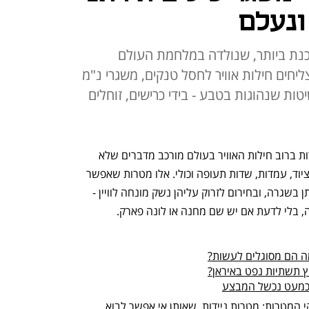
ונעלם
וכנת ביותר, שנולדה במלחמת העולם
יחים חילות אוויר לחסל טנקים, משגרי נ"מ
ות שנהוגות בטבע - בידי כרישים, זוחלים
שלום, כאן הקברניט; ידעתם שבנק המטרות ברוב חילות האוויר בעולם מורכב מדברים שלא 
זזים? בסיסים ומפקדות, מחסני תחמושת וציוד, עמדות, שדות תעופה וכולי. אלו מטרות שאפשר 
לראות ולצלם מהאוויר ומהחלל, ללמוד אותן בשגרה, ובחירום לזרוק עליהן נשק מונחה לוויין - 
, בלי לדעת אם יש שם מחנה או לונה פארק. 
ומה הם מסוגלים לעשות?
 תשתיות נפט באיראן?
 כמעט נכשל המבצע
היום נכיר את החלק היותר מסובך של בנקי המטרות: מטרות ניידות, שאותן אי אפשר לבוא 