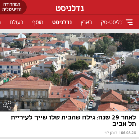
המהדורה
נדלניסט
הדיגיטלית
כלכליסט-טק
בארץ
נדלניסט
מוסף
בעולם
מ
לאחר 29 שנה: גילה שהבית שלו שייך לעיריית
תל אביב
06.08.26
|
דותן לוי