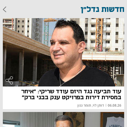
חדשות נדל"ן
עוד תביעה נגד היזם עודד שריקי: "איחר
במסירת דירות בפרויקט ענק בבני ברק"
06.08.26
|
דותן לוי, תומר גנון