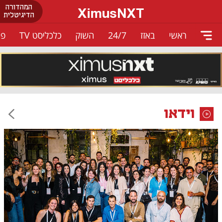
המהדורה
XimusNXT
הדיגיטלית
ראשי
באזז
24/7
השוק
כלכליסט TV
פו
וידאו