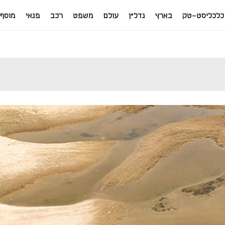
כלכליסט-טק
בארץ
נדל"ן
עולם
משפט
רכב
פנאי
מוסף