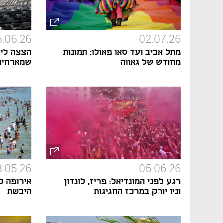
5.06.26
02.07.26
מתל אביב ועד סאו פאולו: תמונות
הצצה ליצ
מחודש של גאווה
שמארחים 
8.05.26
05.06.26
רגע לפני המונדיאל: פריז, לונדון
אירופה ל
וניו יורק במרכז החגיגות
היבשת
הספורטיביות