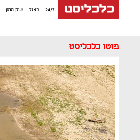
24/7
באזז
שוק ההון
פוטו כלכליסט