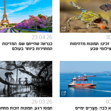
23.04.26
30
זכינו: תמונות מדהימות
כנראה שהייתם שם: המדינות
ילומי טבע
המתוירות ביותר בעולם
26.03.26
03
 לבד: מְצָרִים ימיים
תפסו רגע: תמונות זוכות מתחר