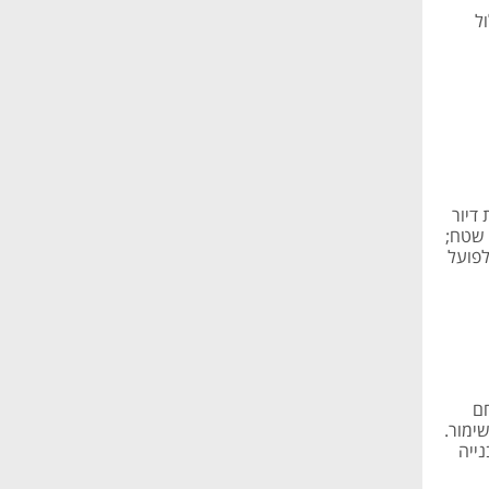
ות שתכלול
דיור
 שטח;
לפועל
ומות במתחם
ימור.
את הבנייה