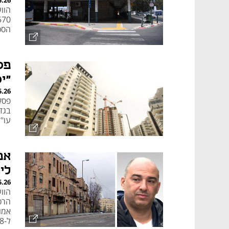
5.26
הסכ
פסק
"י
5.26
פסק
בגדל
עו"ד
אמ
לי
5.26
הרכ
ל-8 קומות בלבד