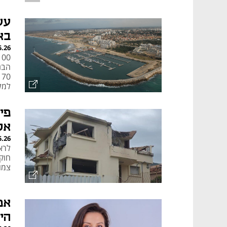
עש
בא
5.26
למל
ומב
פי
אל
5.26
לרא
צמודי 
אפ
הי