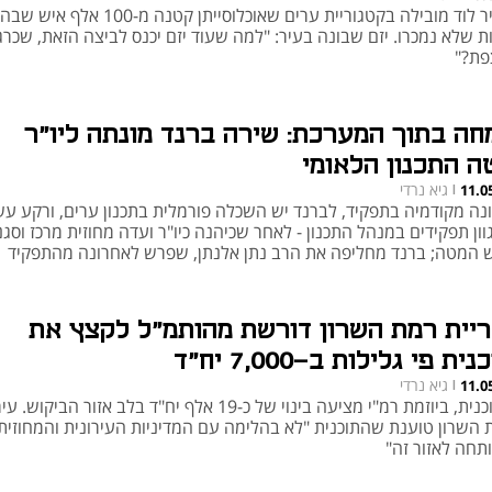
העיר לוד מובילה בקטגוריית ערים שאוכלוסייתן קטנה מ-0
ות שלא נמכרו. יזם שבונה בעיר: "למה שעוד יזם יכנס לביצה הזאת, שכר
פת?"
חה בתוך המערכת: שירה ברנד מונתה ליו"ר
ה התכנון הלאומי
גיא נרדי
11.0
|
נה מקודמיה בתפקיד, לברנד יש השכלה פורמלית בתכנון ערים, ורקע עש
ון תפקידים במנהל התכנון - לאחר שכיהנה כיו"ר ועדה מחוזית מרכז וסגנ
 המטה; ברנד מחליפה את הרב נתן אלנתן, שפרש לאחרונה מהתפקיד
ריית רמת השרון דורשת מהותמ"ל לקצץ את
ית פי גלילות ב-7,000 יח"ד
גיא נרדי
11.0
|
התוכנית, ביוזמת רמ"י מציעה בינוי של כ-19 אלף יח"ד בלב אזור הביקוש.
 השרון טוענת שהתוכנית "לא בהלימה עם המדיניות העירונית והמחוזית
תחה לאזור זה"