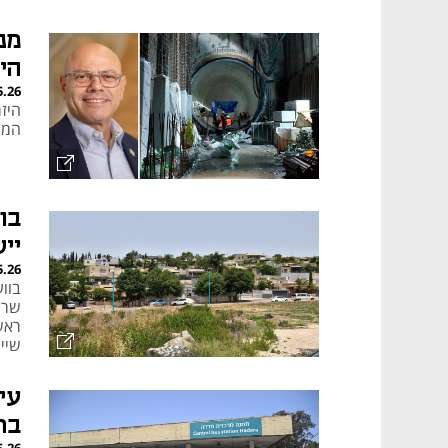
ראו
מנ
הי
5.26
היז
המע
בו
יי
5.26
בווע
שרי
ראש
שייש
"הע
עי
בת