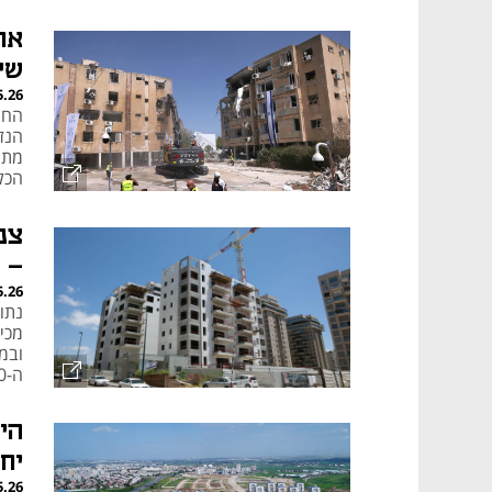
או
שי
5.26
הנז
מתח
הכל
הכד
- 
5.26
נתו
מכיר
ובמ
ה-10,000
יח
5.26