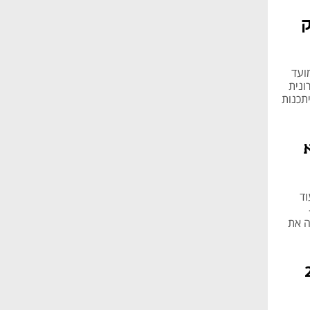
ק
 ימי עבודה ממועד
ונית
תכנות
א
וד
ה את
"י ל-214