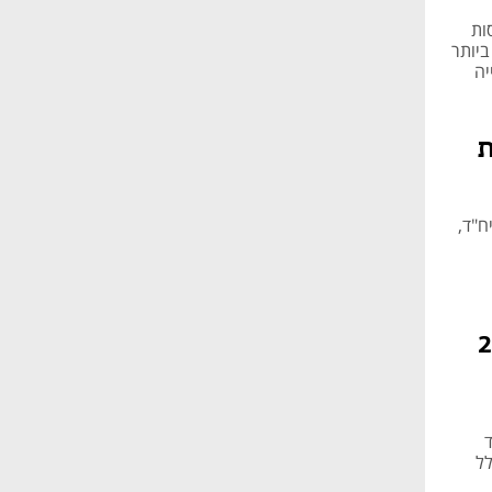
ונים מתוך 6,500 מרפסות
ביותר
יה
ת
 בפרוייקט "אאורה סיטי" בחדרה, בשנת 2025, 353 מתוך 460 יח"ד,
נה: 2,800
קמת 4,616 יח"ד
 מתוך כלל