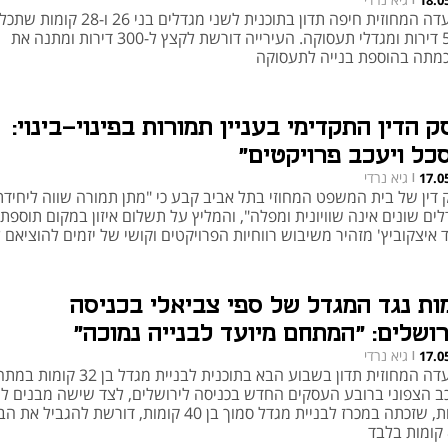
18.0
הוועדה המחוזית חיפה תדון בתוכנית לשני מגדלים בני 26 ו-28 קומ
570 דירות ומגדלי תעסוקה. העירייה דורשת לקצץ ל-300 דירות ומתנה את
מתה בהוספת בנייה לתעסוקה
 הדין התקדימי בעניין תמורות בפינוי-בינוי:
סכל ויעכב פרויקטים"
גיא נרדי
17.0
|
 דין של בית המשפט המחוזי בתל אביב קבע כי "מתן תמורה שווה ליחידת 
ים שונים אינה שוויונית ומפלה", והמליץ על תשלום איזון במקום תוספת
 איצקוביץ' מזהיר משיבוש רווחיות הפרויקטים וקושי של יזמים להוציאם 
ות נגד המגדל של ספי צביאלי בכניסה
רושלים: "המתחם מיועד לבנייה נמוכה"
גיא נרדי
17.0
|
הוועדה המחוזית תדון בשבוע הבא בתוכנית לבניית מגדל בן 32 ק
ב הצפוני ברובע העסקים החדש בכניסה לירושלים, לצד שישה מבנים לש
אמות, שזכתה במכרז לבניית מגדל סמוך בן 40 קומות, דורשת להגביל 