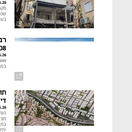
5.26
שנס
בענ
108 מילי
5.26
במחיר 
די
5.26
הות
יחידות ה