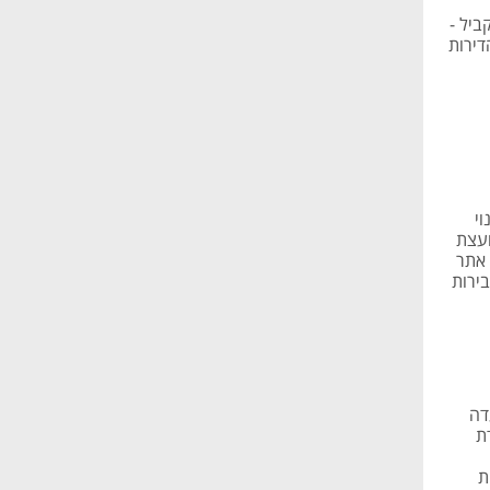
ת ברבעון המקביל -
בזכות הדירות
י
ועצת
 אתר
בירות
, והוועדה
ת
ת