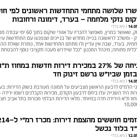
שרו שלושה מתחמי התחדשות ראשונים לפי חו
קום נזקי מלחמה - בערד, דימונה ורחובות
גיא נרדי
14.0
|
החוק, שאושר במרץ, מאפשר להכריז על אזורי שיקום בתוך 60
ק - ומשלב לראשונה בנייה מחדש של בניינים שנפגעו עם התחדשות עיר
מית. בערד, שבה אין עדיין ולו מתחם התחדשות אחד, נותרת שאלת ההי
כלית פתוחה; מינהל התכנון: "ככל שיידרש מענה תקציבי נוסף להבטחת
איות הכלכלית, המדינה תפעל למציאת פתרון"
צניחה של 27% במכירת דירות חדשות במחוז ת"
בזמן שביו"ש נרשם זינוק חד
גיא נרדי
14.0
|
ני הלמ"ס לרבעון הראשון מצביעים על תמונה מעורבת בשוק הדירות: בע
ות היד השנייה עלו ביחס לרבעון הקודם, מכירות הקבלנים רשמו ירידה -
חוז ת"א הירידה חדה במיוחד. מלאי הדירות הבלתי מכורות בתל אביב חצ
היזמים חוששים מהצפת דירות: מכרז רמ
"ד בלוד נכשל
גיא נרדי
12.0
|