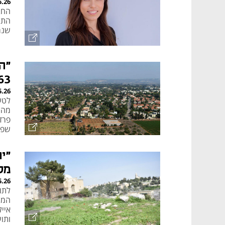
5.26
שנמכ
"ה
263 דירות בפרד
5.26
לטע
מהו
פרד
שפוט
קיצו
"י
מל
5.26
המח
איי
ותוש