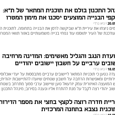
יה, שמשפרת את המרחב הציבורי לצד מבנים לשימור"
הל התכנון בולם את תוכנית המתאר של ת"א:
קפי הבנייה המוצעים יסכנו את מימון המטרו
גיא נרדי
20.0
|
מים ניצחו את עיריית ת"א שביקשה לרסן את הבנייה בתחומה. לתוכנית 
ודכנת של העיר יתווספו עוד נפחי בנייה משמעותיים באזור תוואי המטרו
ועדת הנגב והגליל מאשימים: המדינה מרחיבה
שובים ערביים על חשבון יישובים יהודיים
גיא נרדי
18.0
|
דה נטען כי תוכניות המתאר ליישובים ערביים מתבססות על יעדי אוכלוסי
רותיים ומאפשרות הרחבה על חשבון שטחים שיועדו להתיישבות יהודית; 
 המועצה האיזורית עמק יזרעאל טען שיישוב ערבי סמוך מתרחב בשטח
וב יהודי רצה לקבל על מנת להתרח אליו ונענה בסירוב; מינהל התכנון:
בודה מתבססת על נתונים רשמיים של המדינה"
ריית חדרה רוצה לקצץ בחצי את מספר הדירות
וכנית נצבא בתחנה המרכזית
גיא נרדי
|