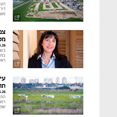
דיר
מוצ
צמ
מט
5.26
בשו
במגו
ראש
עי
תוכנ
5.26
רמת
שפו