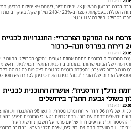
גיא נרדי
20.0
|
החברה מכרה ברבעון הראשון 73 יחידות דיור, לעומת 89 יחידו
התמורה הכוללת בעסקאות קפצה ב-23% ל-240 מיליון שקל, בעיקר 
רו בפרויקט היוקרה DUO TLV
ורסת את המרקם הפרברי": התנגדויות לבניית
ס חנה-כרכור
גיא נרדי
20.0
|
נת המתנגדים לתוכנית מתחם אחוזת נעורים, "היקף הפרויקט מהווה שינו
תי ויסודי של הבינוי שהותר במתחם בתוכנית המתאר הכוללנית". ראש מ
ס חנה-כרכור לשעבר: "הפקדת תוכנית למגורים בצפיפות כה גבוהה בלב
נציאל הזיהום שלו הוגדר 'גבוה' בטרם הוכח כי ניתן לטהרו היא חוסר ס
ני"
וזמת נדל"ן דורסנית": אושרה התוכנית לבניית
ון בשולי גבעת התנ"ך בירושלים
גיא נרדי
20.0
|
לתוכנית, שכוללת 96 חדרי אירוח ומרכז מסחרי, הוגשו 98 ההתנגדויות
וזית ירושלים דחתה את רובן. בהתנגדויות נטען כי התוכנית תפגע במצוד
ל ההיסטורית: "מעדיפים רווח של יזם פרטי על חשבון מורשת העיר
ביה". יו"ר הוועדה המחוזית ירושלים, שירה תלמי באבאי: "מדובר בתוכני