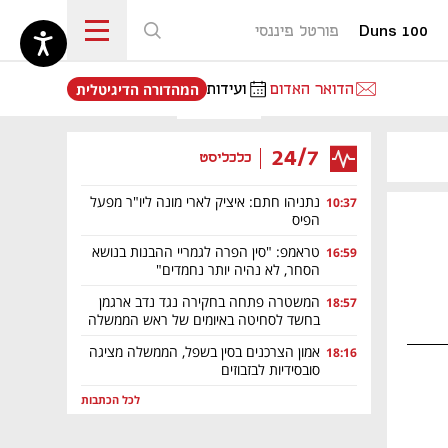
Duns 100
פורטל פיננסי
נפתח בכרטיסייה חדשה
הדואר האדום
ועידות
המהדורה הדיגיטלית
24/7
כלכליסט
נתניהו חתם: איציק לארי מונה ליו"ר מפעל
10:37
הפיס
טראמפ: "סין הפרה לגמריי ההבנות בנושא
16:59
הסחר, לא נהיה יותר נחמדים"
המשטרה פתחה בחקירה נגד נדב ארגמן
18:57
בחשד לסחיטה באיומים של ראש הממשלה
אמון הצרכנים בסין בשפל, הממשלה מציגה
18:16
סובסידיות לבזבוזים
לכל הכתבות