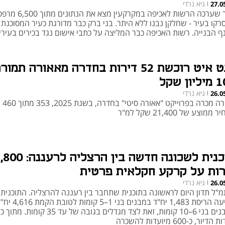
גיא נרדי
27.0
|
סקר שערכה הרשות לאכיפה במקרקעין מצא את הנת
רקו בעיר - שחלקן נבנו ללא היתר. בני ברק כבר מדורגת כעיר המסוכנת 
ף הבנייה. רשות האכיפה כבר המליצה על כתבי אישום נגד בכירים בעירי
רנט איט רוכשת 52 דירות בחדרה מאאורה תמור
ון שקל
גיא נרדי
26.0
|
אאורה מכרה
ממוצע של 21,400 שקל למ"ר
תוכנית לשכונה חדשה בין הרצליה לרענ
רות על קרקע חקלאית פרטית
גיא נרדי
26.0
|
מ"ל תדון היום לראשונה בתוכנית שתחבר בין רעננה להרצליה. התוכנית
מציעה הריסת 1,483 יח"ד במבנים בני 1–5 קומות לטובת ה
במבנים בני 6–10 קומות, זאת לצד מגדלים בגובה של עד 35 קומות.
דיור, כ-600 מיועדות להשכרה