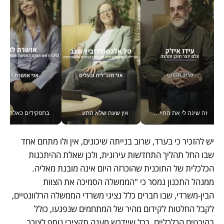
זה שינה לי את החיים: איך עידו איז'ק הופך את הסמארטפון לכלי צילום מקצועי_v
אין שעה שלא התעסקתי במשבר - טל אלכסנדרוביץ’ שגב מנהלת משברים תקשורתיים מכל מקום עם ה- Galaxy Z Fold8 Ultra שלה_v
בתפקידים כאלה אי אפשר לח
יש להזכיר כי בערד, שרוב בנייתה שיכונים, אין ולו מתחם אחד 
שבו החל תהליך התחדשות עירונית, ולכן שאלת ההיתכנות 
הכלכלית של התוכנית שהוכרזה היום אינה מובנת מאליה. 
ממנהל התכנון נמסר כי "הממשלה הסמיכה את הצוות 
הבין-משרדי, שבו חברים כלל נציגי משרדי הממשלה הרלוונטיים, 
לקבל החלטות לקידום מהיר של המתחמים שנפגעו, כולל 
בהיבטים הכלכליים. ככל שיידרש מענה תקציבי נוסף לצורך 