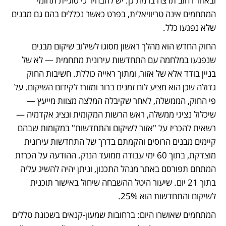
ובאזור רחוב תרצה ברמת גן. יש להבהיר כי סוגיית תחומי 
המתחמים אינה טריוויאלית, בפרט כאשר נכללים בהם גם מבנים 
שלא נפגעו כלל.
החוק החדש הוא מהלך ראשון מסוגו לשילוב שיקום מבנים 
שנפגעו במלחמה עם התחדשות עירונית מתחמית — לא של 
בניין בודד אלא של אזור, ומתוך ראייה כוללת. חשיבות החוק 
גדולה שכן הוא מציע לוח זמנים ברור ומזורז לקידום השיקום. על 
פי החוק, הממשלה, לאחר שקיבלה המלצה מצוות מייעץ — 
שיכלול נציגי ממשלה, ראש הרשות המקומית ונציג אקדמיה — 
רשאית להכריז על "אזור לשיקום והתחדשות" במקומות שבהם 
קיימים מבנים הרוסים והקמתם בדרך של התחדשות עירונית 
מוצדקת, בתוך 60 ימי עבודה ממועד הנזק. ההודעה על הכרזת 
המתחם תפורסם באתר מנהל התכנון, וניתן יהיה להשיג עליה 
בתוך 21 יום. שיעור היטל ההשבחה שיחול באישור תוכנית 
לשיקום והתחדשות הוא 25%.
המתחמים שאושרו היום: ברחובות שמעון-קנאים בשכונת טללים 