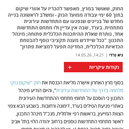
החוק, שאושר במרץ, מאפשר להכריז על אזורי שיקום
בתוך 60 ימי עבודה ממועד הנזק - ומשלב לראשונה בנייה
מחדש של בניינים שנפגעו עם התחדשות עירונית
מתחמית. בערד, שבה אין עדיין ולו מתחם התחדשות
אחד, נותרת שאלת ההיתכנות הכלכלית פתוחה; מינהל
התכנון: "ככל שיידרש מענה תקציבי נוסף להבטחת
הכדאיות הכלכלית, המדינה תפעל למציאת פתרון"
גיא נרדי
|
14:21, 14.05.26
+
נקודות עיקריות
בסוף מרץ האחרון אישרה מליאת הכנסת את 
חוק "שיקום נזקי 
נפתח בכרטיסייה חדשה
מלחמה בדרך של התחדשות עירונית
", והיום הודיע מינהל 
התכנון כי הוסכם על תחומי מתחמי ההתחדשות העירונית 
באתרי פגיעת הטילים בערד, דימונה ורחובות. בשבוע הבא צפוי 
הצוות המייעץ, בראשות רפי אלמליח, מנכ"ל מינהל התכנון, 
לאשר מתחמי התחדשות נוספים ברחוב יהודה הלוי בתל אביב 