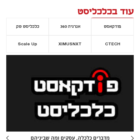
עוד בכלכליסט
פודקאסט
אנרגיה 360
כלכליסט טק
Scale Up
XIMUSNXT
CTECH
יסייה חדשה
נפתח בכרטיסייה חדשה
מדברים כלכלה, עסקים ומה שביניהם