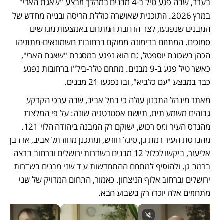
בערד, שבה פגע טיל ב-4 מבנים במהלך מבצע "שאגת הארי" 
במרץ 2026. התוכנית שאושרה כוללת הריסה ובנייה מחדש של 
המבנים שנפגעו, לצד הרחבת המתחם באמצעות מגרשים 
סמוכים. המתחם בדימונה ממוקם ברחובות חשמונאים-מתתיהו 
הכהן בשכונת יוספטל, גם הוא נפגע במסגרת "שאגת הארי", 
כאשר טיל פגע ב-9 מבנים. מתחם טלר-ביל"ו ברחובות נפגע 
כבר במבצע "עם כלביא", ובו נפגעו 21 מבנים.
מאתר מינהל התכנון עולה כי בתל אביב, שבה ערכי הקרקע 
גבוהים משמעותית, תיושם אסטרטגיה שונה: על פי המלצות 
מהנדס העיר ומס רכוש, ישוקם רק המבנה ביהודה הלוי 121. 
מהנדסת העיר רמת גן, סיגל חורש, ומתכנן מחוז תל אביב, ארז בן 
אליעזר, ביקשו לכלול 12 מבנים בשדרות ירושלים וברחוב תרצה 
ברמת גן, ולהוסיף למתחם ההתחדשות עוד שני מבנים בשדרות 
ירושלים וברחוב אלוף הניצחון. כאמור, התחום המדויק של שני 
מתחמים אלה יוכרז רק בשבוע הבא.