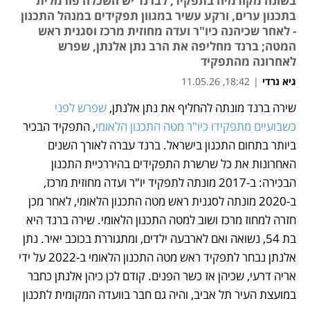
בשונה מקודמיה בתפקיד, לברנד יש השכלה פורמלית
בתכנון ערים, ורקע עשיר במגוון תפקידים במנהל התכנון
- לאחר שכיהנה כיו"ר ועדה מחוזית מרכז וסגנית ראש
המטה; ברנד מחליפה את הרב נתן אלנתן, שפרש
לאחרונה מהתפקיד
גיא נרדי
|
18:42, 11.05.26
שירה ברנד מונתה להחליף את נתן אלנתן, 
שפרש לפני 
נפתח בכרטיסייה חדשה
כשבועיים מתפקידו כיו"ר מטה התכנון הלאומי
, התפקיד הבכיר 
ביותר בתחום התכנון בישראל. ברנד עברה לאורך השנים 
האחרונות את כל שרשרת התפקידים בהיררכיית התכנון 
הבכירה: ב-2017 מונתה לתפקיד יו"ר ועדה מחוזית מרכז, 
ב-2020 מונתה לסגנית ראש מטה התכנון הלאומי, לאחר מכן 
חזרה למחוז מרכז ושוב למטה התכנון הלאומי. שירה ברנד היא 
בת 54, נשואה ואם לארבעה ילדים, ומתגוררת בכוכב יאיר. נתן 
אלנתן נבחר לתפקיד ראש מטה התכנון הלאומי ב-2022 על ידי 
אריה דרעי, שכיהן אז כשר הפנים. קודם לכן כיהן אלנתן כחבר 
במועצת העיר תל אביב, והיה גם חבר בוועדה המקומית לתכנון 