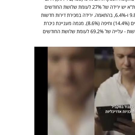
(1,874) ות"א (1,452). יש לציין כי במחוז ת"א יש ירידה של 27% לעומת שלושת החודשים 
הקודמים. בשני האחרים יש עלייה של 9.8% ו-6.4%, בהתאמה. ירידה במכירת דירות חדשות 
ניכרת גם במחוזות הצפון (30.9%), ירושלים (14.4%) וחיפה (8.6%). מגמה מעניינת ניכרת 
ביהודה ושומרון, שם נמכרו 198 דירות חדשות - עלייה של 69.2% לעומת שלושת החודשים 