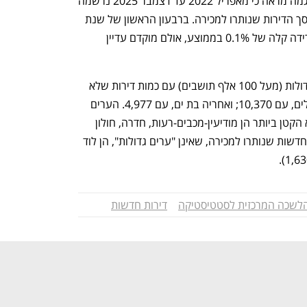
ע"פ הניתוח של הלמ"ס, בחינת נתוני המגמה מראה כי מאפריל 2022 עד דצמבר 2025 נרשמה 
עלייה בקצב של 1.4% בממוצע לחודש בסך הדירות שנותרו למכירה. ברבעון הראשון של שנת 
2026 נצפית התייצבות של המגמה עם ירידה קלה של 0.1% בממוצע, אולם מוקדם עדיין 
ת"א ממשיכה להוביל ברשימת הערים הגדולות (מעל 100 אלף תושבים) עם כמות דירות שלא 
נמכרו, העומדת על 10,544. אחריה ירושלים, עם 10,370; ואחריה בת ים, עם 4,977. הערים 
הגדולות שבהן מלאי הדירות החדשות הוא הקטן ביותר הן מודיעין-מכבים-רעות, חדרה, חולון 
וב"ש. הערים המובילות במספר הדירות החדשות שנותרו למכירה, שאינן "ערים גדולות", הן לוד 
לשכה המרכזית לסטטיסטיקה
דירות חדשות