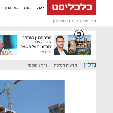
24/7
באזז
שוק ההון
דף הבית
נדל''ן
חדשות נדל''ן
מחיר הבניין בארה"ב
צנח ב-90%,
כלכליסט
דיגיטל
והחלומות על תשואה
גבוהה התנפצו
אלמוג עזר
נדל"ן
חדשות הנדל"ן
נדל"ן עולמי