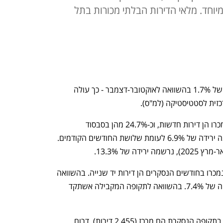
מיוחד. מלאי הדירות הבלתי מכורות בתל
בינואר-מרץ נמכרו 22,350 דירות - עלייה של 1.7% בהשוואה לאוקטובר-דצמבר - כך עולה 
זית לסטטיסטיקה (למ"ס). 
36.3% (כ-8,110 דירות) מסך הדירות שנמכרו הן דירות חדשות, וכ-24.7% מהן בסבסוד 
ממשלתי. בדירות החדשות שנמכרו נרשמה ירידה של 6.9% לעומת שלושת החודשים הקודמים. 
 של 13.3%. 
63.7% (כ-14,240 דירות) מסך הדירות שנמכרו בחודשים הנסקרים הן דירות יד שנייה. בהשוואה 
לשלושת החודשים הקודמים נרשמה עלייה של 7.4%. בהשוואה לתקופה המקבילה אשתקד 
המחוזות המובילים במכירת דירות חדשות בתקופה הנסקרת הם מרכז (2,455 דירות), דרום 