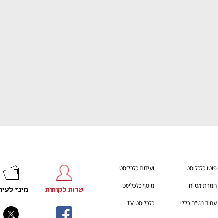
ענף במתח גבוה
מדברים כלכלה, עסקים ומה שב
פוטו כלכליסט
ועידות כלכליסט
המרת מט"ח
מוסף כלכליסט
שרות לקוחות
מינוי לעית
עמוד מט"ח כללי
כלכליסט TV