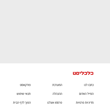
CTech – the
הבית של ההייטק הישראלי
כתבו לנו
המערכת
פודקאסט
המייל האדום
ההנהלה
תנאי שימוש
מדיניות פרטיות
פרסמו אצלנו
הפוך לדף הבית