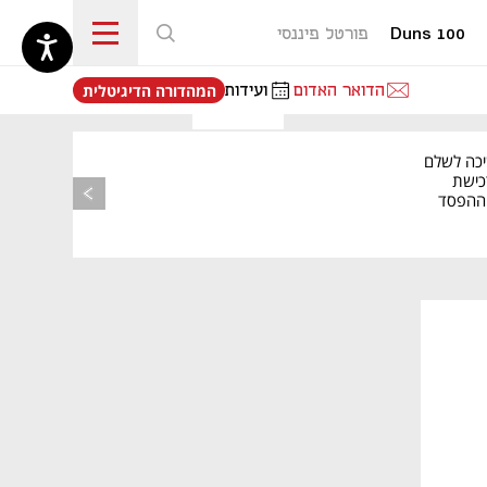
Duns 100
פורטל פיננסי
נפתח בכרטיסייה חדשה
הדואר האדום
ועידות
המהדורה הדיגיטלית
יכה לשלם
כישת
BASE: ההפסד
הרבעוני זינק ל-76