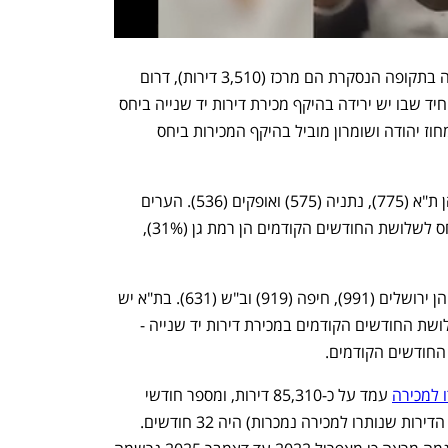
המחוזות המובילים במכירת דירות יד שנייה בתקופה הנסקרת הם מרכז (3,510 דירות), דרום 
(2,766) וחיפה (2,357). מחוז ת"א הוא היחיד שבו יש ירידה בהיקף מכירת דירות יד שנייה ביחס 
לשלושת החודשים הקודמים, עם 5.4%. מחוז יהודה ושומרון מוביל בהיקף המכירות ביחס 
הערים המובילות במכירת דירות חדשות הן ת"א (775), נתניה (575) ואופקים (536). הערים 
שבהן יש ירידה במכירת דירות חדשות ביחס לשלושת החודשים הקודמים הן רמת גן (31%), 
הערים המובילות במכירת דירות יד שנייה הן ירושלים (991), חיפה (919) וב"ש (631). בת"א יש 
את הירידה הכי משמעותית בהשוואה לשלושת החודשים הקודמים במכירת דירות יד שנייה - 
 למכירה
 עמד על כ-85,310 דירות, ומספר חודשי 
ההיצע (מספר החודשים שיעברו עד שכל הדירות שנותרו למכירה נמכרות) היה 32 חודשים. 