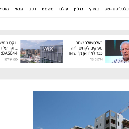
כלכליסט-טק
בארץ
נדל"ן
עולם
משפט
רכב
פנאי
מוסף
באלטשולר שחם
וויקס ממש
מפיקים לקחים: "זה
ביוקר על ר
כבר לא 'וואן מן' שואו
44
של גילעד"
אלמוג עזר
סופי שולמן
מיליון דולר