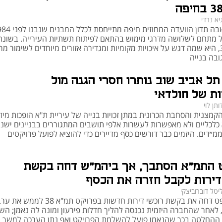
"א 38
יא נרדי
התוכנית שבה תדון הוועדה המחוזית חיפה מתייח
 מתחם לשלושה מדרגי מימוש בהתאם לפיתוח תשתיות העירייה. בשונה
למרות יתרונותיה, תמ"א 38 זכתה גם לביקורת. אחת הטענות המרכזיות הייתה אי-השוויון 
מתמ"א 38, היא שמה דגש על איכויות מקומיות ומגדירה אזורים מיוחדים לשימור מ
הגיאוגרפי – פרויקטים התרחשו בעיקר באזורים מבוקשים כלכלית, בעוד שבפריפריה 
ובה בנייה
יישומה היה כמעט בלתי אפשרי. כמו כן, הרשויות המקומיות הביעו דאגה מהעומס שנוצר 
על תשתיות, גנים, תחבורה וחניה, ללא תקצוב הולם. גם מורכבות ההליכים, התנגדויות 
תל אביב שוב נותרו חסרי הגנה מול
 בעלי דירות ליזמים הקשו על יישום חלק מהפרויקטים.
ות של חולדאי
"ניות
ותן לוי
קמצנית והסחבת הכרונית במתן זכויות בנייה של עיריית ת"א הופכות מיז
כלכליים ולא מאפשרות לעשרות אלפי תושבים המתגוררים בבניינים ישני
תמ"א 38 תרמה משמעותית להשבחת ערך הנכסים במרכזי ערים, במיוחד באזורי ביקוש 
מ״דים. היזמים כבר דורשים כסף מדיירים כדי להוציא לפועל פרויקטים
כמו תל אביב, רמת גן והרצליה. עם זאת, נוצרו פערים בין ערך הנכסים לבין יכולת המימוש 
בפריפריה. בנוסף, עלו מחירים גם בשוק הדיור, ולעיתים נוצרו לחצים על משקי בית 
שאינם נהנים מהפרויקט, אך מושפעים מעליית מחירי שכירות או מגבלות בנייה באזורים 
 התמ"א הסתבך, אך ביהמ"ש דחה בקשת
דירות לקבל חזרה את הכסף
יטל דוברוביצקי
יבתית
בית המשפט דחה את בקשת רוכשי דירות חדשות בפרויקט תמ"א 38 ל
 לאחר שהחברה היזמית נכנסה להליך חדלות פירעון ומונה לה נאמן; הש
ההחלטה בכך שהנאמן פועל להשלמת הפרויקט ואף נתן הערכה למשך