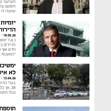
הערעור שה
לחתום על 
תוקפה של תמ"א 38 פקע באופן רשמי ב-1 באוקטובר 2023, לאחר החלטת 
שיועדו לו
הארצית לתכנון ובנייה
שעבר, שלפ
עשויה להו
יזמיות
להחליפה בתוכניות התחדשות עירונ
הדירות
החלופות לתמ"א 38
ד
18.05.26
|
הדיירים ב
חדש ואף ה
"הטענות ח
ימשיכו
סוציו-אקונומיים ותשתיות קיימות.
לא איש
ד
13.04.26
|
בעלי הדיר
38, אך 
גבול המגר
כל עיר.