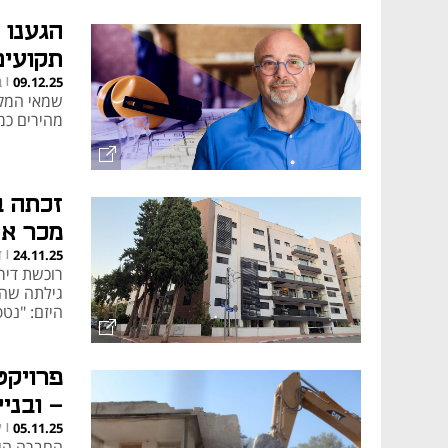
את התמונה
תוצאות משפ
הגענו 
תקועים
ב
09.12.25
|
שמאי המקר
מהירים כמ
זכתה ב
מכר את
ד
24.11.25
|
גילתה שהי
היזם: "נט
- ובני
ל
05.11.25
|