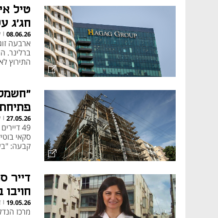
טיל אי
התוכנית כוללת שני מסלולים עיקרי
חג'ג ע
תמ"א 38/1
ל
08.06.26
|
ממ"דים, מרפסות, מעליות וש
ברלינר. ה
תמ"א 38/2
התירוץ לא 
לבצע בנייה מחדש.
"חשמל 
זכויות הדיירים
פתיחת 
ל
27.05.26
|
קבעה: "בעל
דייר ס
בנייה.
חויבו בפיצ
ד
19.05.26
|
שינוי מדיניות ותוקף 
מרכז הנדל