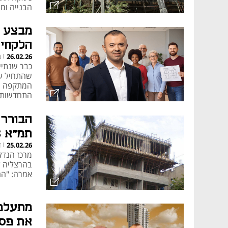
הבנייה ומו
מבצע "
הלקחים
קיימות.
ב
26.02.26
|
כבר שנתיי
פרויקטים בולטים בי
שהתחיל עם
המתקפה על
התחדשות עי
התחדשות עי
הבורר 
רחובות בשכונת כפר גבירול.
תמ"א 38: "טובת הדיירים קובעת"
ד
25.02.26
|
בהרצליה ל
אמרה: "הח
מתעלמת
את פסק