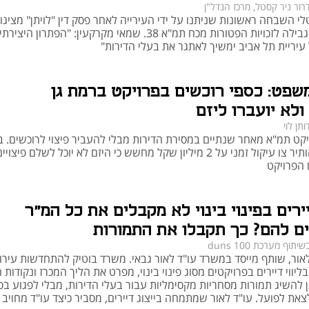
רור ניר קסטל, מרכז הנדל"ן
י השבחה ראשונות שניתנו על ידי העירייה לאחר פסק דין "לויתן" מציגו
פרשנות מגבילה לזכויות הפטורות מכח תמ"א 38. שמאי מקרקעין: "הפתרון היצירתי
יריית תל אביב ימשיך לאתגר את בעלי הדירות"
שפט: כספי רוכשים בפרויקט ברמת גן
ולא יועברו ליזם
ותן לוי
יקט תמ"א מאחר שנתיים במסירת הדירות מבלי להעביר פיצוי לרוכשים. ב
המשפט הותיר צו עיקול זמני על 2 מיליון שקל מחשש כי היזם לא יוכל לשלם פיצויי
 הפרויקט
ירים בפינוי בינוי לא מקבלים את כל המ"ר
ם להם? כך תקבלו את התמורות
שיתוף מערכת duns 100
יות בפינוי בינוי
 לאור, שותף מייסד במשרד עו"ד לאור גבאי. משרד בוטיק להתחדשות עירו
ווי דיירים בפרויקטים מסוג פינוי בינוי, מפרט את הליך המכרז ונקודות הא
 להשיג תמורות מסחריות מקסימליות עבור בעלי הדירות, מבלי לפגוע בסיכ
את לפועל. עו"ד לאור שמתמחה בייצוג דיירים, מסביר כיצד עו"ד מחויב 