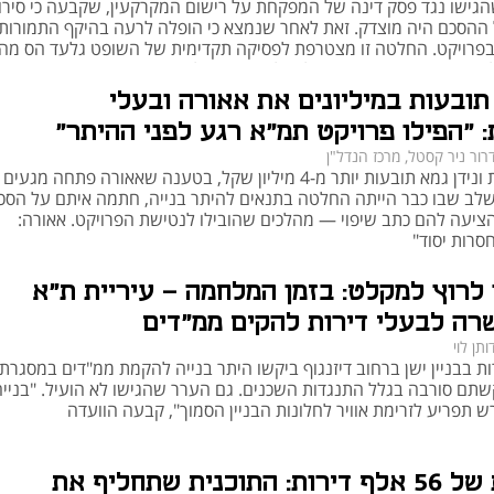
גישו נגד פסק דינה של המפקחת על רישום המקרקעין, שקבעה כי סירו
ההסכם היה מוצדק. זאת לאחר שנמצא כי הופלה לרעה בהיקף התמורות
המועצה 
 בפרויקט. החלטה זו מצטרפת לפסיקה תקדימית של השופט גלעד הס מה
. עם זאת, ברשויות מקומיות מסוימות הוחלט להאריך את תוקפה עד 
יה הענקת תמורות זהות לבעלי דירות גדולות בפרויקטי התחדשות עירונ
פברואר 2024, תוך מתן אפשרות לקדם תוכניות במסגרת התוכנית הישנה. ישנה כוונה 
ות אפליה לרעה כלפיהם
 תובעות במיליונים את אאורה ובעלי
ית מותאמות לרשויות.
: "הפילו פרויקט תמ"א רגע לפני ההיתר"
רור ניר קסטל, מרכז הנדל"ן
כ.א.ל יזמות ונידן גמא תובעות יותר מ-4 מיליון שקל, בטענה שאאורה פתחה מגע
שלב שבו כבר הייתה החלטה בתנאים להיתר בנייה, חתמה איתם על הסכ
לאחר סיום תוקפה של תמ"א 38, מקודמות מספר תוכניות חלופיות ברמה הארצית 
ציעה להם כתב שיפוי — מהלכים שהובילו לנטישת הפרויקט. אאורה:
והמקומית. אחת הבולטות שבהן היא תוכנית התחדשות עירונית במסלול רשויות, 
סרות יסוד"
שמעניקה סמכויות נרחבות לרשות המקומית לקדם תכניות ייעודיות לשכונות או מתחמים. 
בנוסף, תוכנית הרשות להתחדשות עירונית מקדמת פרויקטים בהתבסס על קריטריונים 
 לרוץ למקלט: בזמן המלחמה - עיריית ת"א
רה לבעלי דירות להקים ממ"דים
ברמה המקומית, ערים רבות מקדמות תוכניות מחליפות מותאמות. כך למשל, עיריית רמת 
ותן לוי
גן מקדמת תוכנית הכוללת מדיניות עיבוי בינוי הרלוונטית לשכונות הוותיקות; בעיר חיפה 
ות בבניין ישן ברחוב דיזנגוף ביקשו היתר בנייה להקמת ממ"דים במסגרת
מקודמת תוכנית בשיתוף הרשות הממשלתית להתחדשות עירונית; בבאר שבע הוכנה 
בקשתם סורבה בגלל התנגדות השכנים. גם הערר שהגישו לא הועיל. "בניי
תוכנית להתחדשות עירונית שמאפשרת פוטנציאל של כ-22,000 יחידות דיור חדשות; 
ש תפריע לזרימת אוויר לחלונות הבניין הסמוך", קבעה הוועדה
וברמלה הוגשה תוכנית מחליפה לוועדה המחוזית. תוכניות אלו מבקשות לייעל את 
ההליכים, לקצר לוחות זמנים, ולהתאים את ההתחדשות העירונית לצרכים הייחודיים של 
תוספת של 56 אלף דירות: התוכנית שתחליף את