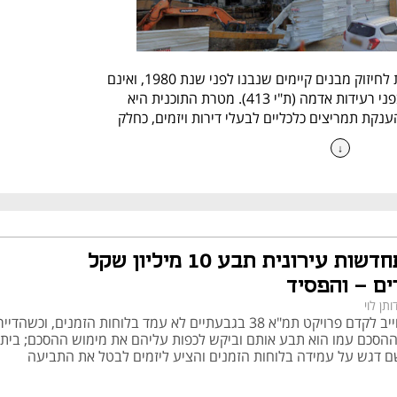
תמ"א 38 היא תוכנית מתאר ארצית לחיזוק מבנים קיימים שנבנו לפני שנת 1980, ואינם 
עומדים בתקן הישראלי לעמידות בפני רעידות אדמה (ת"י 413). מטרת התוכנית היא 
לעודד חיזוק מבנים ישנים על ידי הענקת תמריצים כלכליים לבעלי דירות ויזמים, כחלק 
אפשריים בישראל.
↓
תמ"א 38 אושרה על ידי הממשלה בשנת 2005, על רקע החשש מקריסת מבנים ישנים 
במקרה של רעידת אדמה. התוכנית נולדה בעקבות המלצות ועדות מקצועיות, שבחנו את 
יזם התחדשות עירונית תבע 10 מיליון שקל
רמת הסיכון של מבנים שנבנו לפני 1980 ונמצאו בלתי עמידים בפני תרחישי רעידות 
אדמה. ייחודה של התוכנית היה בכך ששילבה מענה בטיחותי חיוני עם מנגנון של 
ים – והפסיד
תמריצים כלכליים, אשר איפשרו לבצע פרויקטים של חיזוק מבנים במקביל לשיפור איכות 
ותן לוי
החיים לדיירים, תוך עידוד יזמים לקחת חלק פעיל בתהליך. בכך הפכה תמ"א 38 לכלי 
יזם שהתחייב לקדם פרויקט תמ"א 38 בגבעתיים לא עמד בלוחות הזמנים, וכשהדי
, בעיקר באזורי הביקוש במרכז הארץ.
ההסכם עמו הוא תבע אותם וביקש לכפות עליהם את מימוש ההסכם; בית
דגש על עמידה בלוחות הזמנים והציע ליזמים לבטל את התביעה
3