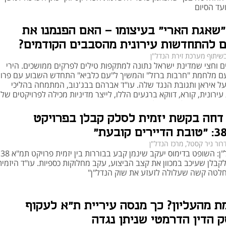
פרויקטים של תמ"א 38 שינו את המראה של שכונות רבות – לעיתים לטובה, אך לעיתים 
עד הסיום
תוך פגיעה בצביון הישן. צפיפות אוכלוסין גברה, ולעיתים לא בוצע תכנון כולל לשטחים 
ירוקים, תחבורה וצרכים קהילתיים. כמו כן, הועלתה ביקורת על כך שהתוכנית עודדה בנייה 
שאגת הארי" בעיצומו – האם הפנמנו את
פר פרויקט במקום תכנון מתחמי כולל, דבר שהוביל לעומס נקודתי ואי התאמה לתשתיות 
 להתחדשות עירונית מהסבבים הקודמים?
שיתוף מערכת זירת הנדל"ן
ם וחצי שמדינת ישראל נתונה למתקפות טילים לפרקים ממושכים. הירי
שראל
 מלחמת "חרבות ברזל" והמשיך ל"עם כלביא" התחדש השבוע עם פרוץ
 איראן ותגובת הנגד שלה. עו"ד אברהם בבג'נוב, המתמחה בהליכי
במהלך שנות פעילותה של תמ"א 38, נבנו והתחזקו אלפי מבנים. בין הפרויקטים 
רונית, קורא, דווקא ברגעים הללו, לייצר מדיניות מכילה לפרויקטים של
רונית, גם ליזם וגם לדיירים
הבולטים ניתן לציין את שדרוג מבני השיכון הוותיקים בשכונת רמת הטייסים בתל אביב, 
פרויקט ברחוב ז'בוטינסקי בגבעתיים שכלל גם פיתוח סביבתי, ואת ההתחדשות בעיר 
דחה בקשת יזמית לסלק קבלן בפרויקט
רור ניר קסטל, מרכז הנדל"ן
מרכז הנדל"ן: השופט בדימוס יעקב שינמן קבע בבוררות בין יזמית פרויקט תמ"א 38
קבלן שעיכב במכוון את קצב הביצוע, עקב מחלוקות כספיות. עו"ד היזמית
לטה קשה שעלולה לזעזע את שוק הנדל"ן"
 מהעליון? כך מנסה עיריית ת"א לעקוף
 הדין הדרמטי שניתן נגדה