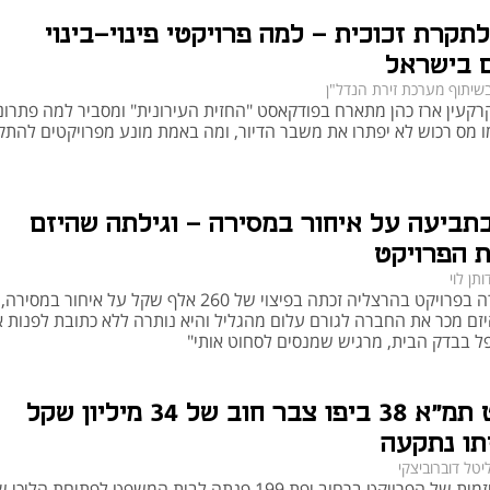
 ההיקפית של הדיירים ולהיות 'חומת ההגנה ההיקפית' שלהם בכדי להש
טיות ומסחריות מעולות בפרויקטים מסוג פינוי בינוי או תמ"א 38
לתקרת זכוכית - למה פרויקטי פינוי-בינוי
 בישראל
שיתוף מערכת זירת הנדל"ן
קעין ארז כהן מתארח בפודקאסט "החזית העירונית" ומסביר למה פתרונ
ו מס רכוש לא יפתרו את משבר הדיור, ומה באמת מונע מפרויקטים להת
תביעה על איחור במסירה - וגילתה שהיזם
 הפרויקט
ותן לוי
רוכשת דירה בפרויקט בהרצליה זכתה בפיצוי של 260 אלף שקל על איחור במס
זם מכר את החברה לגורם עלום מהגליל והיא נותרה ללא כתובת לפנות א
פל בבדק הבית, מרגיש שמנסים לסחוט אותי"
פרויקט תמ"א 38 ביפו צבר חוב של 34 מיליון שקל
יתו נתקעה
יטל דוברוביצקי
החברה היזמית של הפרויקט ברחוב יפת 199 פנתה לבית המשפט לפתיחת הלי