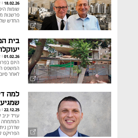
ד
18.02.26
|
שומות היטל
החדש של ע
בית המ
יעוקלו 
ד
01.02.26
|
היזם בפרו
לאחר סיום
למה די
שמגיעי
ב
22.12.25
המקסימל
|
עו״ד יניב
המתמחה בלי
שדרכן ניתן
הפרויקט לצ