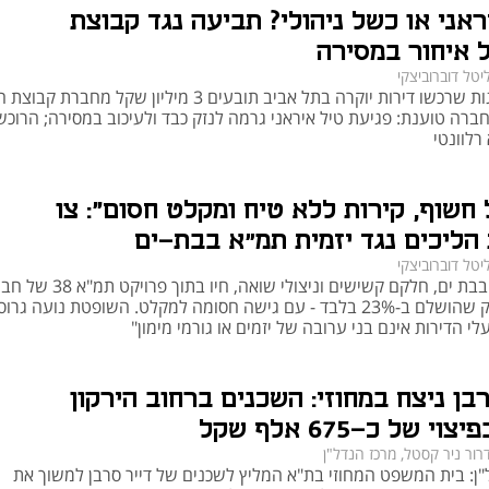
ראני או כשל ניהולי? תביעה נגד קבוצת
ים:
ל איחור במסירה
: חיזוק ועיבוי של המבנה הקיים תוך תוספת קומות או יחידות דיור. 
יטל דוברוביצקי
במסגרת זו נשמר שלד המבנה, ובמקביל מתבצע שדרוג משמעותי הכולל הוספת 
ארבעה זוגות שרכשו דירות יוקרה בתל אביב תובעים 3 מיליון שקל מחברת קב
יפוץ חזיתות.
חברה טוענת: פגיעת טיל איראני גרמה לנזק כבד ולעיכוב במסירה; הרוכש
: הריסת המבנה הישן ובנייה מחדש של בניין מודרני תחתיו. מסלול זה 
רלוונטי
מתאים במיוחד למבנים במצב תחזוקתי ירוד או באזורים בהם משתלם כלכלית 
חשוף, קירות ללא טיח ומקלט חסום": צו
הליכים נגד יזמית תמ״א בבת-ים
יטל דוברוביצקי
אחד המרכיבים המרכזיים בתמ"א 38 הוא שמירה על זכויות הדיירים. במסגרת כל פרויקט, 
49 דיירים בבת ים, חלקם קשישים וניצולי שואה, חיו בתוך פרו
הדיירים זכאים לקבל תמורות משמעותיות כגון הרחבת דירות, תוספת ממ"דים, מרפסות, 
סקאי בוטיק שהושלם ב-23% בלבד - עם גישה חסומה למקלט. השופטת נועה גרו
חניה, שדרוג תשתיות, שיפוץ חזיתות והתקנת מעליות. מעבר לכך, זכויותיהם המשפטיות 
י הדירות אינם בני ערובה של יזמים או גורמי מימון"
מעוגנות בחוק ובתקנות, והם רשאים להתנגד לפרויקט במידה ואינם מרוצים מהתנאים 
המוצעים. לצורך קידום הפרויקט, נדרש כי היזם יחתים רוב של לפחות 66% מבעלי 
רבן ניצח במחוזי: השכנים ברחוב הירקון
הדירות (ובמקרים מסוימים 80%) – תנאי מקדים הכרחי לצורך הגשת הבקשה להיתר 
וי של כ-675 אלף שקל
רור ניר קסטל, מרכז הנדל"ן
התוכנית
"ן: בית המשפט המחוזי בת"א המליץ לשכנים של דייר סרבן למשוך את