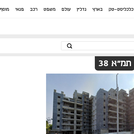
כלכליסט-טק
בארץ
נדל"ן
עולם
משפט
רכב
פנאי
מוסף
תמ"א 38