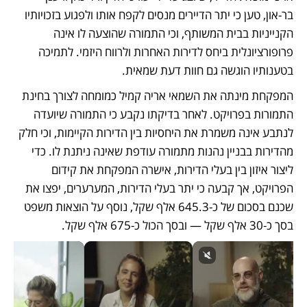
בר-און, טען כי יתר הדיירים מנסים לקפח אותו ולפגוע בזכויותיו 
הקנייניות בבית המשותף, וכי התמורה שהוצעה לו אינה 
פרופורציונלית ביחס לדירות האחרות ולרווח היזמי. לתמיכה 
בטענותיו הוגשה גם חוות דעת שמאית.
המפקחת מינתה את השמאי אריה קמיל כמומחה לצורך בחינת 
התמורות בפרויקט. לאחר בדיקתו נקבע כי התמורה שיועדה 
לנתבע אינה משמרת את היחסיות בין הדירות הקיימות, וכי חלק 
מהדירות בבניין נהנות מתמורה עודפת שאינה ניתנת לו. כדי 
ליצור איזון בין בעלי הדירות, אישרה המפקחת את קידום 
הפרויקט, אך קבעה כי יתר בעלי הדירות, המערערים, יפצו את 
שכנם בסכום של כ-645.3 אלף שקל, נוסף על הוצאות משפט 
בסך כ-30 אלף שקל — ובסך הכול כ-675 אלף שקל.