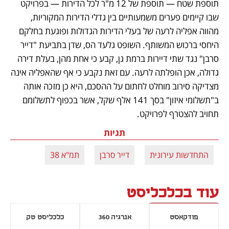
תוספת שטח — תוספת של 12 מ"ר לכל הדירות — בפרויקט 
שבו קיימים פערים משמעותיים בין גדלי הדירות המקוריות, 
מהווה אפליה לרעה של בעלי הדירות הגדולות ופוגעת בחלקם 
היחסי ברכוש המשותף. השופט גלעד הס, שדן בתביעת "דייר 
סרבן" נגד שתי דיירות ברמת גן, קבע כי אחת מהן, בעלת דירה 
גדולה, אכן הופלתה לרעה. עם זאת נקבע כי אף שהאפליה אינה 
מצדיקה סירוב מוחלט לחתום על ההסכם, היא כן מזכה אותה 
ב"תשלומי איזון" בסך 141 אלף שקל, אשר בכפוף לתשלומם 
תחויב להצטרף לפרויקט.
תגיות
התחדשות עירונית
דייר סרבן
תמ"א 38
עוד בכלכליסט
פודקאסט
אנרגיה 360
כלכליסט טק