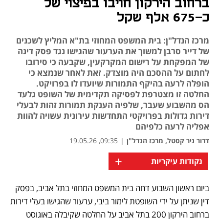
ברחוב הירקון חויבו בפיצוי של
כ-675 אלף שקל
מרכז הנדל"ן: בית המשפט המחוזי בת"א המליץ לשכנים
של דייר סרבן למשוך את הערעור שהגישו נגד פסק דינה
של המפקחת על רישום המקרקעין, שקבעה כי סירובו
לחתום על ההסכם היה מוצדק. זאת לאחר שנמצא כי
הופלה לרעה בהיקף התמורות שיועדו לו בפרויקט.
החלטה זו מצטרפת לפסיקה תקדימית של השופט גלעד
הס מהשבוע שעבר, שלפיה הענקת תמורות זהות לבעלי
דירות גדולות בפרויקטי התחדשות עירונית עשויה להוות
אפליה לרעה כלפיהם
דרור ניר קסטל, מרכז הנדל"ן
|
09:35, 19.05.26
+
נקודות עיקריות
ביום ראשון השבוע דחה בית המשפט המחוזי בתל אביב, בפסק 
דין שניתן על ידי השופטת לימור ביבי, ערעור שהגישו בעלי דירות 
ברחוב הירקון 200 בתל אביב על החלטה שקיבלה באוגוסט 