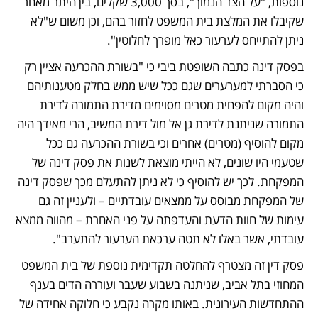
נוספות, "על הצד הנמוך", בסך 3,000 שקלים, בין היתר מאחר 
שקיבלו את המלצת בית המשפט לחזור בהם, וכן משום ש"לא 
ניתן להתייחס לערעור כאל מופרך לחלוטין".
בפסק דינה כתבה השופטת ביבי כי "בשורת ההכרעה אציין רק 
כי הסברתי למערערים שגם ככל שיש ממש בחלק מטענותיהם 
והיה מקום להפחית מטרים מסוימים מדירת התמורה לדירת 
התמורה שניתנת לדירת גן אל מול דירת המשיב, הרי מאידך היה 
מקום להוסיף (מטרים) אחרים וכי בשורת ההכרעה גם ככל 
שטעמי היו שונים, לא הייתי מוצאת לשנות את פסק דינה של 
המפקחת. לכך יש להוסיף כי לא ניתן להתעלם מכך שפסק דינה 
של המפקחת מבוסס על ממצאים עובדתיים – ולעניין זה גם 
עימות של חוות הדעת והעדפתה על פני האחרת – מהווה ממצא 
עובדתי, אשר באלו לא תטה ערכאת הערעור להתערב".
פסק דין זה מצטרף להחלטה תקדימית נוספת של בית המשפט 
המחוזי בתל אביב, שניתנה בשבוע שעבר ועוררה הדים בענף 
ההתחדשות העירונית. באותו מקרה נקבע כי חלוקה אחידה של 