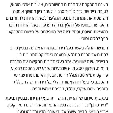
השנה המפקחת על הבתים המשותפים, אושרית ארפי מופאי, 
לטובת דייר שהוגדר כ"דייר סרבן". לאחר דיון ממושך אימצה 
השופטת את עמדות הנתבע והמליצה לבעלי הדירות לחזור בהם 
מהערעור. בסופו של ההליך נדחה הערעור, בעלי הדירות חויבו 
בהוצאות משפט, ופסק דינה של המפקחת על רישום המקרקעין 
הפך לחלוט וסופי.
הפרשה החלה כאשר בעל דירה בקומה הראשונה בבניין סירב 
לחתום על הסכם התמ"א, בטענה כי חלוקת התמורות בין 
הדיירים אינה שוויונית. יתר בעלי הדירות התקשרו עם החברה 
היזמית, הירקון 200 ת"א שבבעלות עזרא לוי, בהסכם לביצוע 
פרויקט תמ"א 38 הכולל הריסת הבניין והקמתו מחדש. לפי 
ההסכם, כל בעל דירה אמור היה לקבל דירה חדשה הכוללת 
תוספת שטח עיקרי, ממ"ד, מרפסת שמש וחניה.
בעקבות סירובו של הדייר, הגישו יתר בעלי הדירות בבניין תביעת 
"דייר סרבן" נגדו, שנדונה בפני המפקחת על רישום המקרקעין, 
ארפי מופאי. הדייר, שיוצג על ידי עורכי הדין ורד כהן ורענן 