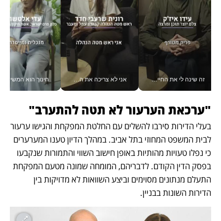
זה שינה לי את החיים: איך עידו איז'ק הופך את הסמארטפון לכלי צילום מקצועי_v
אני לא צריכה את המשרד: רונית שרעבי-חדד מנהלת ארגון של 30000 עובדים מכל מקום_v
חינוך הוא המש
"ערכאת הערעור לא תטה להתערב"
בעלי הדירות סירבו להשלים עם החלטת המפקחת והגישו ערעור 
לבית המשפט המחוזי בתל אביב. במהלך הדיון טענו המערערים 
כי נפלו טעויות מהותיות באופן חישוב השווי והתמורות שנקבעו 
בפסק הדין הקודם. לדבריהם, המומחה שמונה מטעם המפקחת 
התעלם מנתונים מסוימים וביצע השוואות לא מדויקות בין 
הדירות השונות בבניין.