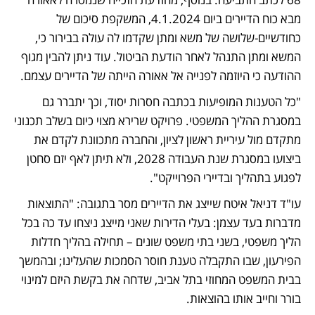
מבא כוח הדיירים ביום 4.1.2024, המשקפת סיכום של 
כחודשיים-שלושה של משא ומתן שקדמו לה עולה בבירור כי, 
המשא ומתן התנהל לאחר הודעת הביטול. עוד ניתן להבין מגוף 
ההודעה כי היוזמה לפנייה אל אאורה הייתה של הדיירים עצמם.
"כל הטענות המופיעות בכתבה חסרות יסוד, וכך יתברר גם 
במסגרת ההליך המשפטי. פרויקט שרירא מצוי כיום בשלב תכנוני 
מתקדם מול עיריית ראשון לציון, והחברה מתכוונת לקדם את 
ביצועו במסגרת שנת העבודה 2028, ולא תיתן לאף יזם סחטן 
לפגוע בתהליך ובדיירי הפרוייקט".
עו"ד דניאל איטח שייצג את הדיירים מסר בתגובה: "התוצאות 
מדברות בעד עצמן: בעלי הדירות שאני מייצג ניצחו עד כה בכל 
הליך משפטי, בשני בתי משפט שונים – תחילה בהליך חדלות 
הפירעון, שבו התקבלה טענת חוסר הסמכות שהעלינו; ובהמשך 
בבית המשפט המחוזי בתל אביב, שדחה את בקשת היזם למינוי 
בורר וחייב אותו בהוצאות.