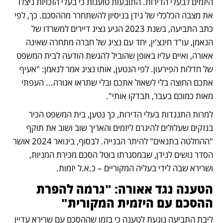
היזמים לבעלי הדירות. התובעות טוענות כי בעלי הזכויות ניצלו 
את מצבה הכלכלי של נידן בניסיון להשתחרר מההסכם. כך, לפי 
כתב התביעה, בשנת 2023 הגיע נציג דיירים למשרדו של 
הנאמן, עו"ד חינצ'ין, יחד עם נציג של חברה מתחרה שאינה 
אאורה, ואיים עליו באופן שהוביל להגשת הודעה לבית המשפט 
של חדלות הפירעון. לפי הנטען, אותו נציג אמר לנאמן: "אעיף 
אתכם החוצה בלי לשאול אתכם ובלי שתראו אגורה... העפתי 
מאות כמוכם בעבר, תבדקו אותי".
למרות התנגדות בעלי הדירות, כך נטען, בית המשפט הכיר 
בנזקים שעלולים להיגרם ליזמים והאריך שוב ושוב את תוקף 
"ההחלטה בתנאים" להיתר הבנייה. לבסוף, בינואר 2024 אושר 
הסדר נושים לנידן, שבמסגרתו בוטל הסכם מכירת המניות, 
ושרירא שבה לידי בעליה המקוריים – כ.א.ל יזמות. 
הטענה נגד אאורה: "גרמה להפרת 
ההסכם עם היזמית המקורית"
ליבת התביעה נוגעת לטענה כי בזמן שההסכם עם שרירא עדיין 