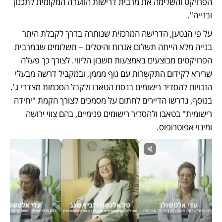
הפרויקט והשלימה את מרבית דרישות הוועדה המקומית לתכנון 
ובנייה".
על פי הנטען, הדרישה המרכזית שנותרה בדרך לקבלת היתר 
בנייה מלא הייתה תשלום אגרות והיטלים – תשלומים שבמרבית 
הפרויקטים מבוצעים באמצעות חשבון הליווי. לצורך כך פעלה 
שרירא לקידום התקשרות עם גוף מממן, ובמקביל דרשה מבעלי 
הזכויות להסדיר רישומים בנסח הטאבו ולקבל הסכמות מצדדי ג'. 
בנוסף, נדרשו הדיירים לחתום על מסמכים לצורך הקמת "יחידה 
רישומית" בטאבו ולהסדיר רישומים פנימיים, בהם צווי ירושה 
ומינוי אפוטרופוס.