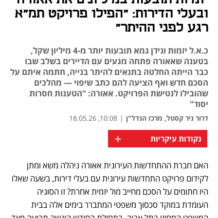
ובעלי הדירות: "הפילו פרויקט תמ"א
רגע לפני ההיתר"
כ.א.ל יזמות ונידן גמא תובעות יותר מ-4 מיליון שקל,
בטענה שאאורה פתחה מגעים עם הדיירים בשלב שבו
כבר הייתה החלטה בתנאים להיתר בנייה, חתמה איתם על
הסכם חדש ואף הציעה להם כתב שיפוי — מהלכים
שהובילו לנטישת הפרויקט. אאורה: "הטענות חסרות
יסוד"
דרור ניר קסטל, מרכז הנדל"ן
|
10:08, 18.05.26
+
נקודות עיקריות
האם חברת ההתחדשות העירונית אאורה ניהלה משא ומתן 
לקידום פרויקט התחדשות עירונית עם בעלי דירות, בשעה שאלו 
היו חתומים על הסכם מחייב מול יזמית אחרת? זו הסוגיה 
העומדת במוקד סכסוך משפטי המתברר בימים אלה בבית 
המשפט המחוזי בתל אביב. בתחילת החודש הוגשה תביעה מצד 