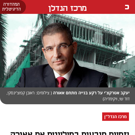
המהדורה
מרכז הנדלן
הדיגיטלית
יעקב אטרקצ'י על רקע בנייה מתחם אאורה
( צילומים: ראובן קפוצ'ינסקי,
דוד שי, ויקימדיה)
מרכז הנדל"ן
יזמיות תובעות במיליונים את אאורה