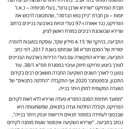
חברת הפרויקט "שרירא אורבן גרופ", בעלי מניותיה – כ.א.ל 
יזמות – וכן חברת "נידן גמא הנדסה", שהתכוונה לרכוש את 
הפרויקט, נגד אאורה ו-97 בעלי זכויות בארבעה בניינים ברחוב 
שרירא שבשכונת רביבים במזרח ראשון לציון.
התביעה, בהיקף של 4.15 מיליון שקל, עוסקת בטענות להפרה 
יסודית של הסכם תמ"א 38 שנחתם בשנת 2017. לפי כתב 
התביעה, שרירא התקשרה עם בעלי הדירות בארבעת הבניינים 
לצורך ביצוע פרויקט חיזוק ועיבוי במסגרת תמ"א 38/1. עוד 
נטען כי לאורך השנים השקיעה החברה משאבים רבים בקידום 
התכנון, ובספטמבר 2020 אף התקבלה "החלטה בתנאים" של 
הוועדה המקומית למתן היתר בנייה.
"ממועד חתימת הסכם התמ"א פעלה שרירא ללא לאות לקידום 
הפרויקט, וקיבלה החלטת ועדה בתנאים, שמשמעותה היא 
שבכפוף לעמידה במספר תנאים ודרישות יונפק היתר בנייה", 
נכתב בתביעה. "שרירא השקיעה אינספור שעות מזמנה לקידום 