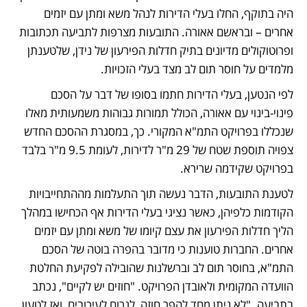
היה בתוקף, החלו בעלי הדירות לנהל משא ומתן עם יזמים 
אחרים – ובראשם אאורה. התובעות מצרפות לתביעה תכתובות 
ופרוטוקולים מדיונים בתיק חדלות הפירעון של נידן, שלטענתן 
מלמדים על חוסר תום לב מצד בעלי הזכויות.
לפי הנטען, בעלי הדירות חתמו בסופו של דבר על הסכם 
פינוי-בינוי עם אאורה, הכולל תמורות גבוהות משמעותית מאלו 
שנכללו בפרויקט התמ"א המקורי. כך, במסגרת ההסכם החדש 
צפויה תוספת שטח של 29 מ"ר לדירות, לעומת 9.5 מ"ר בלבד 
בפרויקט שקידמה שרירא.
לטענת התובעות, הדבר נעשה תוך התעלמות מההתחייבויות 
הקודמות כלפיהן, כאשר נציגי בעלי הדירות אף הכחישו במהלך 
הליך חדלות הפירעון את עצם קיומו של משא ומתן עם יזמים 
אחרים. החברות טוענות כי מדובר בהפרה בוטה של הסכם 
התמ"א, בחוסר תום לב וברשלנות שהובילה לפקיעת החלטת 
הוועדה המקומית ולאובדן הפרויקט. "חוזים יש לקיים", נכתב 
בתביעה. "לא ניתן מחד להפר חוזה, לגרום לעיכובים, ואז לטעון 