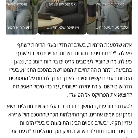
כלכליסט דיגיטל "חינוך הוא המשימה של החיים שלי"_v
אין שעה שלא התעסקתי במשבר - טל אלכסנדרוביץ’ שגב מנהלת משברים תקשורתיים מכל מקום עם ה- Galaxy Z Fold8 Ultra שלה_v
חינוך הוא המש
אלא שלטענת היזמיות, בשלב זה חדלו בעלי הדירות לשתף 
פעולה. "למרות פניות חוזרות ונשנות, הדיירים סירבו לשתף 
פעולה, מה שהוביל לעיכובים קריטיים בלוחות הזמנים", נטען 
בתביעה. "למרות ההתחייבות המפורשת בהסכם התמ"א, בעלי 
הזכויות הערימו קשיים וסירבו לאורך הדרך לחתום על המסמכים 
הדרושים לשם יצירת יחידה רישומית, עד כדי סיכול האפשרות 
להוציא את הפרויקט אל הפועל".
לטענת התובעות, בהמשך התברר כי בעלי הזכויות מנהלים משא 
ומתן עם יזמים אחרים, תוך התעלמות מכך שההסכם מול שרירא 
עדיין תקף. "בשלב מסוים הבינו התובעות כי בעלי הזכויות 
נוהגים בחוסר תום לב משווע וכחלק מכך מנהלים מו"מ עם יזמים 