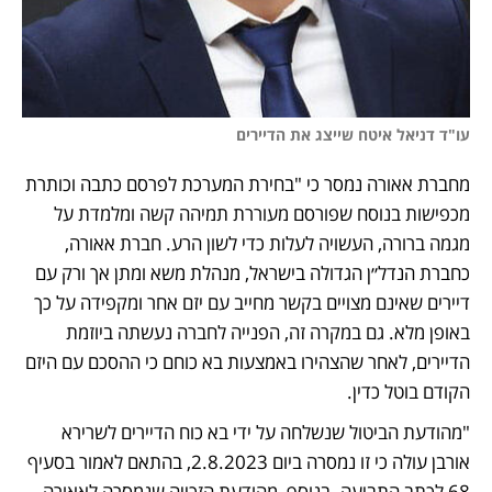
עו"ד דניאל איטח שייצג את הדיירים
מחברת אאורה נמסר כי "בחירת המערכת לפרסם כתבה וכותרת 
מכפישות בנוסח שפורסם מעוררת תמיהה קשה ומלמדת על 
מגמה ברורה, העשויה לעלות כדי לשון הרע. חברת אאורה, 
כחברת הנדל״ן הגדולה בישראל, מנהלת משא ומתן אך ורק עם 
דיירים שאינם מצויים בקשר מחייב עם יזם אחר ומקפידה על כך 
באופן מלא. גם במקרה זה, הפנייה לחברה נעשתה ביוזמת 
הדיירים, לאחר שהצהירו באמצעות בא כוחם כי ההסכם עם היזם 
הקודם בוטל כדין.
"מהודעת הביטול שנשלחה על ידי בא כוח הדיירים לשרירא 
אורבן עולה כי זו נמסרה ביום 2.8.2023, בהתאם לאמור בסעיף 
68 לכתב התביעה. בנוסף, מהודעת הזכייה שנמסרה לאאורה 