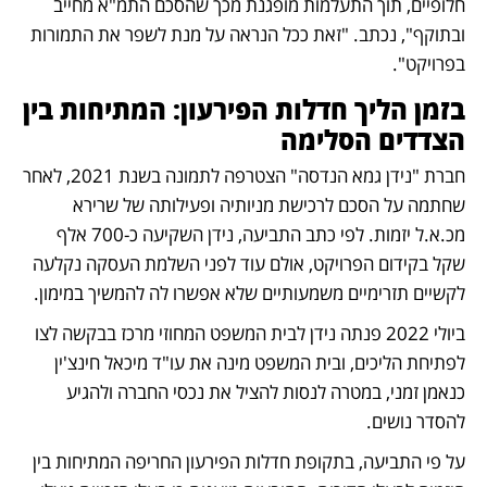
חלופיים, תוך התעלמות מופגנת מכך שהסכם התמ"א מחייב 
ובתוקף", נכתב. "זאת ככל הנראה על מנת לשפר את התמורות 
בפרויקט".
בזמן הליך חדלות הפירעון: המתיחות בין 
הצדדים הסלימה
חברת "נידן גמא הנדסה" הצטרפה לתמונה בשנת 2021, לאחר 
שחתמה על הסכם לרכישת מניותיה ופעילותה של שרירא 
מכ.א.ל יזמות. לפי כתב התביעה, נידן השקיעה כ-700 אלף 
שקל בקידום הפרויקט, אולם עוד לפני השלמת העסקה נקלעה 
לקשיים תזרימיים משמעותיים שלא אפשרו לה להמשיך במימון.
ביולי 2022 פנתה נידן לבית המשפט המחוזי מרכז בבקשה לצו 
לפתיחת הליכים, ובית המשפט מינה את עו"ד מיכאל חינצ'ין 
כנאמן זמני, במטרה לנסות להציל את נכסי החברה ולהגיע 
להסדר נושים.
על פי התביעה, בתקופת חדלות הפירעון החריפה המתיחות בין 