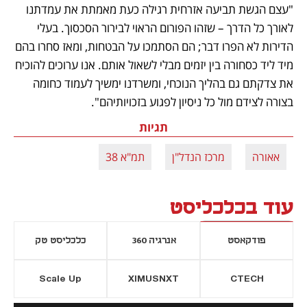
"עצם הגשת תביעה אזרחית רגילה כעת מאמתת את עמדתנו 
לאורך כל הדרך – שזהו הפורום הראוי לבירור הסכסוך. בעלי 
הדירות לא הפרו דבר; הם הסתמכו על הבטחות, ומאז סחרו בהם 
מיד ליד כסחורה בין יזמים מבלי לשאול אותם. אנו ערוכים להוכיח 
את צדקתם גם בהליך הנוכחי, ומשרדנו ימשיך לעמוד כחומה 
בצורה לצידם מול כל ניסיון לפגוע בזכויותיהם".
תגיות
אאורה
מרכז הנדל"ן
תמ"א 38
עוד בכלכליסט
פודקאסט
אנרגיה 360
כלכליסט טק
Scale Up
XIMUSNXT
CTECH
יסייה חדשה
נפתח בכרטיסייה חדשה