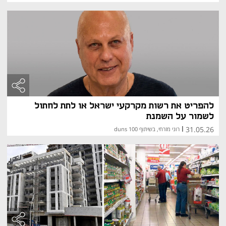
פערים גאוגרפיים במחירים
בישראל קיימים אזורים בהם מחירי הדירות גבוהים במיוחד, 
בעיקר בערים במרכז הארץ כמו תל אביב. אזורים אלה 
מאופיינים בביקוש גבוה, נגישות גבוהה לתעסוקה ושירותים 
ולעיתים גם במחסור בקרקעות זמינות לבנייה.
לעומת זאת, קיימים אזורים בפריפריה הצפונית והדרומית, כמו 
עפולה, קריית שמונה, טבריה, דימונה, ירוחם ואופקים, בהם 
המחירים נמוכים יותר. באזורים אלו קיים לרוב היצע רחב יותר 
של קרקע לבנייה, אך גם ביקוש נמוך יותר, מה שתורם לרמות 
מחירים נוחות יותר.
בכמה ערים, כגון נתניה, רחובות, חיפה ואשקלון, ניתן למצוא 
להפריט את רשות מקרקעי ישראל או לתת לחתול
דירות קטנות במחירים נוחים יחסית – בעיקר באזורים שאינם 
לשמור על השמנת
נחשבים למרכזיים מבחינת תחבורה ותעסוקה, אך מציעים 
31.05.26
חלופות רלוונטיות עבור אוכלוסיות צעירות או בעלי תקציב 
|
רוני מזרחי, בשיתוף duns 100
מוגבל.
מדד מחירי הדירות
הלשכה המרכזית לסטטיסטיקה מפרסמת מדי חודש את מדד 
מחירי הדירות בישראל, אשר מבוסס על עסקאות בפועל של 
דירות חדשות ויד שנייה. מדד זה אינו נכלל במדד המחירים 
לצרכן עקב משקלו הגבוה וההבדל באופי ההוצאה. המדד 
משקף את מגמות השוק לאורך זמן ומספק תמונת מצב 
עדכנית על כיוון המחירים – בין אם מדובר בעליות, ירידות או 