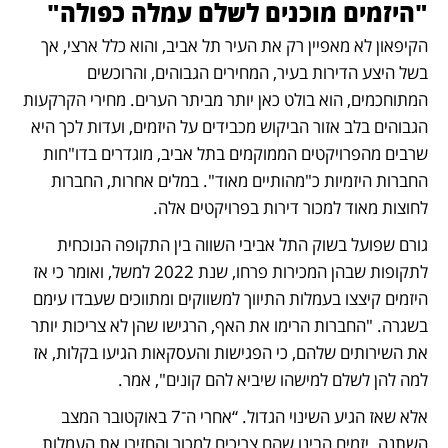
"היזמים מוכנים לשלם עמלה כפולה"
הקיפאון לא מאפיין רק את העיר תל אביב, והוא כלל ארצי, אך 
בשל היצע הדירות בעיר, המחירים הגבוהים, והרוכשים 
המתוחכמים, הוא בולט כאן יותר מביתר הערים. מחירי הקרקעות 
הגבוהים בלב אזור הביקוש מכבידים על היזמים, ועדות לכך היא 
שרבים מהפרויקטים הממוקמים בתל אביב, מוגדרים בדו"חות 
החברות היזמיות כ"מהותיים מאוד". במלים אחרות, החברות 
לחוצות מאוד למכור דירות בפרויקטים אלה. 
גורם שפועל בשוק התל אביבי השווה בין התקופה הנוכחית 
לתקופות שבהן המכירות פרחו, שנת 2022 למשל, ואומר כי אז 
היזמים קיצצו בעמלות התיווך למשווקים ומתווכים שעבדו עימם 
בשגרה. "החברות הרימו את האף, הרגישו שהן לא צריכות יותר 
את השירותים שלהם, כי הפגישות והעסקאות הגיעו בקלות, אז 
למה להן לשלם למישהו שיביא להם קונים", אמר. 
אלא שאז הגיע השינוי הגדול. “אחרי ה־7 באוקטובר המצב 
השתנה. יזמים הבינו שהם צריכים למכור והחזירו את העמלות 