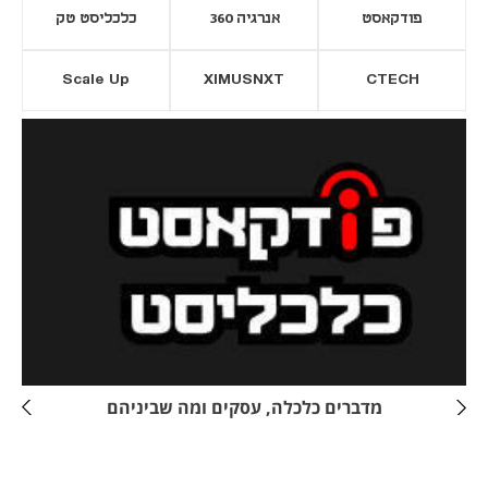
פודקאסט
אנרגיה 360
כלכליסט טק
Scale Up
XIMUSNXT
CTECH
יסייה חדשה
נפתח בכרטיסייה חדשה
מדברים כלכלה, עסקים ומה שביניהם