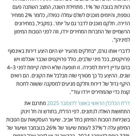
הרגילות בגובה של 1%. מתחילת השנה, המצב השתנה פעם 
נוספת, והיזמים מוכנים לשלם עמלה כפולה, כלומר 2% ממחיר 
הדירה. חלקם מוכנים לדבר גם על יותר. במקביל, במחירונים 
הרשמיים של החברות המחירים ירדו, וזה לפני הטבות המימון 
למיניהן".
לדברי אותו גורם, “בחלקים מהעיר יש היום היצע דירות באינסוף 
פרויקטים, בכל מיני שלבים, כולל פרויקטים שכבר אוכלסו ויש 
בהם עדיין דירות למכירה. זו תופעה שלא היתה קיימת לפני 3–4 
שנים. ההיצע כל כך מטורף שזה מבלבל את הקונים. הם רואים 
היקף גדול של דירות וחלקם מגיעים למסקנה ששווה לחכות 
קצת כדי שהמחירים יירדו עוד".
דו"ח הכלכלן הראשי באוצר לדצמבר 2025 
מתרגם את 
התחושות האלה לנתונים. לפי הדו”ח, בחודש זה חל זינוק 
בשכיחות הטבות המימון בתל אביב. שיעור העסקאות עם הטבות 
המימון עלה ל־37% לעומת שיעור של 26% בנובמבר ושיעור של 
33% ביחס לדצמבר 2024. בהקשר זה יש לזכור שכל היזמים 