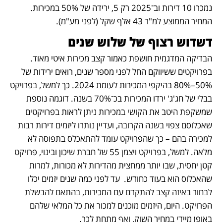
נמכרו 10 דירות וב־2025 רק 5, ירידה של 50% במכירות. 
המחיר הממוצע למ"ר 43 אלף שקל (לפני מע"מ).	
דשדוש רצוף של שלוש שנים
הבדיקה המדגמית חושפת כאמור קצב מכירות איטי מאוד. 
בפרויקטים ששיווקם החל לפני מספר שנים, רואים ירידות של 
50%–80% בהיקפי המכירות לעומת 2024. כך למשל, בפרויקט 
בבלי של חג'ג' ירדו המכירות בכ־70% בשנה. דוגמה נוספת 
שמשקפת היטב את הקושי במכירות ניתן לראות בפרויקטים 
שאכלוסם צפוי בשנה הקרובה, ועדיין נותרו ליזמים דירות רבות 
למכירה בהם – כך שהפרויקט עומד להתאכלס בתפוסה לא 
מלאה. למשל, בפרויקט ויצמן 55 של חברת שיכון ובינוי, פרויקט 
קטן יחסית, שבו יותר ממחצית מהדירות לא מכורות, למרות 
שהאכלוס הוא בעוד כחודש.  עד לפני כמה שנים יזמים יכלו 
לבחור באיזה קצב להתקדם עם המכירות, בהתאם להבשלת  
הפרויקט. היום, היזמים מוכנים למכור את כל המלאי שלהם 
באופן מיידי במחיר השוק, ואף מתחת לכך.