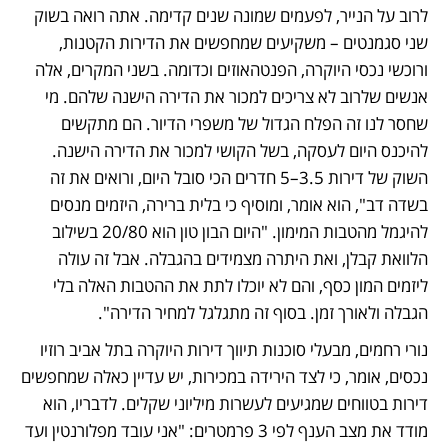
לרוב על הנייר, לפעמים שמונה שנים קדימה. אתה רואה בשוק 
שני סגמנטים – משקיעים שמחפשים את הדירות הקטנות, 
ורוכשי נכסי היוקרה, הפנטהאוזים וכדומה. בשני המקרים, אלה 
אנשים שלרוב לא צריכים למכור את הדירה הישנה שלהם. מי 
שחסר לנו זה הפלח הגדול של משפרי הדיור. הם מתקשים 
להיכנס היום לעסקה, בשל הקושי למכור את הדירה הישנה. 
השוק של דירות 3.5–5 חדרים הכי סובל היום, ורואים את זה 
בשדה דב", הוא אומר, ומוסיף כי בלית ברירה, היזמים מנסים 
להיגמל מהטבות המימון. "היום הבון טון הוא 20/80 בשילוב 
הלוואת קבלן, ואת היתרה מצמידים בהגבלה. אבל זה עולה 
ליזמים המון כסף, והם לא יוכלו לתת את ההטבות האלה בלי 
הגבלה ולאורך זמן. בסוף זה מתגלגל למחיר הדירה".
נורי רחמים, מבעלי סוכנות תיווך דירות היוקרה בתל אביב רוזיו 
נכסים, אומר, כי לצד הירידה במכירות, יש עדיין כאלה שמחפשים 
דירות בטווחים שמגיעים לעשרות מיליוני שקלים. לדבריו, הוא 
מודד את מצב הענף לפי 3 פרמטרים: "אני עובד מפלורנטין ועד 