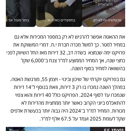
טכנולוגיה זה לא רק בהייטק: גם תעשיית המזון הישראלית מאמצת כלי AI, אוטומציה וניתוח דאטה בזמן אמת
בתפקידים כאלה אי אפשר לחכות: אושרת לוי מניעה השקעות ענק מהטלפון_v
בתור מנכל אני מקבל מאות הח
את ההאטה אפשר להרגיש לא רק במספר המכירות אלא גם 
במחיר למטר. כך למשל מכרה חברת י.ח. דמרי המשווקת את 
פרויקט ימה שנמצא  בשדה דב, 32 דירות מאז החל השיווק לפני 
כחצי שנה, אך המחיר הממוצע למ"ר צנח ב־6,000 שקל 
בהשוואה למחיר בסוף השנה. 
גם בפרויקט יוקרתי של שיכון ובינוי - ויצמן 55, מורגשת האטה. 
במהלך השנה נמכרו בו רק 3 דירות, וזאת בנוסף ל־14 דירות 
שנמכרו עד לסוף 2024. הפרויקט כולל 40 דירות והוא צפוי 
להתאכלס ביוני הקרוב כאשר יותר ממחצית מהדירות לא 
מכורות. המחיר למ"ר ב־2024 היה גבוה יותר בכעשרת אלפים 
שקל לעומת 2025 ועמד על 67.5 אלף למ"ר. 