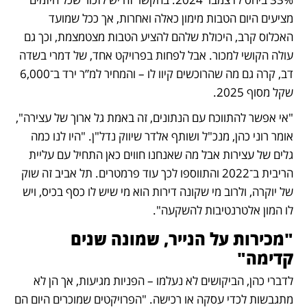
מציעים היום הטבות מימון כאלה ואחרות, אך ככל שמועד 
האכלוס קרב, היכולת שלהם להציע הטבות מצטמצמת, וכך גם 
עולה הקושי למכור. אבל לפחות בפרויקט אחד, של דמרי בשדה 
דב, קרה גם מה שהרוכשים קיוו לו – והמחיר למ”ר ירד ב־6,000 
שקל מסוף 2025.
"אי אפשר להתווכח עם הנתונים, זה באמת גל ארוך של עצירה", 
אומר רוני כהן, מנכ"ל ושותף אלדר שיווק נדל"ן. "היו לנו כמה 
גלים של עצירות אבל מה שאנחנו חווים כאן התחיל עם עליית 
הריבית ב־2022 והתווספו לכך עוד פרמטרים. תל אביב זה שוק 
של יוקרה, ולרוב מי שקונה דירות הוא מי שיש לו כסף בכיס, ויש 
לו המון אלטרנטיבות להשקעה".
"מכירות על הנייר, שמונה שנים 
קדימה"
לדברי כהן, הביקושים לא נעלמו – הפניות מגיעות, אך הן לא 
מתגבשות לכדי עסקה או רכישה. "הפרויקטים שמוכרים היום הם 