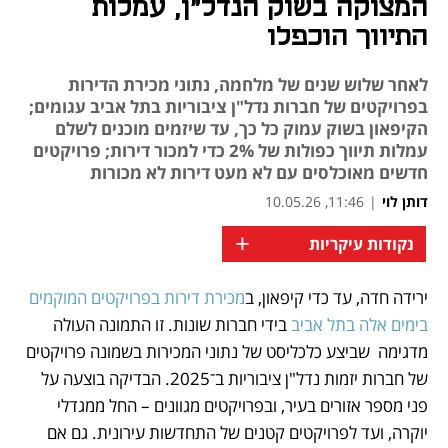
המצוקה בשוק הנדל"ן, עמלות
התיווך הוכפלו
לאחר שלוש שנים של מלחמה, נתוני מכירת הדירות
בפרויקטים של חברות נדל"ן ציבוריות בתל אביב עגומים;
הקיפאון בשוק עמוק כל כך, עד שיזמים מוכנים לשלם
עמלות תיווך כפולות של 2% כדי למכור דירות; פרויקטים
חדשים מאוכלסים עם לא מעט דירות לא מכורות
דותן לוי
|
11:46, 10.05.26
+
נקודות עיקריות
ירידה חדה, עד כדי קיפאון, ב
מכירת דירות בפרויקטים המוקמים 
נפתח בכרטיסייה חדשה
נפתח בכרטיסייה חדשה
בימים אלה בתל אביב
 בידי חברות שונות. זו התמונה העולה 
מדגימה  שביצע כלכליסט של נתוני המכירות בשמונה פרויקטים 
של חברות יזמות נדל"ן ציבוריות ב־2025. הבדיקה בוצעה על 
פני מספר אזורים בעיר, ובפרויקטים מגוונים – החל ממגדלי 
יוקרה, ועד לפרויקטים קטנים של התחדשות עירונית. גם אם 