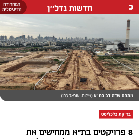
המהדורה
חדשות נדל''ן
הדיגיטלית
מתחם שדה דב בת"א
(צילום: אוראל כהן)
בדיקת כלכליסט
8 פרויקטים בת"א ממחישים את