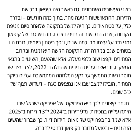
בשני העשורים האחרונים, גם כאשר היה קיפאון ברכישת 
הדירות, ההתאוששות הגיעה מהר, בתוך כמה חודשים – ובדרך 
כלל, על סטרואידים. כך היה למשל בתקופה שלאחר סיום מגיפת 
הקורונה, שבה הרכישות והמחירים זינקו. תרחיש כזה של קיפאון 
זמני חזר על עצמו מדי כמה שנים, ונסך ביטחון ביזמים. רובם היו 
בטוחים שגם במקרה זה, התקופה הקשה היא זמנית ובקרוב 
המחירים יקפצו שוב כלפי מעלה. אלא שהפעם, השינויים בתנאי 
המאקרו, ובראשם עליית הריבית שהחלה ב־2022, לצד מצב של 
חוסר ודאות מתמשך על רקע המלחמה המתמשכת ועלייה ביוקר 
המחיה, הובילו למצב שבו אנו נמצאים כעת – דשדוש רצוף של 
כ־3 שנים.
 דוגמה קיצונית לכך היא הפרויקט  של אפריקה ישראל שבו 
היתה עלייה במכירות  מ־9 דירות ב־2024 ל־13 דירות ב־2025. 
אלא שמדובר בפרויקט של מאות יחידות דיור, כך שברור שהשינוי 
הזה זניח – ובפועל מדובר בקיפאון דרמטי לחברה. 