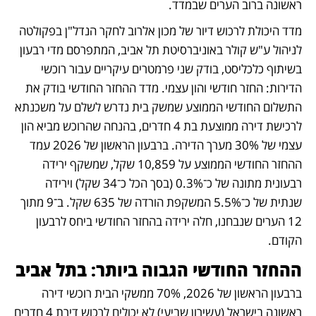
ראשונה ברוב הערים שבמדד. 
מדד היכולת לרכוש דיור של מכון אלרוב לחקר הנדל"ן בפקולטה 
לניהול ע"ש קולר באוניברסיטת תל אביב, המתפרסם מדי רבעון 
בשיתוף כלכליסט, בודק שני פרמטרים עיקריים עבור רוכשי 
הדירות: החזר חודשי והון עצמי. מדד ההחזר החודשי בודק את 
התשלום החודשי הממוצע שמשק בית נדרש לשלם על משכנתא 
לרכישת דירה ממוצעת בת 4 חדרים, בהנחה שהרוכש מביא הון 
עצמי של 30% מערך הדירה. ברבעון הראשון של 2026 עמד 
ההחזר החודשי הממוצע על 10,859 שקל, שמשקף ירידה 
רבעונית מתונה של כ־0.3% (בסך הכל כ־34 שקל) וירידה 
שנתית של כ־5.5% המשקפת הורדה של 635 שקל. ב־9 מתוך 
12 הערים שנבחנו, חלה ירידה בהחזר החודשי ביחס לרבעון 
הקודם.
ההחזר החודשי הגבוה ביותר: בתל אביב
ברבעון הראשון של 2026, 70% ממשקי הבית רוכשי דירה 
ראשונה בישראל (עשירון שביעי) לא יכולים לרכוש דירת 4 חדרים 