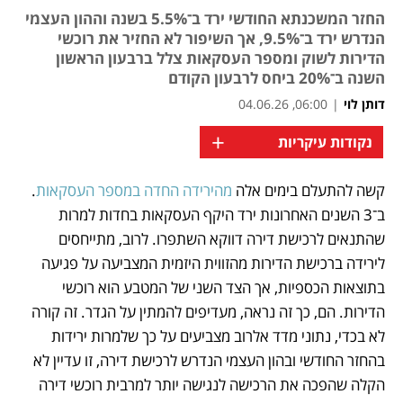
החזר המשכנתא החודשי ירד ב־5.5% בשנה וההון העצמי
הנדרש ירד ב־9.5%, אך השיפור לא החזיר את רוכשי
הדירות לשוק ומספר העסקאות צלל ברבעון הראשון
השנה ב־20% ביחס לרבעון הקודם
דותן לוי
|
06:00, 04.06.26
+
נקודות עיקריות
קשה להתעלם בימים אלה 
מהירידה החדה במספר העסקאות
. 
נפתח בכרטיסייה חדשה
ב־3 השנים האחרונות ירד היקף העסקאות בחדות למרות 
שהתנאים לרכישת דירה דווקא השתפרו. לרוב, מתייחסים 
לירידה ברכישת הדירות מהזווית היזמית המצביעה על פגיעה 
בתוצאות הכספיות, אך הצד השני של המטבע הוא רוכשי 
הדירות. הם, כך זה נראה, מעדיפים להמתין על הגדר. זה קורה 
לא בכדי, נתוני מדד אלרוב מצביעים על כך שלמרות ירידות 
בהחזר החודשי ובהון העצמי הנדרש לרכישת דירה, זו עדיין לא 
הקלה שהפכה את הרכישה לנגישה יותר למרבית רוכשי דירה 