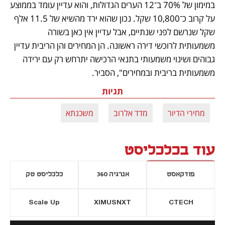
במימון של 70% ב־12 הערים הגדולות, והוא עדיין עומד בממוצע 
על קרוב כ־10,800 שקל. נכון שהוא ירד מהשיא של 11.5 אלף 
שקל שנרשם לפני שנתיים, אבל עדיין אין כאן בשורה 
משמעותית לרוכשי דירה ראשונה. הן המחירים והן הריבית עדיין 
גבוהים ושינוי משמעותי בתנאי הרכישה יתרחש רק עם ירידה 
משמעותית בריבית ובמחירים", הסביר. 
תגיות
מחירי הדיור
מדד אלרוב
משכנתא
עוד בכלכליסט
פודקאסט
אנרגיה 360
כלכליסט טק
Scale Up
XIMUSNXT
CTECH
יסייה חדשה
נפתח בכרטיסייה חדשה