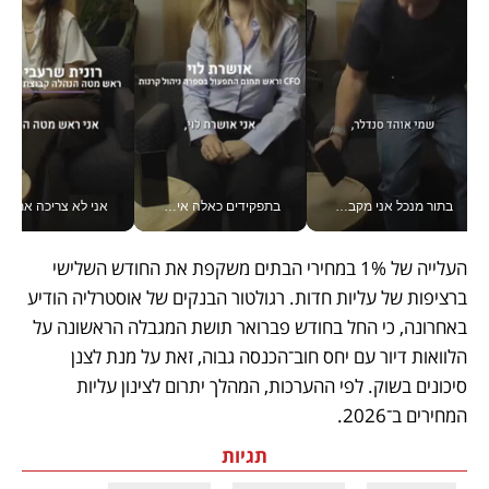
בתור מנכל אני מקבל מאות החלטות ביום, וה- Galaxy Z Fold8 Ultra עוזר לי לחתוך אותן מהר יותר_v
בתפקידים כאלה אי אפשר לחכות: אושרת לוי מניעה השקעות ענק מהטלפון_v
אני לא צריכה את המשרד:
העלייה של 1% במחירי הבתים משקפת את החודש השלישי 
ברציפות של עליות חדות. רגולטור הבנקים של אוסטרליה הודיע 
באחרונה, כי החל בחודש פברואר תושת המגבלה הראשונה על 
הלוואות דיור עם יחס חוב־הכנסה גבוה, זאת על מנת לצנן 
סיכונים בשוק. לפי ההערכות, המהלך יתרום לצינון עליות 
המחירים ב־2026.
תגיות