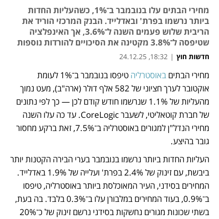
מחירי הבתים עלו בנובמבר ב־1%, כשהעליות החדות
ביותר נרשמו בפרת' ובאדלייד. הבנק המרכזי הוריד את
הריבית שלוש פעמים השנה ל־3.6%, אך האינפלציה
שטיפסה ל־3.8% מקטינה את הסיכויים להורדות נוספות
חדשות חוץ
|
18:32, 24.12.25
מחירי הבתים 
באוסטרליה
 טיפסו בנובמבר ב־1% לעומת 
נפתח בכרטיסייה חדשה
אוקטובר לערך חציוני של 582 אלף דולר (ארה"ב), מעט נמוך 
מהעליות של 1.1% שנרשמו חודש קודם לכן — כך לפי נתונים 
של חברת קוטאליטי, לשעבר CoreLogic. עד כה עלו השנה 
מחירי הנדל"ן למגורים באוסטרליה ב־7.5%, זאת ברקע מחסור 
גובר בהיצע.
העליות החדות ביותר נרשמו בנובמבר בערי הבירה הקטנות יותר 
ביבשת, עם זינוק של 2.4% בפרת' ועלייה של 1.9% באדלייד. 
המחירים בסידני, העיר המאוכלסת ביותר באוסטרליה, טיפסו 
ב־0.9%, בעוד המחירים במלבורן עלו ב־0.3% בלבד. בה בעת, 
בשתי שכונות מגורים נחשקות בסידני נרשם זינוק של כ־20% 