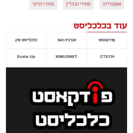
אוסטרליה
מחירי הנדל"ן
מחירי הדיור
עוד בכלכליסט
פודקאסט
אנרגיה 360
כלכליסט טק
Scale Up
XIMUSNXT
CTECH
יסייה חדשה
נפתח בכרטיסייה חדשה