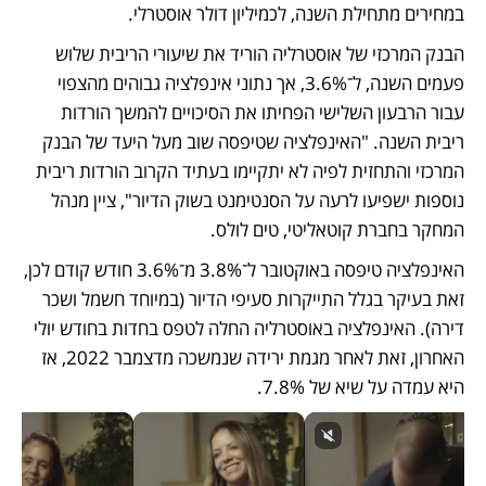
במחירים מתחילת השנה, לכמיליון דולר אוסטרלי. 
הבנק המרכזי של אוסטרליה הוריד את שיעורי הריבית שלוש 
פעמים השנה, ל־3.6%, אך נתוני אינפלציה גבוהים מהצפוי 
עבור הרבעון השלישי הפחיתו את הסיכויים להמשך הורדות 
ריבית השנה. "האינפלציה שטיפסה שוב מעל היעד של הבנק 
המרכזי והתחזית לפיה לא יתקיימו בעתיד הקרוב הורדות ריבית 
נוספות ישפיעו לרעה על הסנטימנט בשוק הדיור", ציין מנהל 
המחקר בחברת קוטאליטי, טים לולס. 
האינפלציה טיפסה באוקטובר ל־3.8% מ־3.6% חודש קודם לכן, 
זאת בעיקר בגלל התייקרות סעיפי הדיור (במיוחד חשמל ושכר 
דירה). האינפלציה באוסטרליה החלה לטפס בחדות בחודש יולי 
האחרון, זאת לאחר מגמת ירידה שנמשכה מדצמבר 2022, אז 
היא עמדה על שיא של 7.8%.