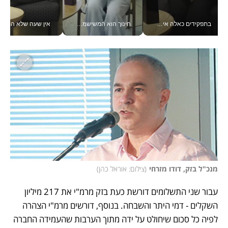
בתפקידים כאלה אי אפשר לחכות: אושרת לוי מניעה השקעות ענק מהטלפון_v
חינוך הוא המשישמה של החיים שלי - V
אין שעה שלא התעסקתי במשבר - טל אלכסנדרוביץ’ שגב מנהלת משברים
מנכ"ל בזק, דודו מזרחי
(
צילום: אוראל כהן
)
עבור שני התשלומים דורשת כעת בזק מרמ"י את 217 מיליון 
השקלים - דמי היתר והשבחה. בנוסף, דורשים מרמ"י הצהרה 
לפיה כל סכום שיחולט על ידה מתוך הערבות שהעמידה החברה 