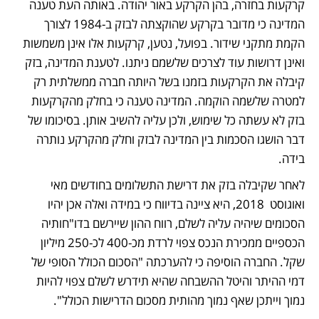
קרקעות בחזרה, בהן הקרקע באור יהודה. באותה העת טענה 
המדינה כי מדובר בקרקע שהוקצתה לבזק ב-1984 לצורך 
הקמת מתקני שידור. בפועל, נטען, קרקעות אלו אינן משמשות 
ואינן דרושות עוד לצרכים שלשמם ניתנו. לטענת המדינה, בזק 
קיבלה את הקרקעות בזמנו בשל היותה חברה ממשלתית רק 
למטרה שלשמה הוקמה. המדינה טענה כי בחלק מהקרקעות 
בזק לא עשתה כל שימוש, ולכן עליה להשיב אותן. בסיכומו של 
דבר הושגו הסכמות בין המדינה לבזק וחלק מהקרקע נותרה 
בידה. 
לאחר שקיבלה בזק את דרישת התשלומים בחודשים מאי 
ואוגוסט  2018, היא ציינה בדיווח כי במידה ואלה אכן יהיו 
הסכומים שיהיה עליה לשלם, רווח ההון שיירשם בדו"חותיה 
הכספיים ממכירת הנכס צפוי לרדת מכ-400 לכ-250 מיליון 
שקל. החברה הוסיפה כי להערכתה "הסכום הכולל הסופי של 
דמי ההיתר והיטל ההשבחה שהיא תידרש לשלם צפוי להיות 
נמוך וייתכן שאף נמוך מהותית מסכום הדרישות הכולל".