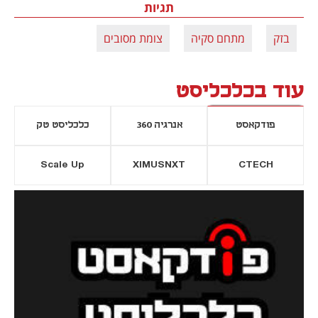
תגיות
בזק
מתחם סקיה
צומת מסובים
עוד בכלכליסט
פודקאסט
אנרגיה 360
כלכליסט טק
Scale Up
XIMUSNXT
CTECH
יסייה חדשה
נפתח בכרטיסייה חדשה