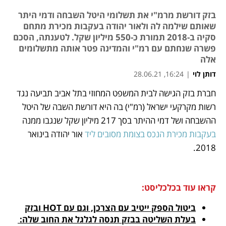
בזק דורשת מרמ"י את תשלומי היטל השבחה ודמי היתר
שאותם שילמה לה ולאור יהודה בעקבות מכירת מתחם
סקיה ב-2018 תמורת כ-550 מיליון שקל. לטענתה, הסכם
פשרה שנחתם עם רמ"י והמדינה פטר אותה מתשלומים
אלה
דותן לוי
|
16:24, 28.06.21
חברת בזק הגישה לבית המשפט המחוזי בתל אביב תביעה נגד 
נפתח בכרטיסייה חדשה
נפתח בכרטיסייה חדשה
נפתח בכרטיסייה חדשה
נפתח בכרטיסייה חדשה
רשות מקרקעי ישראל (רמ"י) בה היא דורשת השבה של היטל 
ההשבחה ושל דמי ההיתר בסך 217 מיליון שקל שנגבו ממנה 
בעקבות מכירת הנכס בצומת מסובים ליד 
אור יהודה בינואר 
2018.
קראו עוד בכלכליסט:
ביטול הספק ייטיב עם הצרכן, וגם עם HOT ובזק
בעלת השליטה בבזק תנסה לגלגל את החוב שלה: 