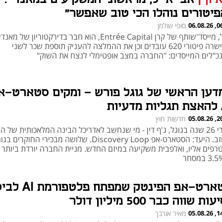
פיטורים נוהלו הכי טוב שאפשר"
06:00
סופי שולמן
אייל, מייסד־שותף של קרן Entrée Capital, הוא חבר בדירקטוריון של מאנדי
שאישרה פיטורי 620 עובדים וכן את ההמלצה להעניק תוספת שכר לשני
כ"לים המייסדים: "החברה במצב אופטימלי לנצח את השוק"
דען הראשי של גוגל פורש - ומקים סטארט-א
ת
20:27
חדשות חוץ
אחרי 26 שנה בגוגל, ג'ף דין - מי שנחשב לאדריכל הבינה המלאכותית של 
- עוזב. היעד: הסטארט-אפ Discovery Loop. שלושה מבכירי החוקרים ב
רפים אליו, ואלפבית משקיעה במיזם החדש. מניית החברה יורדת ביותר
סטארט-אפ הפינטק שמפתח 
ות שווה כבר 500 מיליון דולר
14:01
מאיר אורבך