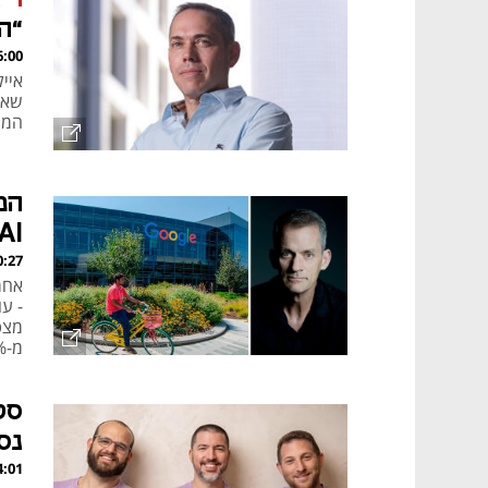
“ה
, 06.08.26
המנ
המ
AI להאצת תגליות מדעיו
, 05.08.26
מצט
מ-3.5% במסחר
נסיע
, 05.08.26