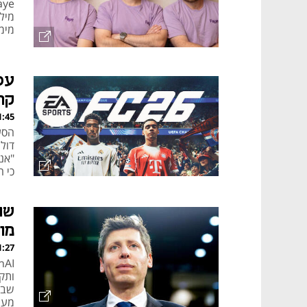
מימ
קר
, 05.08.26
דול
"אנ
כי ה
התכ
מו
, 05.08.26
ותק
שבי
מעו