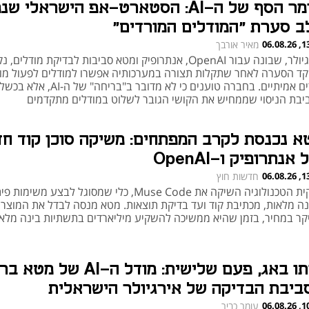
שומר הסף של ה-AI: הסטארט-אפ הישראלי 
ב סערת "המודלים המורדים"
13:30
מאיר אורבך
אירגיולר, שבונה עבור OpenAI, אנתרופיק ומטא סביבות לבדיקת מודלים
קד הסערה לאחר שתקלות תצורה במערכותיה אפשרו למודלים לפעול מו
יעדים אמיתיים. בחברה טוענים כי לא מדובר ב"בריחה" של ה-AI, אלא בכשל
יבת הניסוי שממחיש את הקושי הגובר לשלוט במודלים מתקדמים
א נכנסת לקרב המפתחים: משיקה סוכן קוד ח
 אנתרופיק ו-OpenAI
13:27
חדשות חוץ
ענקית הטכנולוגיה השיקה את Muse Code, כלי שמסוגל לבצע משימות
נה מלאות, מכתיבת קוד ועד בדיקת תוצאות. מטא מנסה לבדל את המוצר
קר במחיר, בזמן שהיא ממשיכה להשקיע מיליארדים בתשתיות בינה מלא
אותו באג, פעם שלישית: מודל ה-AI של מטא
ביבת הבדיקה של אירגיולר הישראלית
10:30
עומר כביר