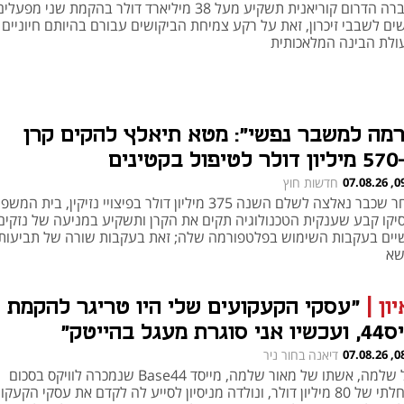
החברה הדרום קוריאנית תשקיע מעל 38 מיליארד דולר בהקמת שני מפעלי
ים לשבבי זיכרון, זאת על רקע צמיחת הביקושים עבורם בהיותם חיוניים
ולת הבינה המלאכותית
רמה למשבר נפשי": מטא תיאלץ להקים קרן
 בקטינים
09:41
חדשות חוץ
לאחר שכבר נאלצה לשלם השנה 375 מיליון דולר בפיצויי נזיקין, בית ה
יקו קבע שענקית הטכנולוגיה תקים את הקרן ותשקיע במניעה של נזקים
יים בעקבות השימוש בפלטפורמה שלה; זאת בעקבות שורה של תביעות
שא
ון
|
"עסקי הקעקועים שלי היו טריגר להקמת
סוגרת מעגל בהייטק"
08:00
דיאנה בחור ניר
יובל שלמה, אשתו של מאור שלמה, מייסד Base44 שנמכרה לוויקס בסכום
התחלתי של 80 מיליון דולר, ונולדה מניסיון לסייע לה לקדם את עסקי הקעקו