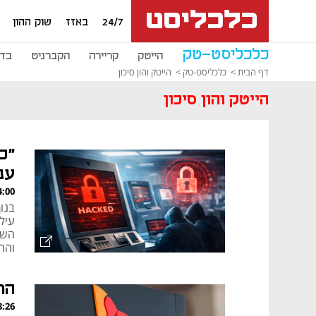
24/7
באזז
שוק ההון
כלכליסט-טק
הייטק
קריירה
הקברניט
בדי
דף הבית
כלכליסט-טק
הייטק והון סיכון
הייטק והון סיכון
"כ
ענ
, 08.08.26
בנו
עיל
השא
והח
לה 
העצ
הרעב ל
, 07.08.26