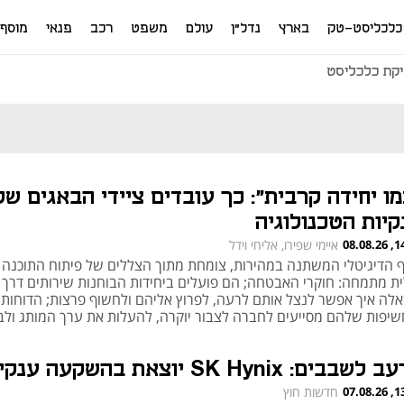
כלכליסט-טק
בארץ
נדל"ן
עולם
משפט
רכב
פנאי
מוסף
קת כלכליסט
מו יחידה קרבית": כך עובדים ציידי הבאגים של
קיות הטכנולוגיה
14:00
איימי שפירו, אליחי וידל
ף הדיגיטלי המשתנה במהירות, צומחת מתוך הצללים של פיתוח התוכנה 
ית מתמחה: חוקרי האבטחה; הם פועלים ביחידות הבוחנות שירותים דרך
לה איך אפשר לנצל אותם לרעה, לפרוץ אליהם ולחשוף פרצות; הדוחות
שיפות שלהם מסייעים לחברה לצבור יוקרה, להעלות את ערך המותג ולב
תדמית סמכותית בשוק צפוף; "זו עבודה כבדה מאוד מבחינה מנטלית, הבי
מי שלך יכול לצנוח"
שבבים: SK Hynix יוצאת בהשקעה ענקית
13:26
חדשות חוץ