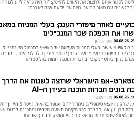
טה לסגור אותם ולחצות את הקווים להייטק: "זה היה נראה לי עולם רחוק
 לגאונים עם תואר מפואר. היום אני יודעת שזה לא ככה"
ועיים לאחר פיטורי הענק: בעלי המניות במאנד
שרו את הכפלת שכר המנכ"לים
23:28
סופי שולמן
ברוב של 99% אישרו בעלי המניות העלאה של כ-95% בתגמול השנתי של
המנכ"לים והמייסדים רועי מן וערן זינמן לכ-14 מיליון דולר לכל אחד. 
שכרם נמוך ביחס למקובל בחברות תוכנה דומות בוול סטריט
טארט-אפ הישראלי שרוצה לשנות את הדרך
ה בונים חברות תוכנה בעידן ה-AI
16:00
מאיר אורבך
IAIG, שהקימו יוצאי סימפלקס נימרוד להבי ועופר בר-אור, גייסה 6 מיליון
בהובלת קרן Aleph. החברה כבר הקימה תשעה מיזמים ומתכננת לבנות ע
סביב AI ומושקות בתוך שבועות