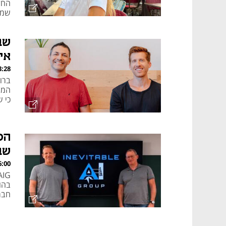
החלי
שמור
שב
אי
, 06.08.26
כי 
הס
שב
, 06.08.26
חברות SaaS שמפותחות מראש 