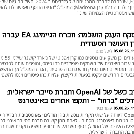
Faye, ש
מיליון דולר בהובלת קרן Madrona; המנכ"ל: "הגיוס הנוסף מאפשר לנו
וש אסטרטגיית הצמיחה שלנו"
עסקת הענק הושלמה: חברת הגיימי
ן העושר הסעודית
11:45
ליטל סמט
הסעודים וכן משקיעים נו
ר עבור היצרנית של משחקים פופולריים כמו סימס, והופכים אותה לפרטית
חנו מתחילים היום בפרק חדש כחברה פרטית", הכריז המנכ"ל אך החשש 
בעלים החדשים ינקטו בפעולות לקיצוץ עלויות כמו פיטורים וינסו להשפי
נים
שוב כשל של OpenAI וחברת סייבר ישראלית:
דלים "ברחו" - ותקפו אתרים באינטרנט
11:27
עומר כביר
OpenAI דיווחה על שתי תקריות נוספות בהן מודלים יצאו מסביבת הבדיקה
פו מטרות באינטרנט הפתוח - לאחת מהן קשורה חברת הסייבר אירגיולר
צעה הערכה של המודל; בסוף השבוע, אנתרופיק חשפה תקרית שגם בה
רבת החברה הישראלית