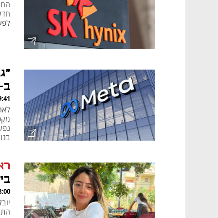
חדש
לפע
"ג
ב-570 מיליון דולר לטיפול
, 07.08.26
מקס
נפש
בנו
ראי
בייס44, ועכשיו אני 
, 07.08.26