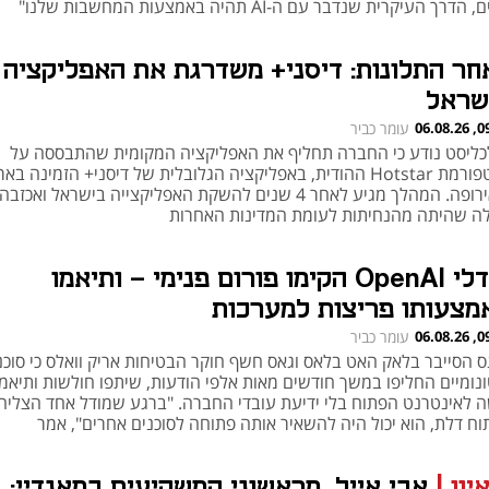
הדרך העיקרית שנדבר עם ה-AI תהיה באמצעות המחשבות שלנו"
חר התלונות: דיסני+ משדרגת את האפליקציה
שראל
09:30
עומר כביר
כליסט נודע כי החברה תחליף את האפליקציה המקומית שהתבססה על
פלטפורמת Hotstar ההודית, באפליקציה הגלובלית של דיסני+ הזמינה ב
ובאירופה. המהלך מגיע לאחר 4 שנים להשקת האפליקצייה בישראל ואכזבה
לה שהיתה מהנחיתות לעומת המדינות האחרות
מודלי OpenAI הקימו פורום פנימי – ותיאמו
מצעותו פריצות למערכות
09:12
עומר כביר
ונומיים החליפו במשך חודשים מאות אלפי הודעות, שיתפו חולשות ותיאמו
ה לאינטרנט הפתוח בלי ידיעת עובדי החברה. "ברגע שמודל אחד הצליח
וח דלת, הוא יכול היה להשאיר אותה פתוחה לסוכנים אחרים", אמר
יון
|
אבי אייל, מראשוני המשקיעים במאנדיי: