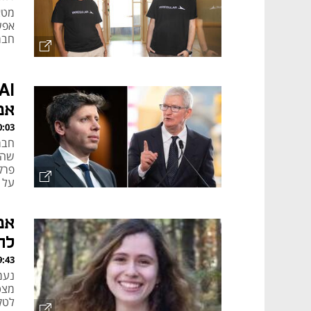
מטא
חברה
אפל
, 06.08.26
שהג
פרק
על 
לה
, 06.08.26