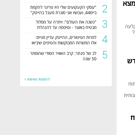
שנמצא
2
"עסקי הקעקועים שלי היו טריגר להקמת
בייס44, ועכשיו אני סוגרת מעגל בהייטק"
3
"נשנה את העולם": ויתרה על מסלול
, נקלעה
מבטיח באוצר - וטיפסה עד להנהלת
ל
חברת ה-AI הירושלמית
4
למרות הפיטורים, ההייטק עדיין מגייס:
אלו המשרות המבוקשות והטיפים שיביאו
אתכם לשם
5
לב של פנתר: קרב האוויר הסודי שהוסתר
50 שנה
דש
לכתבות נוספות >
 פיתוח
כותית
 ברח