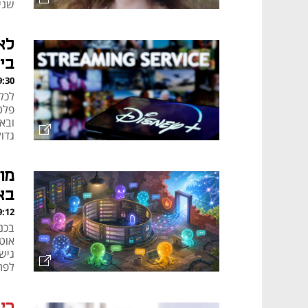
שנים, 
לא
בי
, 06.08.26
לכל
גדו
בא
, 06.08.26
אוט
גיש
לפת
ריא