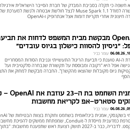
 חשפה כי תקלה בסביבת המבדק של חברת הסייבר הישראלית אירגיולר
אפשרה למודל Muse Spark 1.1 לנצל חולשת אבטחה ולגשת למערכת של
 חיצונית אחרי תקריות דומות אצל אנתרופיק ו-OpenAI
OpenAI מבקשת מבית המשפט לדחות את תביע
: "ניסיון להסוות כישלון בגיוס עובדים"
10:03
עומר כביר
חברת ה-AI טוענת כי תביעת הריגול התעשייתי וגניבת הסודות המסחריים
ישה אפל היא "רקובה ומבוססת על תקשורת שנבחרה סלקטיבית ועל
טיקות גיוס מקובלות שהוצאו מהקשרן". החברה מבקשת למחוק את התב
הסף
אמנית השחמט בת ה-23 עוז
קים סטארט-אפ לקריאת מחשבות
09:43
עומר כביר
מצטרפת כמדענית מייסדת ל-Conduit, שמפתחת ממשקים להפיכת מחש
לטקסט. לדבריה, כבר ב-2027 תושק רצועת ראש שתפענח מחשבות: "בת