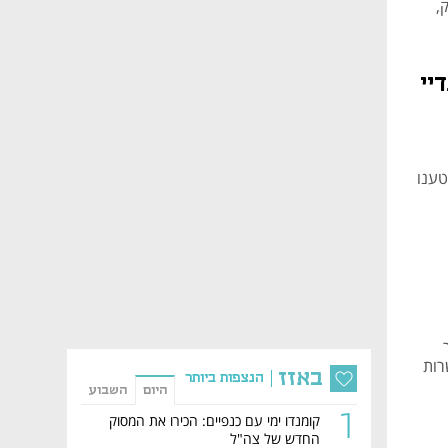
,
יי
בחברה טענו
 דולר
שרות
באזז
הנצפות ביותר
היום
השבוע
1
קומנדו ימי עם כנפיים: הכירו את המסוק
החדש של צה"ל