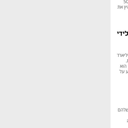
נבחרה לחברה המבטיחה של כלכליסט ב-2024, השלימה גיוס של 50
 להאיץ את
נג EA עברה לידי
ספים כמו קרן אפניטי של ג'ארד קושנר שילמו 55 מיליארד
.
הוא
ע על
 שלהם