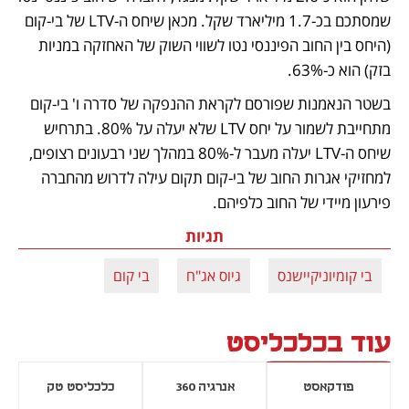
שמסתכם בכ-1.7 מיליארד שקל. מכאן שיחס ה-LTV של בי-קום 
(היחס בין החוב הפיננסי נטו לשווי השוק של האחזקה במניות 
בזק) הוא כ-63%.
בשטר הנאמנות שפורסם לקראת ההנפקה של סדרה ו' בי-קום 
מתחייבת לשמור על יחס LTV שלא יעלה על 80%. בתרחיש 
שיחס ה-LTV יעלה מעבר ל-80% במהלך שני רבעונים רצופים, 
למחזיקי אגרות החוב של בי-קום תקום עילה לדרוש מהחברה 
פירעון מיידי של החוב כלפיהם.
תגיות
בי קומיוניקיישנס
גיוס אג"ח
בי קום
עוד בכלכליסט
פודקאסט
אנרגיה 360
כלכליסט טק