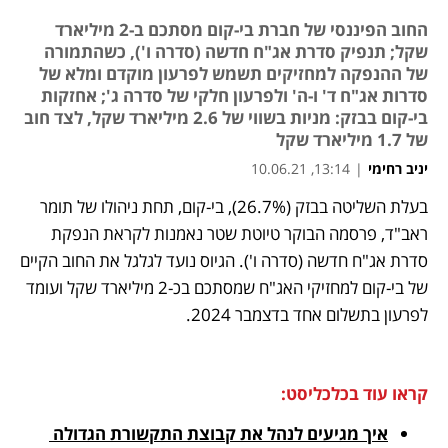
החוב הפיננסי של חברת בי-קום מסתכם ב-2 מיליארד
שקל; תנפיק סדרת אג"ח חדשה (סדרה ו'), כשהתמורה
של ההנפקה למחזיקים תשמש לפרעון מוקדם ומלא של
סדרות אג"ח ד' ו-ה' ולפרעון חלקי של סדרה ג'; אחזקות
בי-קום בבזק: מניות בשווי של 2.6 מיליארד שקל, לצד חוב
של 1.7 מיליארד שקל
יניב רחימי
|
13:14, 10.06.21
בעלת השליטה בבזק (26.7%), בי-קום, תחת ניהולו של תומר 
נפתח בכרטיסייה חדשה
נפתח בכרטיסייה חדשה
נפתח בכרטיסייה חדשה
ראב"ד, פרסמה הבוקר טיוטת שטר נאמנות לקראת הנפקת 
סדרת אג"ח חדשה (סדרה ו'). הגיוס נועד לגלגל את החוב הקיים 
של בי-קום למחזיקי האג"ח שמסתכם בכ-2 מיליארד שקל ועומד 
לפרעון בתשלום אחד בדצמבר 2024. 
קראו עוד בכלכליסט:
איך מגיעים לנהל את קבוצת התקשורת הגדולה 