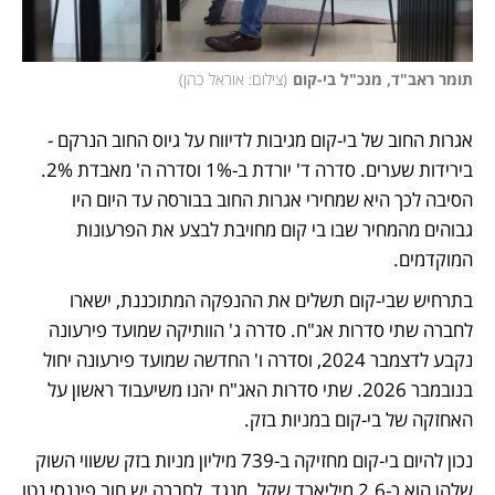
תומר ראב"ד, מנכ"ל בי-קום
(
צילום: אוראל כהן
)
אגרות החוב של בי-קום מגיבות לדיווח על גיוס החוב הנרקם - 
בירידות שערים. סדרה ד' יורדת ב-1% וסדרה ה' מאבדת 2%. 
הסיבה לכך היא שמחירי אגרות החוב בבורסה עד היום היו 
גבוהים מהמחיר שבו בי קום מחויבת לבצע את הפרעונות 
המוקדמים.
בתרחיש שבי-קום תשלים את ההנפקה המתוכננת, ישארו 
לחברה שתי סדרות אג"ח. סדרה ג' הוותיקה שמועד פירעונה 
נקבע לדצמבר 2024, וסדרה ו' החדשה שמועד פירעונה יחול 
בנובמבר 2026. שתי סדרות האג"ח יהנו משיעבוד ראשון על 
האחזקה של בי-קום במניות בזק.
נכון להיום בי-קום מחזיקה ב-739 מיליון מניות בזק ששווי השוק 
שלהן הוא כ-2.6 מיליארד שקל. מנגד, לחברה יש חוב פיננסי נטו 