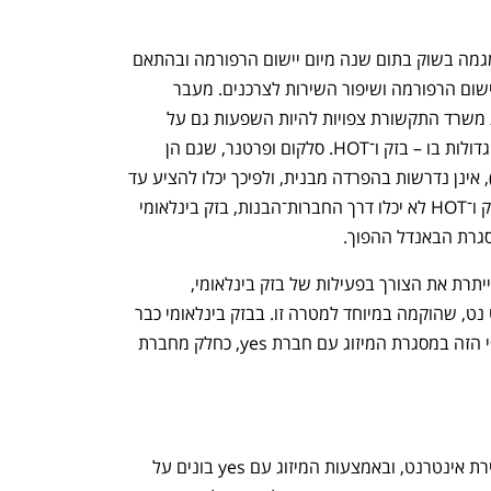
הבית של ההייטק הישראלי
ענף במתח גבוה
במשרד התקשורת הודיעו כי יבדקו את המגמה בשוק בתום שנה מיום יישום הרפורמה ובהתאם 
לממצאים ישקלו צעדים עתידיים לטובת יישום הרפורמה ושיפור השירות לצרכנים. מעבר 
להשפעה הישירה על הצרכנים, להחלטת משרד התקשורת צפויות להיות השפעות גם על 
השוק עצמו ובעיקר על שתי השחקניות הגדולות בו – בזק ו־HOT. סלקום ופרטנר, שגם הן 
נחשבות בעלות תשתית (סלקום דרך IBC), אינן נדרשות בהפרדה מבנית, ולפיכך יכלו להציע עד 
היום גם תשתית וספק במשותף, דבר שבזק ו־HOT לא יכלו דרך החברות־הבנות, בזק בינלאומי 
סגרת הבאנדל ההפוך.
לכאורה ההחלטה של משרד התקשורת מייתרת את הצורך בפעילות של בזק בינלאומי, 
שמספקת גם שיחות בינלאומיות, ושל הוט נט, שהוקמה במיוחד למטרה זו. בבזק בינלאומי כבר 
נערכו מראש לתרחיש הרגולטורי הספציפי הזה במסגרת המיזוג עם חברת yes, כחלק מחברת 
בבזק בינלאומי לא מתכוונים לוותר על מכירת אינטרנט, ובאמצעות המיזוג עם yes בונים על 