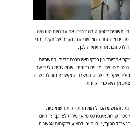
נתחיל בשורה התחתונה: ביטול ההפרדה בין תשתית לספק טובה לצרכן. אם עד היום הוא היה 
צריך לרכוש את השירות דרך שני גורמים נפרדים ולהתמודד מול שניהם במקרה של תקלה, הרי 
ו כתובת אחת ויחידה לכך. 
המצב הקיים הוביל לא אחת למצב של "זריקת אחריות" בין ספקי האינטרנט לבעלי התשתיות 
ולהפך כאשר נוצרו תקלות בשירות. כמו כן נוצר מצב של "מנויים רדומים" שמשלמים בלי ידיעה 
עבור כפל שירותים בסכום שמוערך ב־50 מיליון שקל מדי שנה. במשרד התקשורת הובילו בשנה 
 אך היא עדיין קיימת. 
המעבר לאסדרה החדשה צפוי להיות הדרגתי, והחשש הגדול הוא מהתחזקות השחקניות 
הגדולות ממילא, בזק ו־HOT, שיוכלו כעת למכור שירות אינטרנט מלא ישירות לצרכן. עד היום 
יכלו השתיים למכור שירות אחוד במסגרת "באנדל הפוך", שבו חויבו להציע ללקוחות אפשרות 