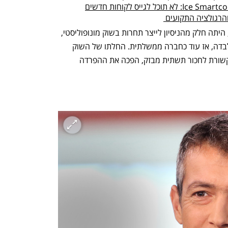
רגולציה התקועים 
יצירת ההפרדה, הייחודית לשוק הישראלי, היתה חלק מהניסיון לייצר תחרות בשוק מונופוליסטי, 
שבו עמדה לפני יותר משני עשורים בזק לבדה, אז עוד כחברה ממשלתית. החלתו של השוק 
הסיטונאי ב־2015, שאיפשרה לחברות תקשורת לחכור תשתית מבזק, הפכה את ההפרדה 