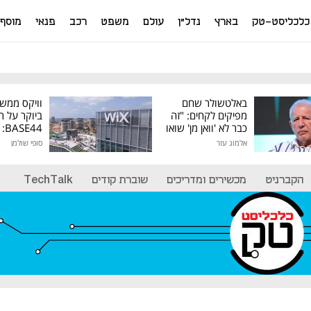
כלכליסט-טק
בארץ
נדל"ן
עולם
משפט
רכב
פנאי
מוסף
באלטשולר שחם
וויקס ממש
מפיקים לקחים: "זה
ביוקר על ר
כבר לא 'וואן מן' שואו
44
של גילעד"
אלמוג עזר
סופי שולמן
מיליון דולר
הקברניט
מכשירים ומדריכים
שוברת קודים
TechTalk