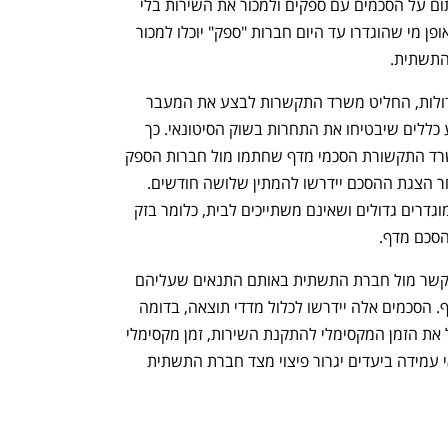
לבחור את הספק, וכעת יוכלו השתיים לחתום על הסכמים עם ספקים ולמכור את השירות בלי 
שהלקוח יידע בהכרח מיהו הספק. באותו אופן מי שהוגדרו עד היום חברות "ספק" יוכלו למכור 
התשתית. 
כדי למנוע התחזקות יתר של החברות הגדולות, החליט משרד התקשרות לבצע את המעבר 
לאסדרה החדשה בצורה הדרגתית ולקבוע כללים שיבטיחו את התחרות בשוק הסיטונאי. כך 
למשל יחויבו חברות התשתית להציג למשרד התקשורת הסכמי מדף שחתמו מול חברות הספק 
בטרם יורשו למכור אינטרנט בעצמן, ולאחר הצגת ההסכם יידרשו להמתין שלושה חודשים. 
הסכמים אלה חייבים להיות עם ספקים שמוגדרים גדולים ושאינם משתייכים לבית, כלומר בזק 
הסכם מדף. 
הסכם המדף יאפשר לכל חברת ספק להתקשר מול חברת התשתית באותם התנאים שעליהם 
היא חתמה עם חברת הספק בהסכם המדף. הסכמים אלה יידרשו לכלול מדדי תוצאה, בדומה 
למודל הנהוג היום באירופה שיכללו למשל את הזמן המקסימלי להתקנת השירות, זמן מקסימלי 
לטיפול בתקלה, זמינות טכנאים וכדומה. אי עמידה ביעדים יגרור פיצוי מצד חברת התשתית 