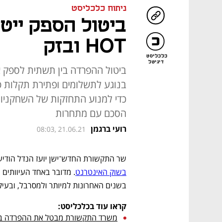
ניתוח כלכליסט
ביטול הספק ייטי
HOT ובזק
כלכליסט
דיגיטל
ביטול ההפרדה בין תשתית לספק א
בנוגע לתשלומים ופתירת תקלות טכ
הסכם עם מתחרות
רועי ברגמן
08:03, 21.06.21
שר התקשורת החדש־ישן יועז הנדל הודיע 
בשוק האינטרנט
בשנים האחרונות למיותר ולמסרבל, ובעיק
קראו עוד בכלכליסט:
משרד התקשורת מבטל את ההפרדה בש