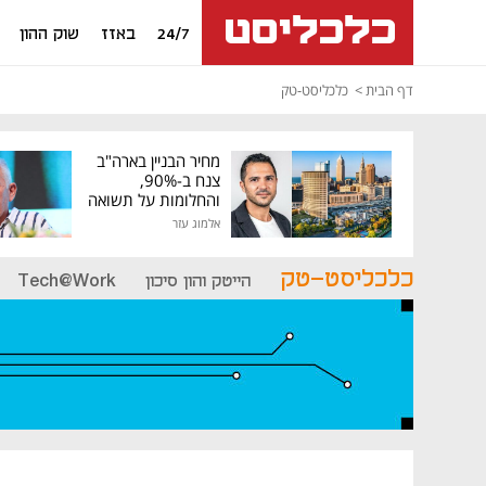
24/7
באזז
שוק ההון
דף הבית
כלכליסט-טק
מחיר הבניין בארה"ב
צנח ב-90%,
והחלומות על תשואה
גבוהה התנפצו
אלמוג עזר
כלכליסט-טק
הייטק והון סיכון
Tech@Work