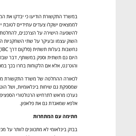
CTech – the gateway to Tech
You
והוט־נט, אלא אם הלקוחות בחרו בכך במ
אלפא שמאגדת גם את פלאפון. 
חתימה עם המתחרות