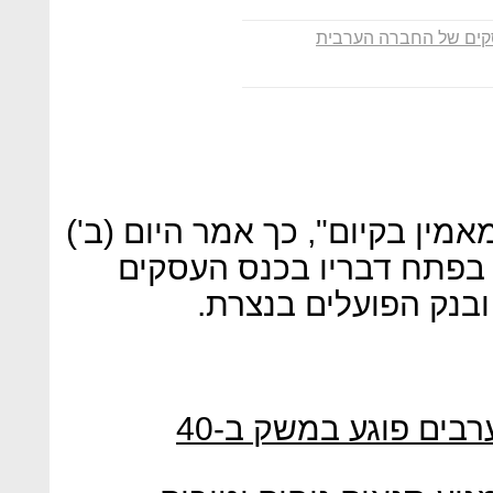
קים של החברה הערבית
מאמין בקיום", כך אמר היום (ב')
 בפתח דבריו בכנס העסקים
בנק הפועלים בנצרת.
ח"כ אחמד טיבי: "אי שילוב ערבים פוגע במשק ב-40