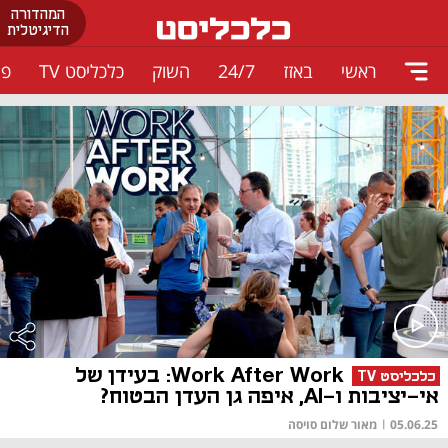
המהדורה
הדיגיטלית
ראשי
באזז
24/7
השוק
כלכליסט TV
פו
Work After Work: בעידן של
כלכליסט TV
אי-יציבות ו-AI, איפה גן העדן הבטוח?
05.06.25
|
מאור שלום סויסה