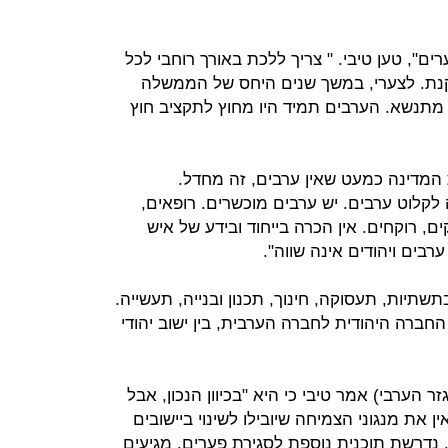
ים", טען טיבי. " צריך ללכת באורך רוחבי לכל
נת. לצערי, במשך שנים היחס של הממשלה
 מתנשא. הערבים תמיד היו מחוץ לתקציב חוץ
המדינה כמעט שאין ערבים, זה מחדל.
קלוט ערבים. יש ערבים מוכשרים. רופאים,
ם, רוקחים. אין הכרה בייחוד ובידע של איש
רבים ויהודים אינה שווה".
תיות, תעסוקה, חינוך, תכנון ובנייה, תעשייה.
החברה היהודית לחברה הערבית, בין ישוב יהודי
החומש למגזר הערבי) אמר טיבי כי היא "בכיוון הנכון, אבל
ין את מנגוני הצמיחה שיובילו לשינוי ביישובים
. נדרשת תוכנית נוספת לסגירת פערים. מגיעים