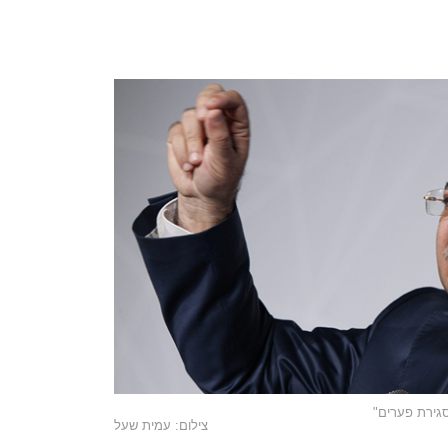
סגירת פערים"
צילום: עמית שעל