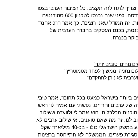
צריך לתת לזה תקציב. כל הציבור הערבי בצפון
חייב את זה. אנו משוועים לנושאי ההנדסה. לפני שנה נכנסו לטכניון 600 סטודנטים
ודנטיות ערביות. זה המודל שאנו רוצים", כך אמר ח"כ אחמד
הכנסת, בכנס העסקים בחברה הערבית של
וקר בנצרת.
ם נוחים וטובים יותר"
לום נתניהו ממשיך לפחד מסמוטריץ'"
הערבית לא ניתן להתקדם"
ם ביותר בישראל כמעט בכל תחום", אמר טיבי.
ודה של ערבים וחרדים, נפשתי עם אמיר לוי ראש
וכנית הכלכלית. הוא אמר לי ולוועדה ששילוב
לנו. זה מה שאנו טוענים. אי שילוב ערבים לא
רק פוגע בנו בחברה הערבית אלא פוגע במשק הישראלי כולו - בכ-40 מיליארד שקל
שב-2010 שמעתי על סגירת פערים. הממשלה לא התייחסה ברצינות