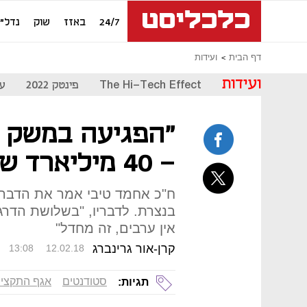
24/7
באזז
שוק
נדל"ן
דף הבית
ועידות
ועידות
The Hi-Tech Effect
פינטק 2022
עת
"הפגיעה במשק מ
- 40 מיליארד שקל בשנה"
ח"כ אחמד טיבי אמר את הדבר
בנצרת. לדבריו, "בשלושת הדרג
אין ערבים, זה מחדל"
קרן-אור גרינברג
13:08
12.02.18
סטודנטים
אגף התקציב
תגיות: