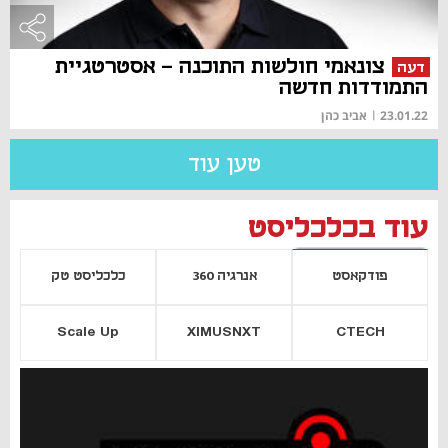
צונאמי חולשות התוכנה - אסטרטגיית
דעה
התמודדות חדשה
23.01.22
|
אביב כהן
טען עוד
עוד בכלכליסט
פודקאסט
אנרגיה 360
כלכליסט טק
Scale Up
XIMUSNXT
CTECH
יסייה חדשה
נפתח בכרטיסייה חדשה