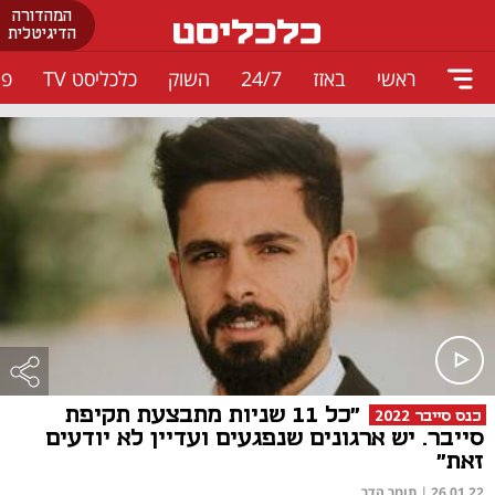
המהדורה
הדיגיטלית
ראשי
באזז
24/7
השוק
כלכליסט TV
פו
"כל 11 שניות מתבצעת תקיפת
כנס סייבר 2022
סייבר. יש ארגונים שנפגעים ועדיין לא יודעים
זאת"
26.01.22
|
תומר הדר