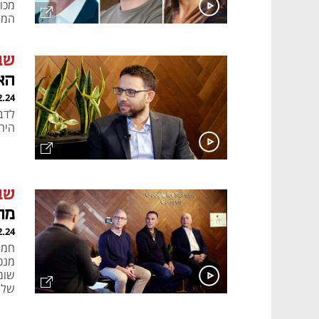
המל
טכנו
שב
הא
2.24
לדב
היה
שב
מה
2.24
חמי 
שומ
של Google וכלכלי