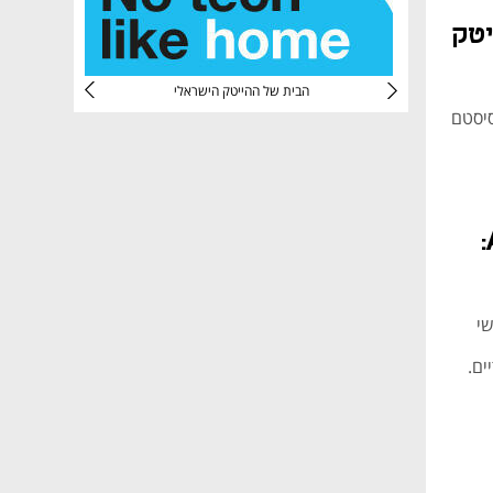
להייטק
CTec
הבית של ההייטק הישראלי
קוסיסטם
ההון האנושי בעידן ה-AI:
שי
ים.