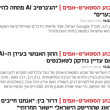
וע הסטארט-אפים
|
"הג'נרטיב AI פתחה 
ערים"
h – the gateway to Tech
You're NXT
14.0
מאיה נחום שחל
ברק רגב, מנכ"ל Google ישראל, אמר ש"אחד הדברים שמייחדים את הא
הוא שישראל נמצאת בחזית הטכנולוגיה"
וע הסטארט-אפים
|
ם עדיין נזדקק לטאלנטים
13.0
שירות כלכליסט
ם השלישי של שבוע הסטארט-אפים של גוגל וכלכליסט מוקדש להון האנו
אלנטים בעידן החדש של הבינה המלאכותית. ברק רגב, דנה מאור, מיכה
מן ויונתן אידלסהיים דנים בשאלה האם עדיין יהיה צורך בטאלנטים יחודי
' יוסי מטיאס, גלי שחר אפרת ואמנון מרחב מסבירים איך מכשירים את
נטים לעידן ה-AI
וע הסטארט-אפים
|
דרור בין: "אנחנו חייבים
אוג שההייטק הישראלי יישאר תחרותי"