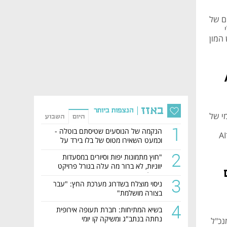
ם של
ש המון
ה־AI
באזז
הנצפות ביותר
קומי של
היום
השבוע
1
הנקמה של הנוסעים שטיסתם בוטלה -
וכמעט השאירו מטוס של בלו בירד על
הקרקע
2
"חוץ מתמונות יפות וסיורים במסעדות
יווניות, לא ברור מה עלה בגורל פרויקט
הנדל"ן"
3
ניסוי מוצלח בשדרוג מערכת החץ: "עבר
בצורה מושלמת"
4
בשיא המתיחות: חברת תעופה אירופית
נחתה בנתב"ג ומשיקה קו יומי
Light ואורי גבאי מנכ"ל