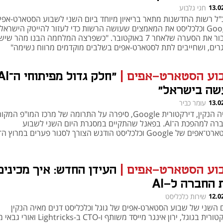
13.0
חגי גלבוע
"ל רשות החדשנות מתאר בריאיון מיוחד ביום השני לשבוע הסטארט-אפי
Google וכלכליסט את המאמצים שעושה הרשות כדי לעזור להייטק הישראלי
לעבור את הסערה שלאחר 7 באוקטובר. "כשפרצה המלחמה הבנו מהר שי
רים, ושחייבים לתת לסטארט-אפים בשלבים מוקדמים מרווח נשימה"
וע הסטארט-אפים
|
"חלק גדול מפיתוחי 
שה בישראל"
13.0
עומר כביר
מאיה הנקין, דירקטורית Google, סיפרה על התרומה של מרכז המו"פ המ
החברה למהפכת ה־AI. בפאנל שהתקיים במסגרת היום השני לשבוע
של Google וכלכליסט הודגש הצורך לסגור פערים במרוץ ה־AI
וע הסטארט-אפים
|
העידן החדש: איך מכינים
 החברה ל-AI
12.0
שירות כלכליסט
ם השני של שבוע הסטארט-אפים של גוגל וכלכליסט דנים מאיה הנקין
דירקטורית בגוגל, ירון אינגר מייסד משותף ו-CTO ב-ricks