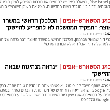
מכון Rise Israel, בשאלה כיצד יש להתאים את חברות ההייטק לעידן הבינה
אכותית. דרור בין, מנכ"ל רשות החדשנות, מציג את השוק הישראלי כ"הא
לוגי"
וע הסטארט-אפים
|
הכלכלן הראשי במשרד
וצר: "תפקיד הממשלה לא להפריע להייטק"
12.0
מאיה נחום שחל
רי ד"ר שמואל אברמזון, הכלכלן הראשי במשרד האוצר, "בהצלחה של הה
 לממשלה חלק אבל היא לא הגורם המרכזי"
וע הסטארט-אפים
|
"נראה מנהיגות שבאה
הייטק"
12.0
מאיה נחום שחל
פרס, שותף מייסד קרן פיטנגו, אופטימי שתהיה "מדינה טובה יותר". ברק 
מנכ"ל Google ישראל: "יהיה דור חדש של מנהיגות". הדברים נאמרו בפאנל
רים על הסטארט–אפ ניישן ביום השידורים הראשון של שבוע הסטארט־א
סט