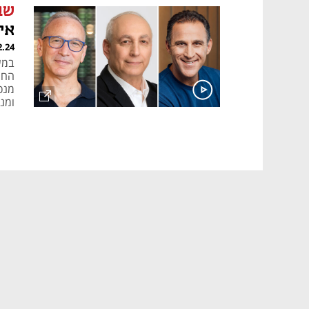
שב
אי
2.24
במש
החו
מנכ"
ומנ
היש
להנ