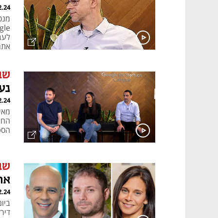
2.24
מנכ
אתג
שב
נע
2.24
הסטארט־אפים 
שב
את
2.24
ביו