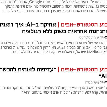
"נחזור להוביל". נועה אלפנט לפלר, דירקטורית Google, אמרה: 
טיח נגישות לתשתיות ולכוח מחשוב, להכשיר כוח אדם ולדעת לתמוך
שייה". הדברים נאמרו בפאנל שנערך במסגרת היום הרביעי של שבוע
־אפים של Google וכלכליסט
וע הסטארט-אפים
|
אתיקה ב-AI: איך דואגי
תנהגות אחראית בשוק ללא רגולציה
14.0
שירות כלכליסט
ם הרביעי של שבוע הסטארט-אפים של גוגל וכלכליסט דנים נועה אלפנט 
מגוגל, פרופ' יואב שוהם מנכ"ל AI21, מאיר לוין המשנה ליועמ"שית ופרופ' ג
, בשאלות אתיקה בעידן הבינה המלאכותית
וע הסטארט-אפים
|
"עדיפות לאומית להכשר
14.0
מעין מנלה
נפתח בכרטיסייה חדשה
נפתח בכרטיסייה חדשה
פרופ' יוסי מטיאס, סגן נשיא Google העולמית ומנכ"ל מרכז המחקר והפיתו
אל, קרא לפעול "להכשרת כוח אדם איכותי בתחום ה־AI”