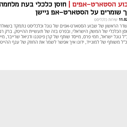
וע הסטארט-אפים
|
חוסן כלכלי בעת מלחמה:
ך שומרים על הסטארט-אפ ניישן
11.0
שירות כלכליסט
דר הראשון של שבוע הסטארט-אפים של גוגל וכלכליסט נתמקד בשאלת
סן הכלכלי של המשק הישראלי, ובפרט בזה של תעשיית ההייטק. ברק רג
ל גוגל ישראל, חמי פרס, מייסד שותף של קרן פיטנגו ודניאל שרייבר, מיי
כ"ל משותף של למונייד, ידונו איך אפשר לשמר את החוזק של ענף ההייט
ראלי. ד"ר שמואל אברמזון, הכלכלן הראשי באוצר, ידון בשאלה איך ממשי
יע את הכלכלה הישראלית