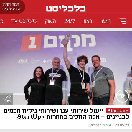
המהדורה
הדיגיטלית
ראשי
באזז
24/7
השוק
כלכליסט TV
פו
ייעול שירותי ענן ושירותי ניקיון חכמים
+StartUp
לבניינים - אלה הזוכים בתחרות +StartUp
23.05.23
|
שירות כלכליסט