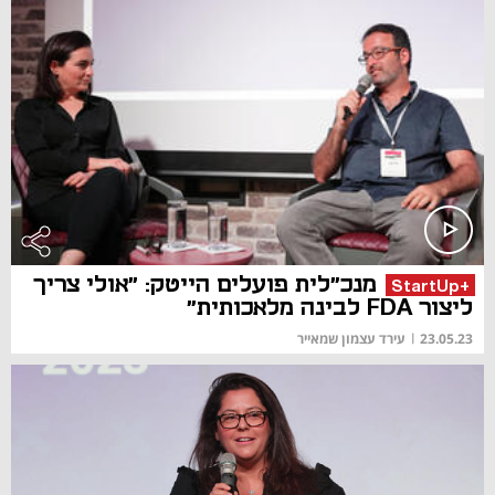
מנכ"לית פועלים הייטק: "אולי צריך
+StartUp
ליצור FDA לבינה מלאכותית"
23.05.23
|
עירד עצמון שמאייר