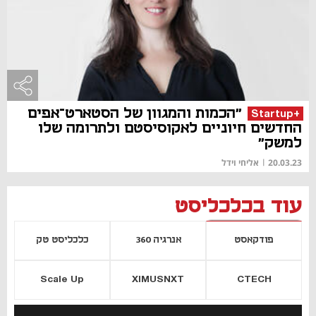
"הכמות והמגוון של הסטארט־אפים
+Startup
החדשים חיוניים לאקוסיסטם ולתרומה שלו
למשק"
20.03.23
|
אליחי וידל
עוד בכלכליסט
פודקאסט
אנרגיה 360
כלכליסט טק
Scale Up
XIMUSNXT
CTECH
יסייה חדשה
נפתח בכרטיסייה חדשה