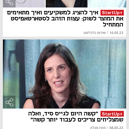
איך להציג למשקיעים ואיך מתאימים
+StartUp
את המוצר לשוק: עצות הזהב לסטארטאפיסט
המתחיל
16.05.23
|
שירות כלכליסט
"קשה היום לגייס סיד, ואלה
+StartUp
שמצליחים צריכים לעבוד יותר קשה"
08.05.23
|
מעין מנלה