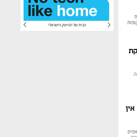
ת
ופות
CTec
הבית של ההייטק הישראלי
קת
ה
אין
ופים