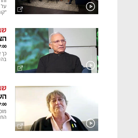
והח
על 
"קו
שב
הצ
, 28.04.25
כך 
בהי
שב
הע
, 28.04.25
מזכ
החי