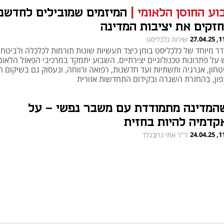
וע החוסן הלאומי
|
המיזמים שמובילים לחדשנ
חזקים את יציבות המדינה
11:50
שירות כלכליסט
ר מיוחד של כלכליסט בוחן כיצד תעשיות שונות תורמות לכלכלה ולביטחון
 על פתרונות טכנולוגיים יצירתיים. השבוע יתמקד במרכיבי הפאזל הלאומ
חון, אנרגיה ותשתיות ועד חדשנות, רפואה ורווחה, ונעסוק גם בשיקום ה
פון, בהחזרת השגרה ובקידום התחדשות אזורית
המדינה מתמודדת עם משבר נפשי – על
קדמיה להיות בחזית
11:08
ד"ר אתי גרובגלד