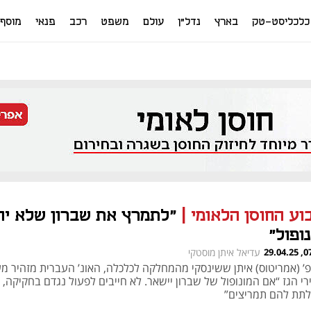
כלכליסט-טק
בארץ
נדל"ן
עולם
משפט
רכב
פנאי
מוסף
וע החוסן הלאומי
|
"לתמרץ את שברון שלא יהי
ופול"
07:00
עדיאל איתן מוסטקי
פ’ (אמריטוס) איתן ששינסקי מהמחלקה לכלכלה, האונ’ העברית מזהיר מע
רי הגז “אם המונופול של שברון יישאר. לא חייבים לפעול נגדם בחקיקה,
לתת להם תמריצים”