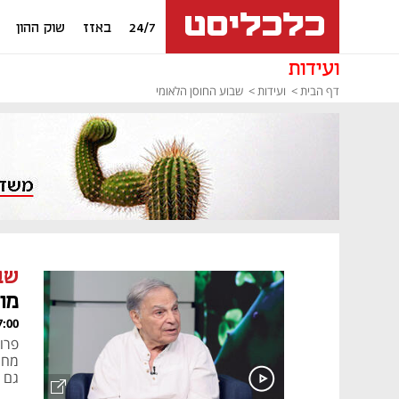
24/7
באזז
שוק ההון
ועידות
דף הבית
ועידות
שבוע החוסן הלאומי
שב
מונ
, 29.04.25
פרו
מחי
גם 