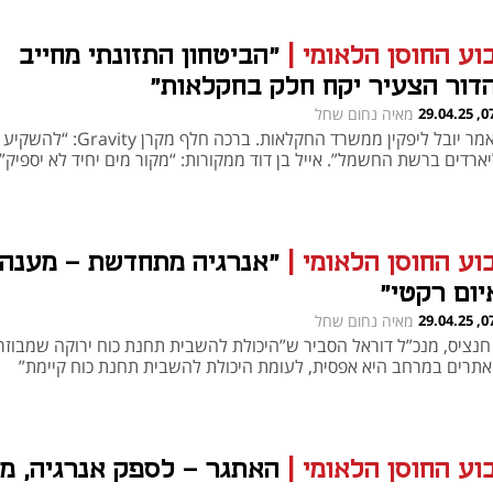
וע החוסן הלאומי
|
"הביטחון התזונתי מחייב
דור הצעיר יקח חלק בחקלאות"
07:00
מאיה נחום שחל
כך אמר יובל ליפקין ממשרד החקלאות. ברכה חלף מקרן Gravity: “להשקיע
ארדים ברשת החשמל”. אייל בן דוד ממקורות: “מקור מים יחיד לא יספיק”
וע החוסן הלאומי
|
"אנרגיה מתחדשת – מענה
יום רקטי"
07:00
מאיה נחום שחל
י חנציס, מנכ”ל דוראל הסביר ש”היכולת להשבית תחנת כוח ירוקה שמבוזר
נפתח בכרטיסייה חדשה
נפתח בכרטיסייה חדשה
וע החוסן הלאומי
|
האתגר - לספק אנרגיה, מי