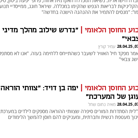
ברה הישראלית. נשיאת המכללה האקדמית אחוה, פרופ' יפעת ביטון, סיפ
הקליניקות לבריאות הנפש שהקימו במכללה. שיראל חוגג, ממייסדיי תנוע
מו": "מנסים להתמיר את ההנהגה הישנה בחדשה"
וע החוסן הלאומי
|
"נדרש שילוב מהלך מדיני 
באי"
07:00
עמיר קורץ
אמר מפקד חיל האוויר לשעבר כשהתייחס ללחימה בעזה. "אנו לא מסתפק
שג צבאי"
וע החוסן הלאומי
|
יפה בן דויד: "צוותי הוראה
וגן של המערכת"
07:00
מאיה נחום שחל
"לית הסתדרות המורים סיפרה שצוותי ההוראה מספקים לילדים במערכת
נוך מעטפת רגשית וחברתית, ומעניקים להם חוסן להמשך הלימודים