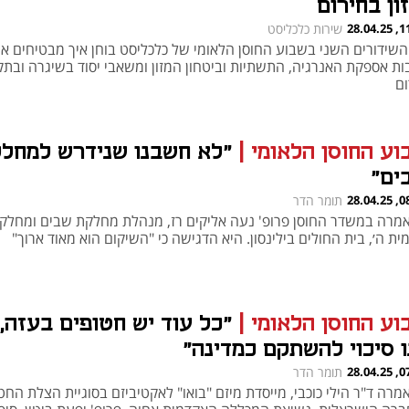
ון בחירום
11:50
שירות כלכליסט
 השידורים השני בשבוע החוסן הלאומי של כלכליסט בוחן איך מבטיחים א
בות אספקת האנרגיה, התשתיות וביטחון המזון ומשאבי יסוד בשיגרה ובתק
h – the gateway to Tech
You're NXT
ום
וע החוסן הלאומי
|
"לא חשבנו שנידרש למחל
ים"
08:34
תומר הדר
אמרה במשדר החוסן פרופ' נעה אליקים רז, מנהלת מחלקת שבים ומחלק
ית ה׳, בית החולים בילינסון. היא הדגישה כי "השיקום הוא מאוד ארוך"
וע החוסן הלאומי
|
"כל עוד יש חטופים בעזה, 
ו סיכוי להשתקם כמדינה"
07:00
תומר הדר
מרה ד"ר הילי כוכבי, מייסדת מיזם "בואו" לאקטיביזם בסוגיית הצלת החט