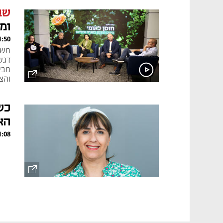
שב
ומ
, 27.04.25
משד
דגש
מביט
והצ
כש
הא
, 24.04.25