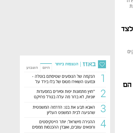
רה
ת
לצד
ים
באזז
הנצפות ביותר
היום
השבוע
1
הנקמה של הנוסעים שטיסתם בוטלה -
וכמעט השאירו מטוס של בלו בירד על
 הם
הקרקע
2
"חוץ מתמונות יפות וסיורים במסעדות
יווניות, לא ברור מה עלה בגורל פרויקט
הנדל"ן"
3
האבא תבע את בנו: הדרמה המשפטית
שהגיעה לבית המשפט העליון
4
ההגירה מישראל: יותר הייטקיסטים
ורופאים עוזבים, ואובדן ההכנסות ממסים
מזנק