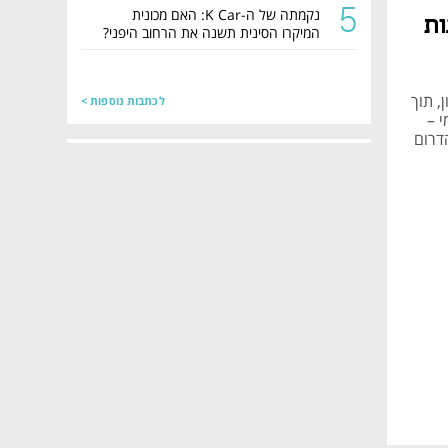
5
נקמתה של ה-K Car: האם מכונית
ות
המיקרו הסינית תשנה את הרחוב היפני?
, תוך
לכתבות נוספות >
י –
דרום