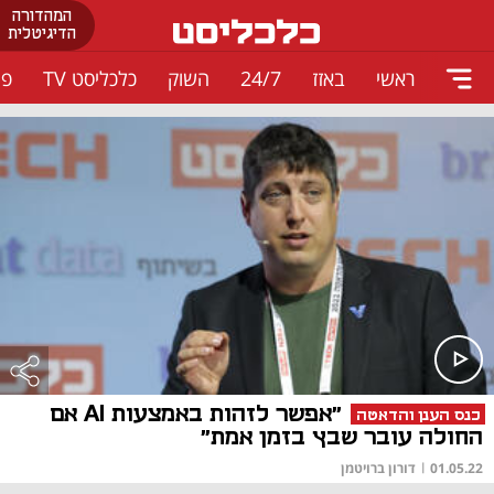
המהדורה
הדיגיטלית
ראשי
באזז
24/7
השוק
כלכליסט TV
פו
"אפשר לזהות באמצעות AI אם
כנס הענן והדאטה
החולה עובר שבץ בזמן אמת"
01.05.22
|
דורון ברויטמן