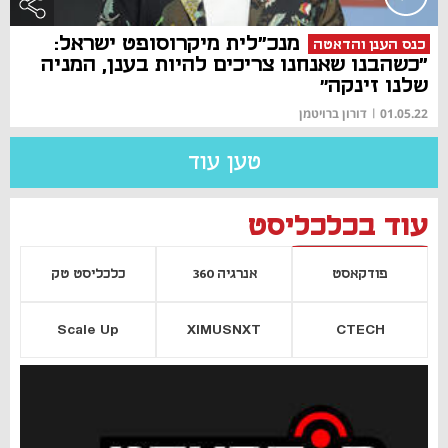
מנכ"לית מיקרוסופט ישראל:
כנס הענן והדאטה
"כשהבנו שאנחנו צריכים להיות בענן, המניה
שלנו זינקה״
01.05.22
|
דורון ברויטמן
טען עוד
עוד בכלכליסט
פודקאסט
אנרגיה 360
כלכליסט טק
Scale Up
XIMUSNXT
CTECH
יסייה חדשה
נפתח בכרטיסייה חדשה