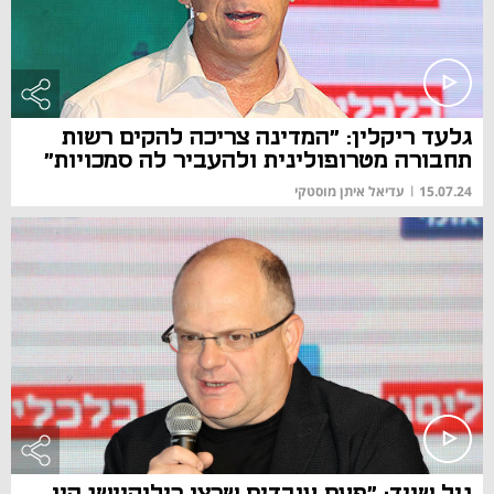
גלעד ריקלין: "המדינה צריכה להקים רשות
תחבורה מטרופולינית ולהעביר לה סמכויות"
15.07.24
|
עדיאל איתן מוסטקי
גיל שויד: "פעם עובדים שרצו רילוקיישן היו