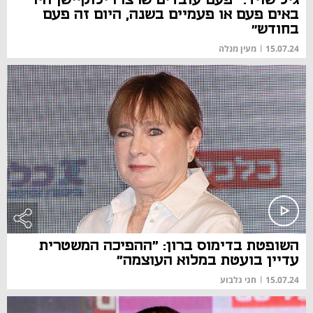
באים פעם או פעמיים בשנה, היום זה פעם
בחודש״
15.07.24
|
מעין מנלה
השופטת בדימוס ברון: "ההפיכה המשטרית
עדיין בועטת במלוא העוצמה"
15.07.24
|
חגי גלבוע