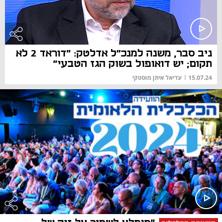
ניב סבר, משנה למנכ"ל אדלטק: "דוראד 2 לא
תקום; יש דואופול בשוק הגז הטבעי"
15.07.24
|
עדיאל איתן מוסטקי