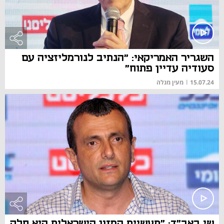
השגריר האמריקאי: "הנתיב לנורמליזציה עם
סעודיה עדיין פתוח"
15.07.24
|
מעין מנלה
שי באב"ד: "תעשיית המזון הישראלית היא חלק