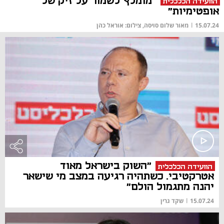
"מומלץ לשמור על זיק של
הוועידה הכלכלית
אופטימיות"
15.07.24
|
מאור שלום סויסה, צילום: אוראל כהן
"השוק בישראל מאוד
הוועידה הכלכלית
אטרקטיבי. כשתהיה רגיעה במצב מי שישאר
יהנה מתגמול הולם"
15.07.24
|
שקד גרין