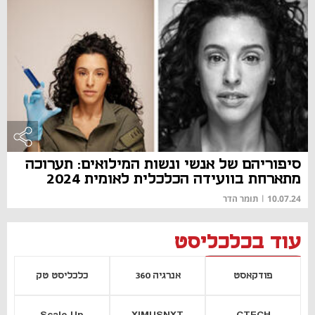
סיפוריהם של אנשי ונשות המילואים: תערוכה
מתארחת בוועידה הכלכלית לאומית 2024
10.07.24
|
תומר הדר
עוד בכלכליסט
פודקאסט
אנרגיה 360
כלכליסט טק
Scale Up
XIMUSNXT
CTECH