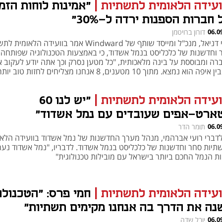
ועידה הלאומית לתשתיות
|
"אמינות לוחות הזמ
חברות הספנות ירדה ל-30%"
06.0
דורון ברויטמן
h – the gateway to Tech
You're NXT
עמי דניאל, מנכ"ל ומייסד שותף של Windward אמר בוועידה הלאומ
 וחדשנות של כלכליסט בנמל אשדוד, כי באמצעות הטכנולוגיה שפותחה
רה ומבוססת על בינה מלאכותית, "כל מטען נסרק וכך אתה יודע לעקוב א
ולהבין איפה הוא נמצא. מתוך 10 מטענים, 8 אנחנו מצליחים לחזות טוב יות
ר חברות הספנות"
ועידה הלאומית לתשתיות
|
"יש לנו 60
ארט-אפים שעובדים עם נמל אשדוד"
06.0
תומר הדר
לדברי רועי אברהמי, מנהל מערך החדשנות של נמל אשדוד בוועידה הלאו
תיות סחר וחדשנות של כלכליסט בנמל אשדוד. לדבריו, "נמל אשדוד נער
ות הנמל החכם ביותר בישראל עם מובילות טכנולוגית"
ועידה הלאומית לתשתיות
|
חמי פרס: "הטכנולו
נה את הדרך בה אנחנו מקימים תשתיות"
06.0
יובל שדה