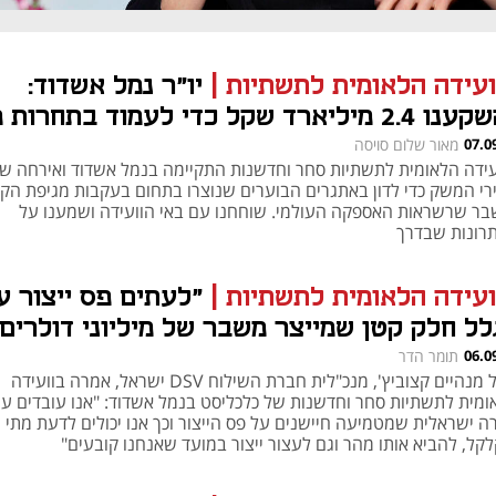
ועידה הלאומית לתשתיות
|
יו"ר נמל אשדוד:
"השקענו 2.4 מיליארד שקל כדי לעמוד בתחרות 
מלים החדשים"
07.0
מאור שלום סויסה
עידה הלאומית לתשתיות סחר וחדשנות התקיימה בנמל אשדוד ואירחה ש
ירי המשק כדי לדון באתגרים הבוערים שנוצרו בתחום בעקבות מגיפת הקו
בר שרשראות האספקה העולמי. שוחחנו עם באי הוועידה ושמענו על
רונות שבדרך
ועידה הלאומית לתשתיות
|
"לעתים פס ייצור ע
לל חלק קטן שמייצר משבר של מיליוני דולרים"
06.0
תומר הדר
סיגל מנהיים קצוביץ', מנכ"לית חברת השילוח DSV ישראל, אמרה בוועידה
נפתח בכרטיסייה חדשה
נפתח בכרטיסייה חדשה
ומית לתשתיות סחר וחדשנות של כלכליסט בנמל אשדוד: "אנו עובדים ע
ה ישראלית שמטמיעה חיישנים על פס הייצור וכך אנו יכולים לדעת מתי 
לקל, להביא אותו מהר וגם לעצור ייצור במועד שאנחנו קובעים"