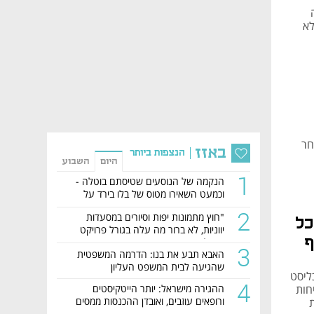
לא
ת סחר
באזז
הנצפות ביותר
היום
השבוע
1
הנקמה של הנוסעים שטיסתם בוטלה -
וכמעט השאירו מטוס של בלו בירד על
הקרקע
2
"חוץ מתמונות יפות וסיורים במסעדות
כל
יווניות, לא ברור מה עלה בגורל פרויקט
ף
הנדל"ן"
3
האבא תבע את בנו: הדרמה המשפטית
שהגיעה לבית המשפט העליון
ליסט
4
ההגירה מישראל: יותר הייטקיסטים
חות
ורופאים עוזבים, ואובדן ההכנסות ממסים
ת
מזנק