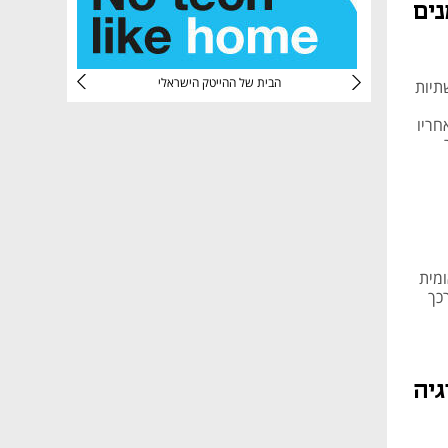
נים
CTec
הבית של ההייטק הישראלי
ית לתשתיות
חריו
ר
מית
כך
גיה