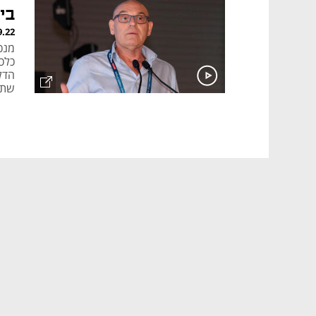
בי
9.22
מנכ
כלכ
הדל
שתי