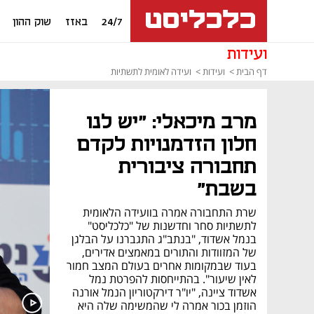
24/7
באזז
שוק ההון
ועידות
דף הבית
ועידות
ועידה לאומית לתשתיות
מרב מיכאלי: "יש לנו
חלון הזדמנויות לקדם
תחבורה ציבורית
בשבת"
שרת התחבורה אמרה בוועידה הלאומית
לתשתיות סחר וחדשנות של "כלכליסט"
בנמל אשדוד, "בנתב"ג התגברנו על הבלגן
של המזוודות והתורים במאמצים אדירים,
בעוד שבמקומות אחרים בעולם המצב חמור
לאין שיעור". בהתייחסות להפרטת נמל
אשדוד ציינה, "יו"ר דירקטוריון הנמל אורנה
הוזמן בכור אמרה לי שהמשימה שלה היא