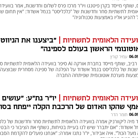
 שותף מייסד בקרן פיטנגו ויו"ר מרכז פרס לשלום וחדשנות, אמר בוועידה
ומית לתשתיות סחר וחדשנות של "כלכליסט" בנמל אשדוד: "אין תחום ש
 להגיע אליו באמצעות טכנולוגיה"
ועידה הלאומית לתשתיות
|
"ביצענו את הניווט
וטונומי הראשון בעולם לספינה"
06.0
עמיר קורץ
דור רביב, שותף מייסד בחברת אורקה AI סיפר בוועידה הלאומית לתשתיו
שנות של כלכליסט בנמל אשדוד על הפלגה של ספינה מסחרית שבוצעה
צעות מערכת אוטונומית שפיתחה החברה
ועידה הלאומית לתשתיות
|
יו"ר נת"ע: "עושים 
מץ שהקו האדום של הרכבת הקלה ייפתח בסו
במבר"
06.0
תומר הדר
ד מיה ליקוורניק אמרה בוועידה הלאומית לתשתיות סחר וחדשנות של כלכ
ל אשדוד: "אם יתברר שיש לנו בעיית בטיחות, נשתף את הציבור כי הבטי
 מעל הכול". איה אבידור, יו"ר נתגז אמרה: "אנחנו פועלים להקדמת הסב