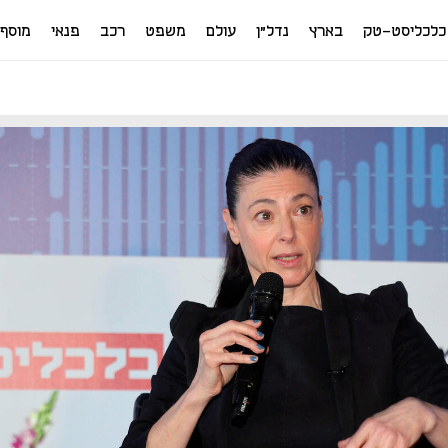
כלכליסט-טק
בארץ
נדל"ן
עולם
משפט
רכב
פנאי
מוסף