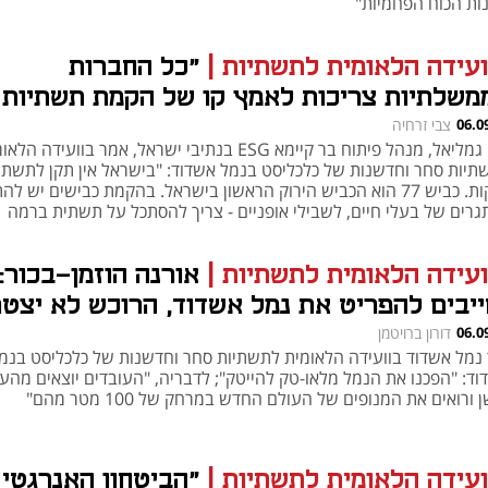
ות הכוח הפחמיות"
ועידה הלאומית לתשתיות
|
"כל החברות
משלתיות צריכות לאמץ קו של הקמת תשתיות
קות"
06.0
צבי זרחיה
עדי גמליאל, מנהל פיתוח בר קיימא ESG בנתיבי ישראל, אמר בוועידה ה
תיות סחר וחדשנות של כלכליסט בנמל אשדוד: "בישראל אין תקן לתשתי
ירוקות. כביש 77 הוא הכביש הירוק הראשון בישראל. בהקמת כבישים יש לה
גרים של בעלי חיים, לשבילי אופניים - צריך להסתכל על תשתית ברמה
יסטית שתשרת את הציבור"
ועידה הלאומית לתשתיות
|
אורנה הוזמן-בכור:
ייבים להפריט את נמל אשדוד, הרוכש לא יצט
שקיע בו"
06.0
דורון ברויטמן
ר נמל אשדוד בוועידה הלאומית לתשתיות סחר וחדשנות של כלכליסט בנמ
וד: "הפכנו את הנמל מלאו-טק להייטק"; לדבריה, "העובדים יוצאים מהע
 ורואים את המנופים של העולם החדש במרחק של 100 מטר מהם"
ועידה הלאומית לתשתיות
|
"הביטחון האנרגטי