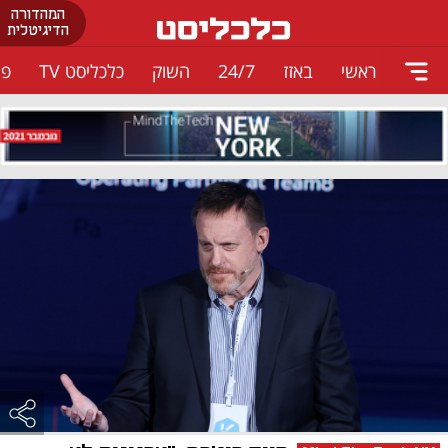
המהדורה
הדיגיטלית
ראשי
באזז
24/7
השוק
כלכליסט TV
פו