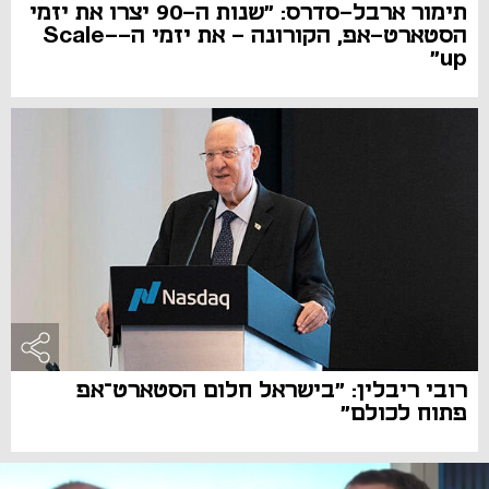
תימור ארבל-סדרס: "שנות ה-90 יצרו את יזמי
הסטארט-אפ, הקורונה - את יזמי ה-Scale-
up"
רובי ריבלין: "בישראל חלום הסטארט־אפ
פתוח לכולם"