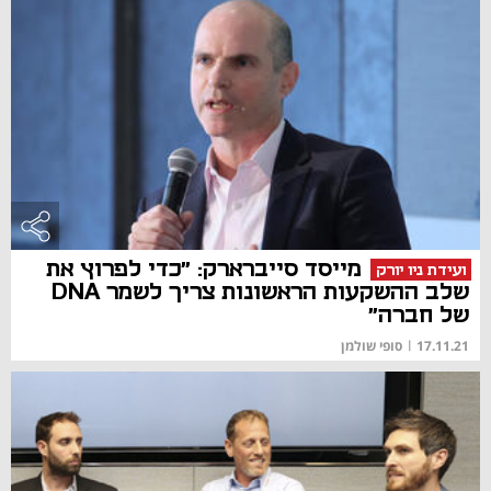
מייסד סייברארק: "כדי לפרוץ את
ועידת ניו יורק
שלב ההשקעות הראשונות צריך לשמר DNA
של חברה"
17.11.21
|
סופי שולמן