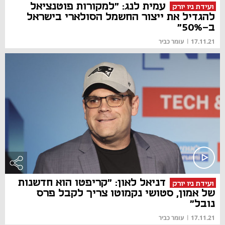
עמית לנג: "למקורות פוטנציאל
ועידת ניו יורק
להגדיל את ייצור החשמל הסולארי בישראל
ב-50%"
17.11.21
|
עומר כביר
דניאל לאון: "קריפטו הוא חדשנות
ועידת ניו יורק
של אמון, סטושי נקמוטו צריך לקבל פרס
נובל"
17.11.21
|
עומר כביר