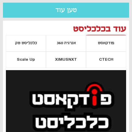
טען עוד
עוד בכלכליסט
פודקאסט
אנרגיה 360
כלכליסט טק
Scale Up
XIMUSNXT
CTECH
יסייה חדשה
נפתח בכרטיסייה חדשה