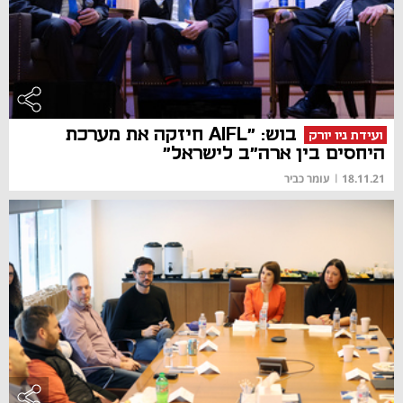
בוש: "AIFL חיזקה את מערכת
ועידת ניו יורק
היחסים בין ארה"ב לישראל"
18.11.21
|
עומר כביר