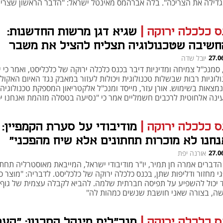
דילה את הצריכה". בלה אברהמס מאינטל ישראל: "הדבר הראשון שצריך
ות זה להיות שקופים"
ס כלכלה ירוקה
|
שגיא דגן מרשות החדשנות:
חשיבה שטכנולוגיה תצליח להציל את משבר
קלים היא נאיבית"
27.0
יובל שדה
 סמנכ"ל צמיחה ומדיניות דיבר בכנס כלכלה ירוקה של כלכליסט, ואמר כי 
לוגיות רבות שבשלות טכנולוגית ויכולות לעזור במאבק נגד האיום האקולו
נמצאות בשימוש. אורן עזר, מייסד ומנכ"ל אלקטריאון המספקת טכנולוגיה
ינה אלחוטית לרכבים חשמליים אמר כי "נסיעה בטסלה מזהמת ואנחנו יכ
ור עם כאוס אחד גדול"
ס כלכלה ירוקה
|
מודיבודי על סערת הקמפיין:
נחנו לא מוכרות תחתונים אלא שיח מהפכני"
27.0
אורנה יפת
הדברים אמרה חן תמיר, יו"ר מודיבודי ישראל, המייבאת מאוסטרליה תחתו
י מחזור ודליפות שתן, בכנס כלכלה ירוקה של כלכליסט. לדבריה: "מוצר ס
נפתח בכרטיסייה חדשה
נפתח בכרטיסייה חדשה
 יכול להשפיע על תפיסה חברתית שלמה. להביא לקבלה עצמית של גוף
ה, בצורה שאני חושבת שנשים כמהות לה"
ס כלכלה ירוקה
|
מנכ"לית מינהל התכנון: "העת