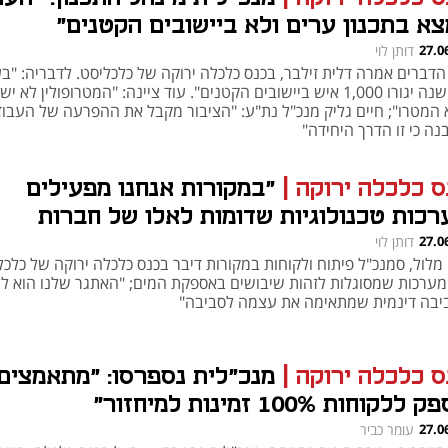
צא בתכנון ערים ולא ביישובים הקטנים"
27.0
דותן לוי
הדברים אמרה דלית זילבר, בכנס כלכלה ירוקה של כלכליסט. לדבריה: "בע
h – the gateway to Tech
You're NXT
15 שנה יגורו 1,000 איש ביישובים הקטנים". עוד ציינה: "המטרופולין לא יש
 המטרו"; חיים גליק מנכ"ל נת"ע: "הציבור מקבל את ההפרעה של העבוד
ה כי זו הדרך היחידה"
ס כלכלה ירוקה
|
"במקורות אנחנו מפעילים
רכות טכנולוגיות שדומות לאלו של חברות
טחוניות"
27.0
דותן לוי
מלול, סמנכ"ל פיתוח ולקוחות במקורות דיבר בכנס כלכלה ירוקה של כלכל
מערכות שמסוגלות לזהות שיבושים באספקת המים; "האתגר שלנו הוא ל
יבה דינמית שמתאימה את עצמה לסביבה"
ס כלכלה ירוקה
|
מנכ"לית נספרסו: "מתאמצים
ללקוחות 100% זמינות למיחזור"
27.0
עומר כביר