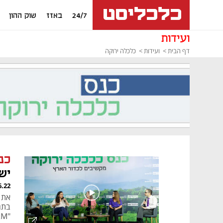
24/7
באזז
שוק ההון
ועידות
דף הבית
ועידות
כלכלה ירוקה
כנ
יש
במ
6.22
את 
בתגו