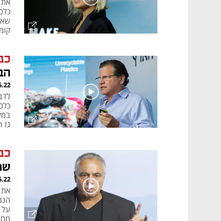
את 
כלכ
שאר
קומפ
כנ
הב
6.22
כלכ
גז 
כנ
שמ
6.22
את 
הננו
על 
מחו