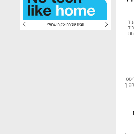
וד
CTec
הבית של ההייטק הישראלי
רוד
ות
יסט
הפוך