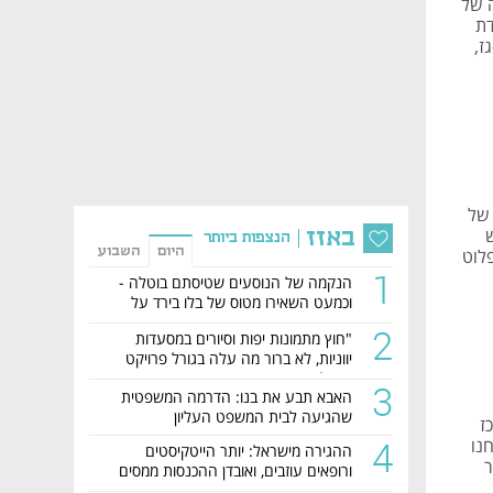
 של
דת
ז,
לה ירוקה של
באזז
הנצפות ביותר
היום
השבוע
ה הזו לפלוט
1
הנקמה של הנוסעים שטיסתם בוטלה -
וכמעט השאירו מטוס של בלו בירד על
הקרקע
2
"חוץ מתמונות יפות וסיורים במסעדות
יווניות, לא ברור מה עלה בגורל פרויקט
הנדל"ן"
3
האבא תבע את בנו: הדרמה המשפטית
שהגיעה לבית המשפט העליון
ז
4
נו
ההגירה מישראל: יותר הייטקיסטים
ר
ורופאים עוזבים, ואובדן ההכנסות ממסים
מזנק