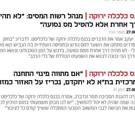
ס כלכלה ירוקה
|
מנהל רשות המסים: "לא תהי
ך אחרת אלא להטיל מס נסועה"
27.0
תומר הדר
 יעקב אמר את הדברים בכנס כלכלה ירוקה של כלכליסט. לדבריו: "בחוק
דרים פתחנו את השער למס גודש ובתפיסה העתידית בה הכביש הוא מ
לי - לא תהיה דרך אחרת ממס נסועה, בדגש על הפן הטכנולוגי ונושא הפר
הדרך הכי נכונה לבטא את השפעתו הכוללת של כלי הרכב"
ס כלכלה ירוקה
|
"אם מתווה פינוי התחנה
רכזית בת"א לא יתקדם, נכריז על האזור כמזו
27.0
דותן לוי
ה להגנת הסביבה תמר זנדברג, אמרה בכנס כלכלה ירוקה של כלכליסט כ
ה שמה שהיה לא יכול להמשיך, "יש לנו מבחן משמעותי בתום הזיכיון לכי
ות את הגישה לגבי המשאב הטבעי המתכלה ששייך קודם כל לציבור"