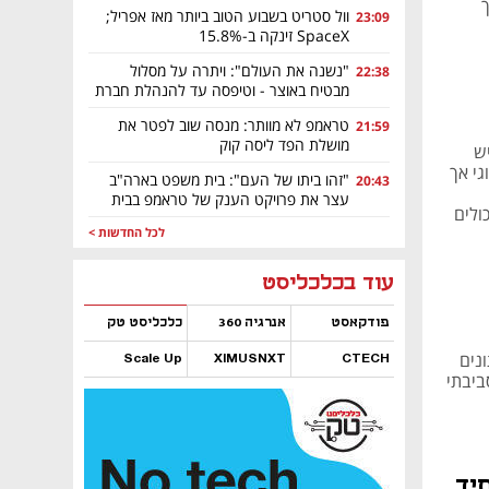
וול סטריט בשבוע הטוב ביותר מאז אפריל;
23:09
SpaceX זינקה ב-15.8%
"נשנה את העולם": ויתרה על מסלול
22:38
מבטיח באוצר - וטיפסה עד להנהלת חברת
ה-AI הירושלמית
טראמפ לא מוותר: מנסה שוב לפטר את
21:59
מושלת הפד ליסה קוק
יש
גי אך
"זהו ביתו של העם": בית משפט בארה"ב
20:43
עצר את פרויקט הענק של טראמפ בבית
ולים
הלבן
לכל החדשות >
נפתח בכרטיסייה חדשה
נפתח בכרטיסייה חדשה
נפתח בכרטיסייה חדשה
נפתח בכרטיסייה חדשה
נפתח בכרטיסייה חדשה
נפתח בכרטיסייה חדשה
עוד בכלכליסט
פודקאסט
אנרגיה 360
כלכליסט טק
נים
Scale Up
XIMUSNXT
CTECH
ביבתי
נפתח בכרטיסייה חדשה
נפתח בכרטיסייה חדשה
נפתח בכרטיסייה חדשה
נפתח בכרטיסייה חדשה
יד