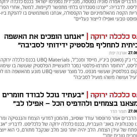
הדברים אמרה סוניה נסטסה, מנכ"לית נספרסו ישראל בכנס כלכלה ירוקה
ליסט. לדבריה: "יצרנו סטנדרט בלתי מתפשר לקיימות. למשל, אחרי הפר
יות הקפה מהאלומיניום של הקפסולה, אנחנו משתמשים בו להפקת ביו-ג
וסט טבעי ואפילו לייצור נעליים"
ס כלכלה ירוקה
|
"אנחנו הופכים את האשפה
יתית לתחליף פלסטיק ידידותי לסביבה"
27.0
אורנה יפת
לדברי ג'ק (טאטו) ביג'יו, מייסד ומנכ"ל, UBQ Materials בכנס כלכ
ליסט, "החומר התרמו-פלסטי נמכר לתעשיית הפלסטיק שעושה בו שימוש
במקום בפלסטיק שעשוי מנפט. כל מוצר שעשוי UBQ מונע מהאשפ
רעיל ועושה משהו מועיל לסביבה"
ס כלכלה ירוקה
|
"בעתיד נוכל לבודד חומרים
צאנו בצמחים ולהדפיס הכל - אפילו לב"
27.0
תומר הדר
הדברים אמר פרופסור עודד שוסיוב, מהמכון למדעי הצמח והגנטיקה ומרכ
 טכנולוגיה באונ' העברית, בכנס כלכלה ירוקה של כלכליסט. לדבריו: "אנח
פתח של עידן הצמח. הלב יהיה יותר טוב מלב שנקבל מתורם, כי הוא ייוצ
מרים טובים יותר"