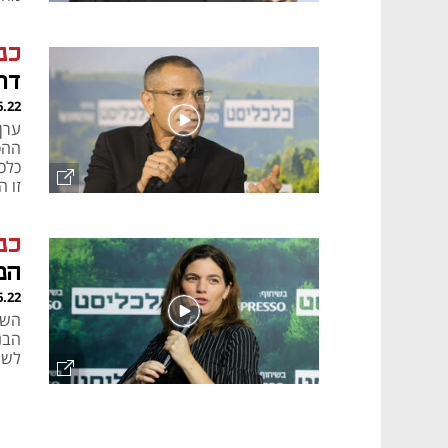
כנ
דר
6.22
ערן
ההס
כלכ
זו 
כנ
המ
6.22
השר
הבנ
לשנ