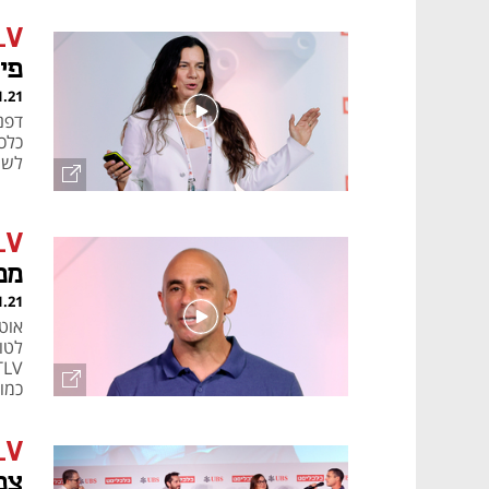
LV
פי
1.21
כלכ
לשמ
LV
ממ
1.21
אוט
כמו 
וחו
LV
צפ