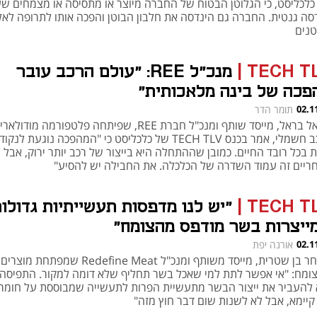
כלכליסט, כי הגלוטן הבטוח של החברה מיוצר או מתסיסה או מצמחים שע
סה גנטית. החברה גם הינדסה את חלבון הבוטן והפכה אותו לתרופה לאל
טנים
TECH T
|
מנכ"ל REE: "עולם הרכב עובר
פכה של בינה מלאכותית"
02.1
תומר הדר
דניאל בראל, מייסד שותף ומנכ"ל חברת REE, שפיתחה פלטפורמה מודולא
לרכב חשמלי, אמר בכנס TECH TLV של כלכליסט כי "המהפכה נוגעת לנקו
 בכל רובד החיים. כמובן שההתחלה היא בייצור של רכב יותר ירוק, אבל 
ריים זה עמוד השדרה של הכלכלה. את החבילה יש להסיע"
TECH T
|
"יש לנו מדפסות תעשייתיות גדולו
ייצרות בשר מודפס מהצומח"
02.1
אורנה יפת
אשחר בן שטרית, מייסד משותף ומנכ"ל Redefine Meat שמפתחת מוצרים
ומח: "אי אפשר לתת למי שאכל בשר תחליף שלא דומה למקור. התפיסה 
 להעביר את ייצור הבשר מתעשיית הפרות לתעשייה שמבוססת על חומרי
 קיימא, אבל לא לשנות שום דבר חוץ מזה"