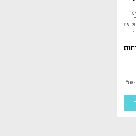
אמר
".
וחות רוצים לחוש את
,
כדי
חות
סות"