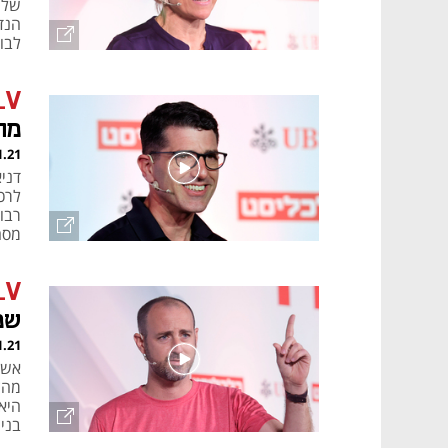
של 
הנד
לבו
LV
מה
1.21
רבות
מסח
LV
שמ
1.21
מהצ
היא
בני