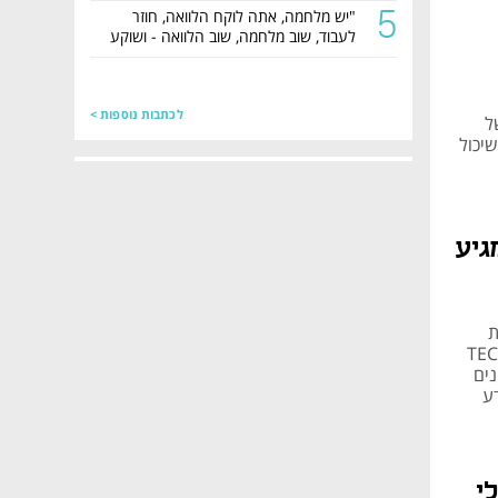
5
"יש מלחמה, אתה לוקח הלוואה, חוזר
לעבוד, שוב מלחמה, שוב הלוואה - ושוקע
בחובות"
לכתבות נוספות >
"לית TIPA סיפרה בכנס TECH TLV של
יכול
גיע
ת
 בן וולקוב, מייסד משותף ומנכ"ל Otonomo, בכנס TECH
נתונים
דע
י