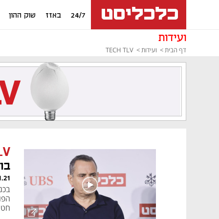
24/7
באזז
שוק ההון
ועידות
דף הבית
ועידות
TECH TLV
LV
בווע
1.21
חטי