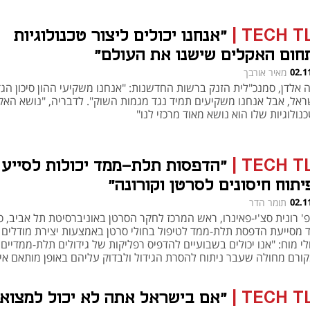
TECH T
|
"אנחנו יכולים ליצור טכנולוגיות
חום האקלים שישנו את העולם"
02.1
מאיר אורבך
 אלדן, סמנכ"לית הזנק ברשות החדשנות: "אנחנו משקיעי ההון סיכון הגד
ראל, אבל אנחנו משקיעים תמיד נגד מגמות השוק". לדבריה, "נושא האק
נולוגיות שלו הוא נושא מאוד מרכזי לנו"
TECH T
|
"הדפסות תלת-ממד יכולות לסייע
יתוח חיסונים לסרטן וקורונה"
02.1
תומר הדר
פ' רונית סצ'י-פאינרו, ראש המרכז לחקר הסרטן באוניברסיטת תל אביב, 
ד מסייעת הדפסת תלת-ממד לטיפול בחולי סרטן באמצעות יצירת מודלים
לי מוח: "אנו יכולים בשבועיים להדפיס רפליקות של גידולים תלת-ממדיים
נפתח בכרטיסייה חדשה
נפתח בכרטיסייה חדשה
ורם מחולה שעבר ניתוח להסרת הגידול ולבדוק עליהם באופן מותאם אי
ות, חומרים שונים, שילובים של תרופות אשר ינבאו מי מהם יעיל במיגור
ולים ומי מהם לא
TECH T
|
"אם בישראל אתה לא יכול למצוא