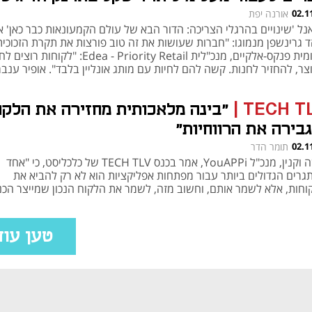
 ילו"
02.1
אורנה יפת
נל 'שינויים בהרגלי הצריכה: הדור הבא של עולם הקמעונאות כבר כאן' 
ד גרינשפן מנמוגו: "חברות שעושות את זה טוב פורצות את תקרת הזכוכית
שלומית פנקס-אלקיים, מנכ"לית Edea - Priority Retail: "לק
ר, להחזיר לחנות. קשה להם לחיות עם מותג אונליין בלבד". אופיר ענבר
כ"ל שיווק וסחר בפז: "מתוך הבנה שהצרכן חי בטלפון בחרנו באפליקציה 
ות את החיבור הזה"
TECH T
|
"בינה מלאכותית מחזירה את הלקו
גבירה את הרווחיות"
02.1
תומר הדר
משה וקנין, מנכ"ל YouAPPi, אמר בכנס TECH TLV של כלכליסט, כי "אחד
גרים הגדולים ביותר עבור מפתחות אפליקציות הוא לא רק להביא את
וחות, אלא לשמר אותם, וחשוב מזה, לשמר את הלקוח הנכון שמייצר הכנ
טען עוד