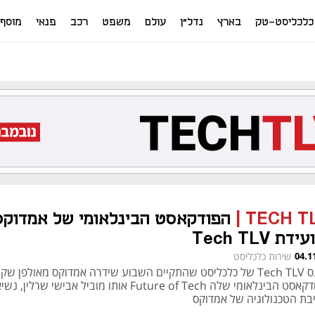
כלכליסט-טק
בארץ
נדל"ן
עולם
משפט
רכב
פנאי
מוסף
TECH T
|
הפודקאסט הבינלאומי של אמדוקס
ידת Tech TLV
04.1
שירות כלכליסט
בכנס Tech TLV של כלכליסט שהתקיים השבוע שידרה אמדוקס מאולפן שק
הפודקאסט הבינלאומי שלה Future of Tech אותו מוביל אבישי שרלין, נש
בת הטכנולוגיה של אמדוקס