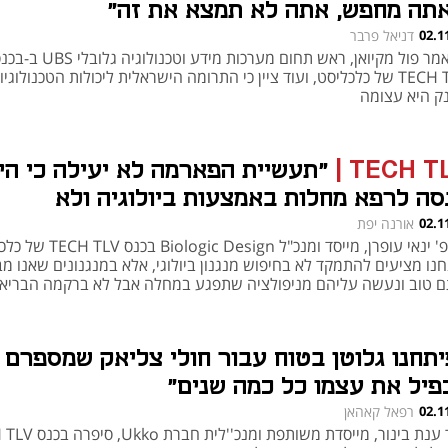
תה מחפש, אתה לא תמצא את זה"
02.1
דניאל פרבר
כך אמר פול מקיואן, ראש תחום מערכות מידע וטכנולוגיה גלובלי 
TECH TLV של כלכליסט, ועוד ציין כי התרומה הישראלית ליכולות הטכנולוגי
h – the gateway to Tech
You're NXT
ק היא עצומה
TECH T
|
"תעשיית הפארמה לא יעילה כי הי
סה לרפא מחלות באמצעות ביולוגיה ולא
נולוגיה"
02.1
אורנה יפת
פרופ' ינאי עופרן, מייסד ומנכ"ל ogic Design
נו מציעים להתמקד לא בחיפוש מנגנון ביולוגי, אלא במנגנונים שאנו מב
ם טוב ונעשה עליהם מניפולציה שתפגע במחלה אבל לא ברקמה הבריא
יתחנו גלוטן בטוח עבור חולי צליאק שמספרם
פיל את עצמו כל כמה שנים"
02.1
רפאל קאהאן
ד''ר ענת בינור, מייסדת משותפת ומנ