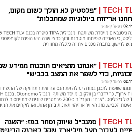
TECH T
|
"פלסטיק לא הולך לשום מקום,
תחנו אריזות ביולוגיות שמתכלות"
02.1
רפאל קאהאן
דפנה ניסנבאום מייסדת משותפת ומנכ
ליסט, כי האריזה שפיתחו מוטמנת ותוך כחצי שנה היא הופכת לקומפוסט ש
ש לדישון. בחברה מכנים את זה כלכלה מחזורית
TECH T
|
"אנחנו מוציאים תובנות ממידע שמ
כוניות, כדי לשפר את המצב בכביש"
02.1
רפאל קאהאן
ונומו שואפת לתכנן בצורה יעילה את הנסיעה ואת התחזוקה של התשתיו
לטווח ארוך", כך לדברי
TLV של כלכליסט. "אנחנו מקבלים כ-200 פרמטרים שונים שמתייחסים ל
איכות הכביש, מזג האוויר או זיהוי תאונות בזמן אמת. ואז לוקחים את המי
לקים אותו כדי לשפר את מצב התעבורה"
TECH T
|
סמנכ"ל שיווק וסחר בפז: "השנה
ויים לעבור מעל מיליארד שקל בארנק הדיגיטל