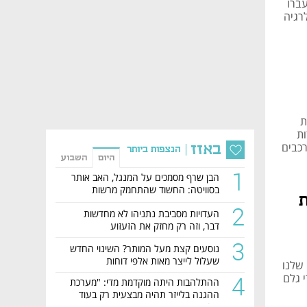
ברו
רגיה
רית
דות
רכבים
באזז
הנצפות ביותר
היום
השבוע
1
הבן שרף מסמכים על המנגל, האב אותר
בסוויטה: החשוד שהתחמק מרשות
ת
המסים נתפס
2
העדויות מסביבת נתניהו לא מחדשות
דבר, וזה רק מחזק את הזעזוע
3
נוסעים קצת מעל המותר? השינוי החדש
שעלול לייצר מאות אלפי דוחות
שלנו
4
 גלם
ההתלהבות היתה מוקדמת מדי: "מערכת
ההגנה בלייזר תהיה מבצעית רק בעוד
כ-3 שנים"