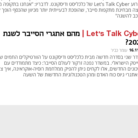
באירוע Let’s Talk Cyber של כלכליסט ודיסקונט. לדבריו: "אנחנו בתקופה
צה מבחינת מתקפות סייבר, שהופכת לבעייתית יותר מכיוון שהכסף הופך 
כב להשגה"
Let’s Talk Cyb
|
מהם אתגרי הסייבר לשנת
20
16.1
עומר כביר
ר שני בסדרה חדשה מבית כלכליסט ודיסקונט על הוורטיקלים החמים ש
יטק הישראלי. במשדר נפנה זרקור לעולם הסייבר: כיצד מתמודדים עם
כונים החדשים, אלו לקחים ניתן להפיק ממלחמת רוסיה-אוקראינה, איך צו
אתגרי גיוס כוח האדם ומהן הטכנולוגיות החדשות של השעה
נפתח בכרטיסייה חדשה
נפתח בכרטיסייה חדשה