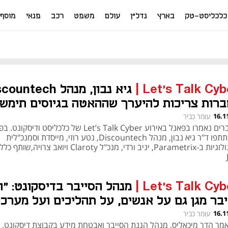
כלכליסט-טק
בארץ
נדל"ן
עולם
משפט
רכב
פנאי
מוסף
|
Let’s Talk Cyb
ברות צריכות להיערך שההאטה בגיוסים תימש
ק 2023״
16.1
עומר כביר
הדברים נאמרו בפאנל באירוע Let’s Talk Cyber של כלכליסט ודיסקו
השתתפו ד"ר גיא נבון, מנהל Discountech, נטע רוזי, מייסדת וסמנכ"לית
טכנולוגיות ב-Parametrix, יניב ורדי, מנכ"ל Claroty ויואב צרוי
Let’s Talk Cyb
|
מנהל הסייבר בדיסקונט: "ה
יבר מגן גם על אנשים, על תהליכים ועל מערכו
דע"
16.1
עומר כביר
אמר הדר מיכאליס, מנהל הגנת הסייבר ואבטחת מידע בקבוצת דיסקונט,