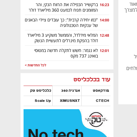
 מאוד
ברקשייר הכפילה את הרווח הנקי, והר
16:23
למצרך
המזומנים תפח לכמעט 360 מיליארד דולר
"כמו יחידה קרבית": כך עובדים ציידי הבאגים
14:00
של ענקיות הטכנולוגיה
המלאי מידלדל, והממשל משקיע 3 מיליארד
12:48
דולר בהפקת מינרלים לתעשיית הנשק
לא נגמר: חשש לתקלה חדשה במטוסי
12:01
בואינג 737 מקס
ל
לכל החדשות >
לחים
נפתח בכרטיסייה חדשה
נפתח בכרטיסייה חדשה
נפתח בכרטיסייה חדשה
נפתח בכרטיסייה חדשה
נפתח בכרטיסייה חדשה
נפתח בכרטיסייה חדשה
עוד בכלכליסט
פודקאסט
אנרגיה 360
כלכליסט טק
Scale Up
XIMUSNXT
CTECH
נפתח בכרטיסייה חדשה
נפתח בכרטיסייה חדשה
נפתח בכרטיסייה חדשה
נפתח בכרטיסייה חדשה