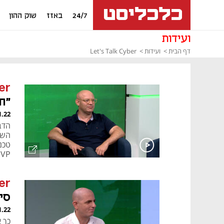
24/7
באזז
שוק ההון
ועידות
דף הבית
ועידות
Let's Talk Cyber
er
"ח
לעומ
1.22
JVP
er
סי
מי
1.22
כך 