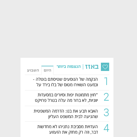
באזז
הנצפות ביותר
היום
השבוע
1
הנקמה של הנוסעים שטיסתם בוטלה -
וכמעט השאירו מטוס של בלו בירד על
הקרקע
2
"חוץ מתמונות יפות וסיורים במסעדות
יווניות, לא ברור מה עלה בגורל פרויקט
הנדל"ן"
3
האבא תבע את בנו: הדרמה המשפטית
שהגיעה לבית המשפט העליון
4
העדויות מסביבת נתניהו לא מחדשות
דבר, וזה רק מחזק את הזעזוע