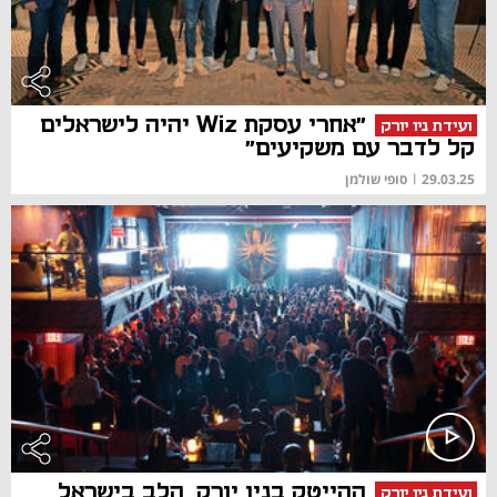
"אחרי עסקת Wiz יהיה לישראלים
ועידת ניו יורק
קל לדבר עם משקיעים"
29.03.25
|
סופי שולמן
ההייטק בניו יורק, הלב בישראל
ועידת ניו יורק