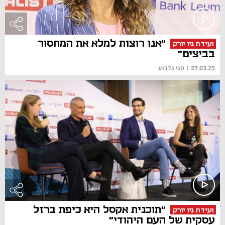
"אנו רוצות למלא את המחסור
ועידת ניו יורק
בביצים"
27.03.25
|
חגי גלבוע
"תוכנית אקסל היא כיפת ברזל
ועידת ניו יורק
עסקית של העם היהודי"