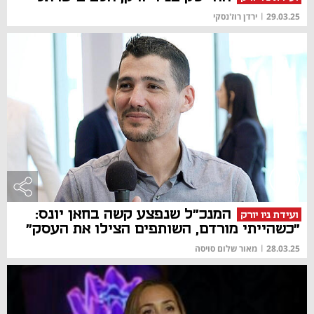
29.03.25
|
ירדן רוז'נסקי
המנכ"ל שנפצע קשה בחאן יונס:
ועידת ניו יורק
"כשהייתי מורדם, השותפים הצילו את העסק"
28.03.25
|
מאור שלום סויסה