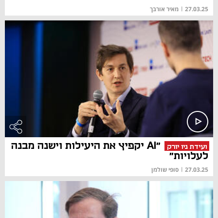
27.03.25
|
מאיר אורבך
"AI יקפיץ את היעילות וישנה מבנה
ועידת ניו יורק
לעלויות"
27.03.25
|
סופי שולמן