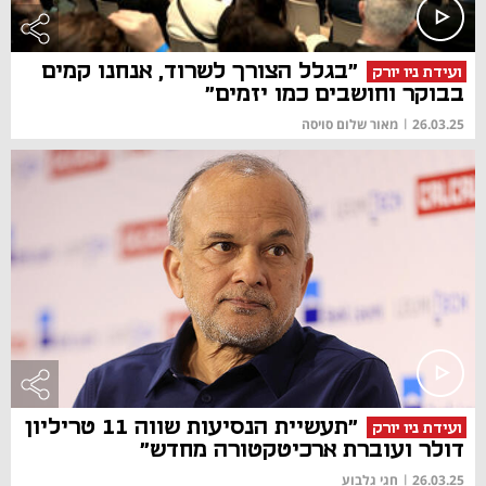
"בגלל הצורך לשרוד, אנחנו קמים
ועידת ניו יורק
בבוקר וחושבים כמו יזמים"
26.03.25
|
מאור שלום סויסה
"תעשיית הנסיעות שווה 11 טריליון
ועידת ניו יורק
דולר ועוברת ארכיטקטורה מחדש"
26.03.25
|
חגי גלבוע