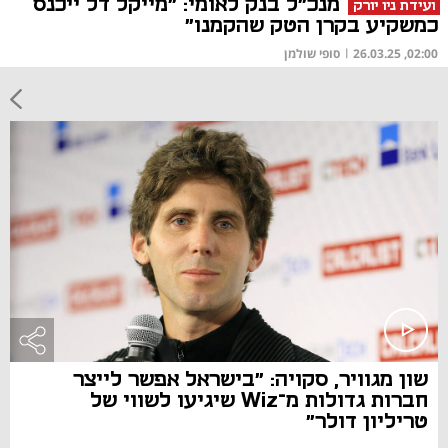
מנכ"ל בנק לאומי: "מייקל דל ייכנס
ועידת ניו יורק
כמשקיע בקרן הטק שהקמנו"
02:00, 26.03.25
|
סופי שולמן
שון מגוויר, סקויה: "בישראל אפשר לייצר
חברות גדולות מ־Wiz שיגיעו לשווי של
טריליון דולר"