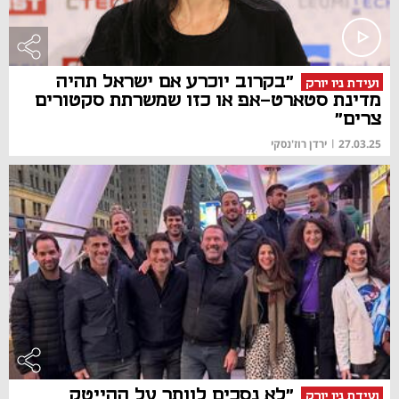
"בקרוב יוכרע אם ישראל תהיה
ועידת ניו יורק
מדינת סטארט-אפ או כזו שמשרתת סקטורים
צרים"
27.03.25
|
ירדן רוז'נסקי
"לא נסכים לוותר על ההייטק
ועידת ניו יורק