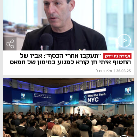
"תעקבו אחרי הכסף": אביו של
ועידת ניו יורק
החטוף איתי חן קורא לפגוע במימון של חמאס
26.03.25
|
אליחי וידל