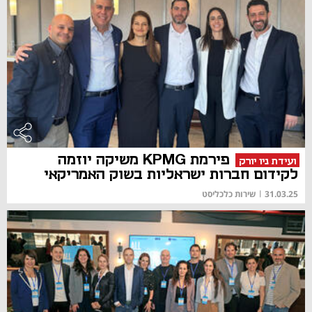
פירמת KPMG משיקה יוזמה
ועידת ניו יורק
לקידום חברות ישראליות בשוק האמריקאי
31.03.25
|
שירות כלכליסט