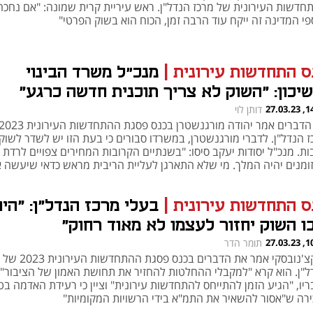
חדשות העירונית של מרכז הנדל"ן. ראש עיריית קרית שמונה: "אם נחכה
פי המדינה זה ייקח עוד הרבה זמן, הכוח הוא בשוק הפרטי"
ס התחדשות עירונית
|
מנכ״ל משרד הבינוי
שיכון: "השוק לא צריך תוכנית חדשה כרגע"
14:50
דותן לוי
ז הנדל"ן. לדברי מורגנשטרן, במשרדו סבורים כי בעת הזו יש לשדר לשוק
ות. מנכ"ל יסודות יעקב סיסו: "בשנתיים הקרובות המחירים צפויים לרדת 
ומנים יהיה המלך. מי שלא התארגן לעליית הריבית מראש כדאי שיעשה א
יו"
ס התחדשות עירונית
|
בעלי מרכז הנדל"ן: "היו
ו השוק יחזור לעצמו לא מאוד רחוק"
10:41
תומר הדר
נפתח בכרטיסייה חדשה
נפתח בכרטיסייה חדשה
דן קצ'נובסקי אמר את הדברים בכנס פ
ל"ן. הוא קרא "למקבלי ההחלטות להחזיר את תחושת האמון של הציבור".
יו, "הגיע הזמן להתייחס להתחדשות עירונית" וציין כי רעידת האדמה בט
ירה ש"אסור להשאיר את התמ"א בידי הרשויות המקומיות"