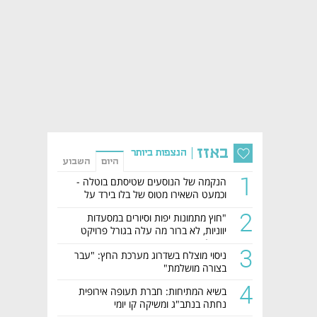
באזז
הנצפות ביותר
היום
השבוע
1
הנקמה של הנוסעים שטיסתם בוטלה -
וכמעט השאירו מטוס של בלו בירד על
הקרקע
2
"חוץ מתמונות יפות וסיורים במסעדות
יווניות, לא ברור מה עלה בגורל פרויקט
הנדל"ן"
3
ניסוי מוצלח בשדרוג מערכת החץ: "עבר
בצורה מושלמת"
4
בשיא המתיחות: חברת תעופה אירופית
נחתה בנתב"ג ומשיקה קו יומי