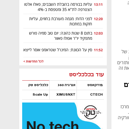
עליות בבורסה בהובלת השבבים; פאלו אלטו
13:11
הצטרפה לת"א 35 ומטפסת ב-4%
לפני הדוח: מגמה מעורבת בחוזים, עליות
12:20
חזקות במתכות
בתום 8 שנות כהונה: יום טוב סמיה פורש
12:03
מתפקיד יו"ר אפולו פאוור
סין על הכוונת: המינרל שטראמפ אוסר לייצא
11:52
את הדברים אמר יהודה מורגנשטרן בכנס פסגת ההתחדשות העירונית 2023 של
לכל החדשות >
ותזרים
ת זה
נפתח בכרטיסייה חדשה
נפתח בכרטיסייה חדשה
נפתח בכרטיסייה חדשה
נפתח בכרטיסייה חדשה
נפתח בכרטיסייה חדשה
נפתח בכרטיסייה חדשה
עוד בכלכליסט
ם
פודקאסט
אנרגיה 360
כלכליסט טק
Scale Up
XIMUSNXT
CTECH
נפתח בכרטיסייה חדשה
נפתח בכרטיסייה חדשה
נפתח בכרטיסייה חדשה
נפתח בכרטיסייה חדשה
סגת ההתחדשות העירונית 2023 של מרכז
ורקיה