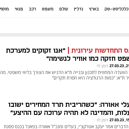
כלכליסט-טק
בארץ
נדל"ן
עולם
משפט
רכב
פנאי
מוסף
ס התחדשות עירונית
|
"אנו זקוקים למערכת
פט חזקה כמו אוויר לנשימה"
21:20
דותן לוי
 הוועדה המחוזית לתכנון ובנייה ת"א הדגיש את הצורך בליווי משפטי. מה
ר ת"א: "כמות הרגולציה היא חסרת תקדים"
לי אאורה: "כשהריבית תרד המחירים ישובו
לות, והמדינה לא תהיה ערוכה עם ההיצע"
15:24
דותן לוי
הדברים אמר יעקב אטרקצ'י, בעלים ומנכ"ל אאורה בפאנל בכנס פסגת