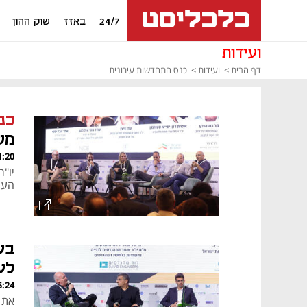
24/7
באזז
שוק ההון
ועידות
דף הבית
ועידות
כנס התחדשות עירונית
כנ
מש
, 27.03.23
יו"ר
העי
בע
לע
, 27.03.23
את 