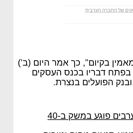
קים של החברה הערבית
מאמין בקיום", כך אמר היום (ב')
 בפתח דבריו בכנס העסקים
בנק הפועלים בנצרת.
ח"כ אחמד טיבי: "אי שילוב ערבים פוגע במשק ב-40