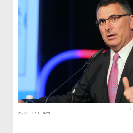
ת
צילום: נמרוד גליקמן