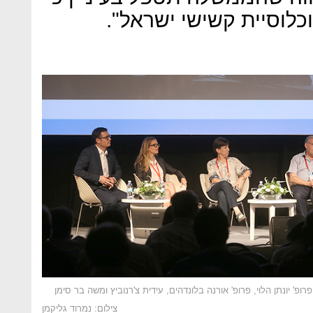
כלוסיית קשישי ישראל".
ופ' יונתן הלוי, פרופ' אורנה בלונדהים, עידית צ'רנוביץ ומשה בר סימן
צילום: נמרוד גליקמן